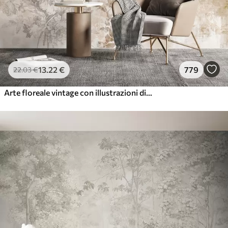
13
.22
€
779
22
.03
€
Arte floreale vintage con illustrazioni di fiori e foglie delicati in stile disegno, morbidi toni pastello beige e seppia