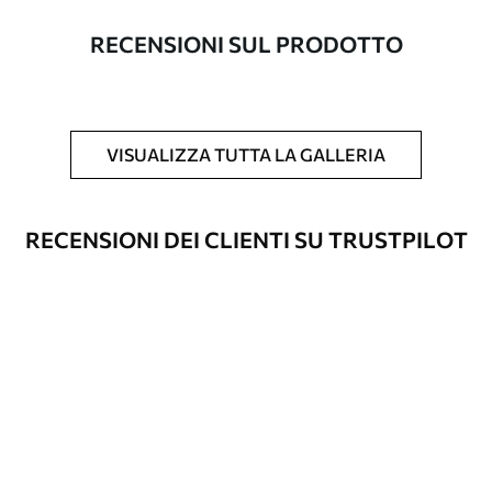
con una larghezza massima di 50 cm.
RECENSIONI SUL PRODOTTO
Inoltre
È possibile aggiungere un rivestimento
laccato e/o un adesivo per carta da
parati.
VISUALIZZA TUTTA LA GALLERIA
Pulizia
La carta da parati può essere pulita
delicatamente con una spugna morbida.
Le carte da parati con finitura a vernice
RECENSIONI DEI CLIENTI SU TRUSTPILOT
possono essere pulite con acqua.
Metodo di
Applicazione senza soluzione di
applicazione
continuità
Materiali disponibili
Standard
45
.00
27
.00
€
/m²