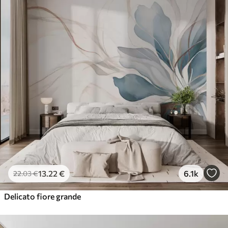
13
.22
€
6.1k
22
.03
€
Delicato fiore grande