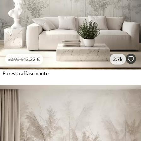
13
.22
€
2.7k
22
.03
€
Foresta affascinante