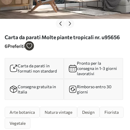
Carta da parati Molte piante tropicali nr. u95656
6
Preferiti
Pronto per la
Carta da parati in
consegna in 1-3 giorni
formati non standard
lavorativi
Consegna gratuita in
Rimborso entro 30
Italia
giorni
Arte botanica
Natura vintage
Design
Fiorista
Vegetale