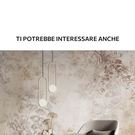
Premium
56
.67
34
.00
€
/m²
TI POTREBBE INTERESSARE ANCHE
Vinile Premium
65
.00
39
.00
€
/m²
Peel and Stick
81
.67
49
.00
€
/m²