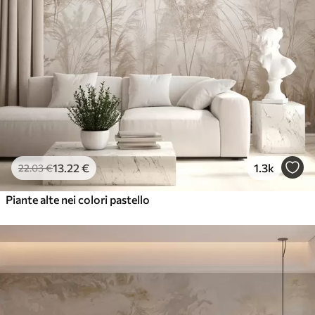
13
.22
€
1.3k
22
.03
€
Piante alte nei colori pastello