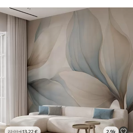
13
.22
€
2.9k
22
.03
€