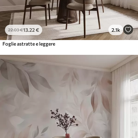
13
.22
€
2.1k
22
.03
€
Foglie astratte e leggere