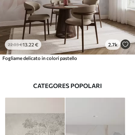
13
.22
€
2.7k
22
.03
€
Fogliame delicato in colori pastello
CATEGORES POPOLARI