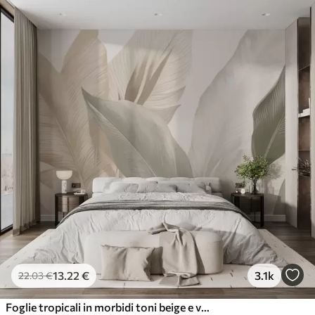
13
.22
€
3.1k
22
.03
€
Foglie tropicali in morbidi toni beige e verdi, con un effetto acquerello e delicate transizioni di colore