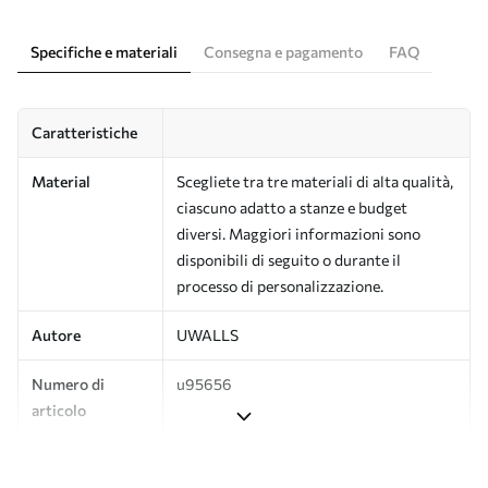
Specifiche e materiali
Consegna e pagamento
FAQ
Caratteristiche
Material
Scegliete tra tre materiali di alta qualità,
ciascuno adatto a stanze e budget
diversi. Maggiori informazioni sono
disponibili di seguito o durante il
processo di personalizzazione.
Autore
UWALLS
Numero di
u95656
articolo
Produzione
L'immagine viene stampata nel formato
desiderato e tagliata in strisce identiche