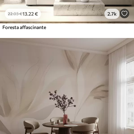
13
.22
€
2.7k
22
.03
€
Foresta affascinante