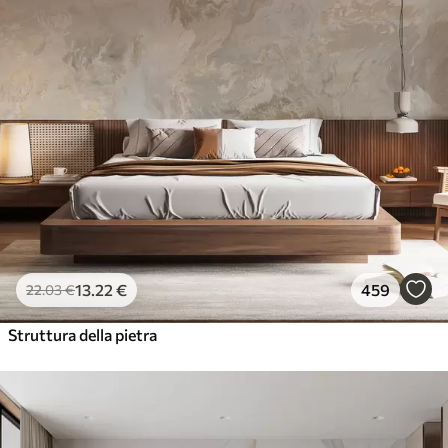
13
.22
€
459
22
.03
€
Struttura della pietra