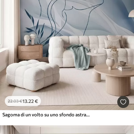
13
.22
€
22
.03
€
Sagoma di un volto su uno sfondo astratto