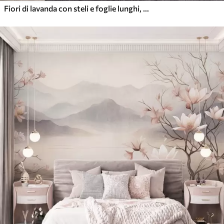
Fiori di lavanda con steli e foglie lunghi, opera d’arte dai toni tenui e dalla texture morbida