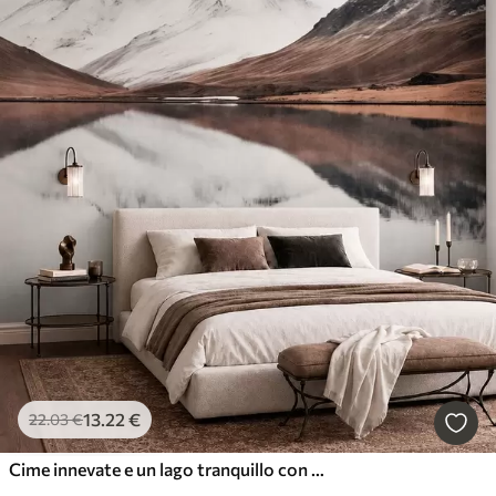
13
.22
€
22
.03
€
Cime innevate e un lago tranquillo con un riflesso simile a uno specchio