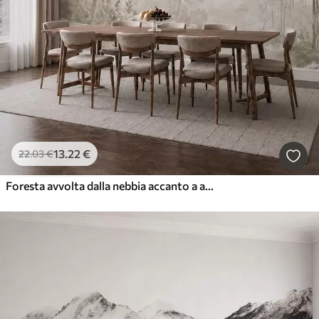
13
.22
€
22
.03
€
Foresta avvolta dalla nebbia accanto a acque tranquille, nei delicati toni pastello naturali