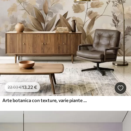
13
.22
€
22
.03
€
Arte botanica con texture, varie piante e foglie nei toni del marrone e del beige