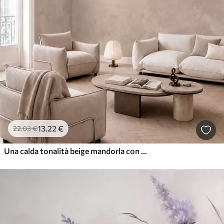
13
.22
€
22
.03
€
Una calda tonalità beige mandorla con morbide sfumature naturali