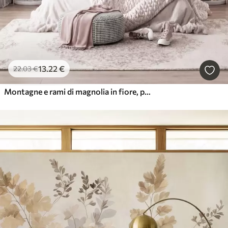
13
.22
€
22
.03
€
Montagne e rami di magnolia in fiore, paesaggio ricco di texture