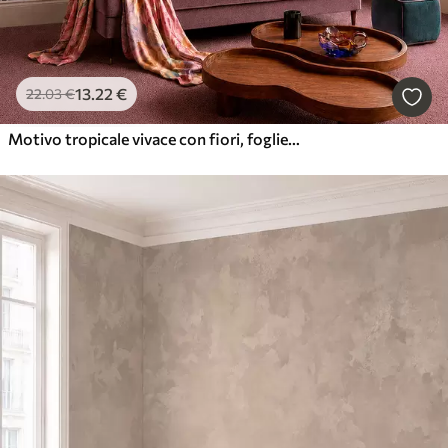
13
.22
€
22
.03
€
Motivo tropicale vivace con fiori, foglie e frutti colorati