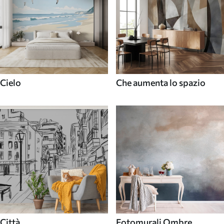
Cielo
Che aumenta lo spazio
Città
Fotomurali Ombre