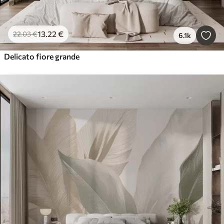
13
.22
€
22
.03
€
6.1k
Delicato fiore grande