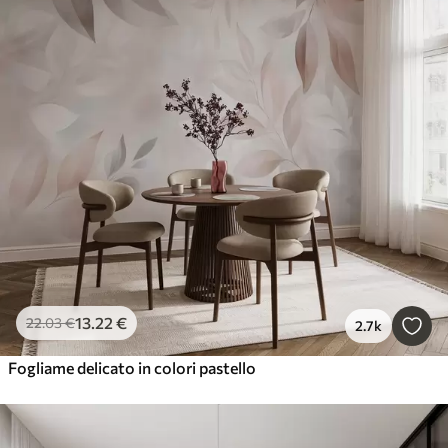
13
.22
€
22
.03
€
2.7k
Fogliame delicato in colori pastello