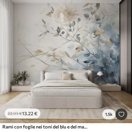
13
.22
€
22
.03
€
1.5k
Rami con foglie nei toni del blu e del marrone, sfondo chiaro, morbido e delicato, stile acquerello