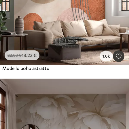
13
.22
€
22
.03
€
1.6k
Modello boho astratto