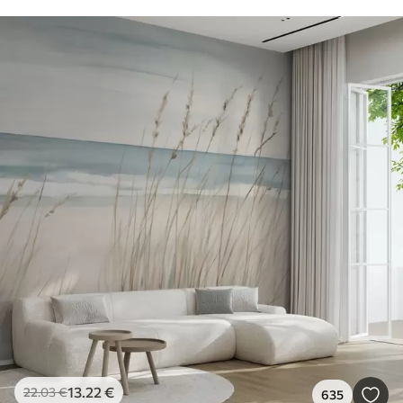
13
.22
€
22
.03
€
635