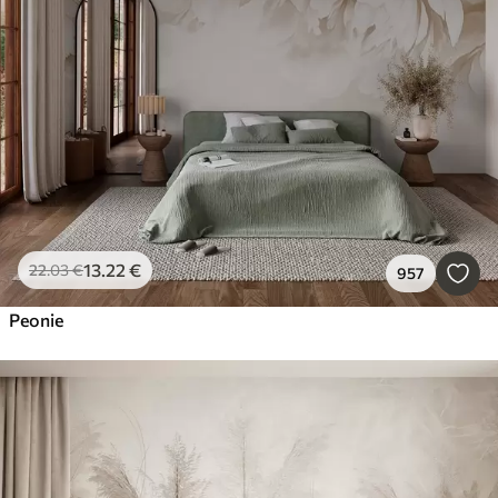
13
.22
€
22
.03
€
957
Peonie