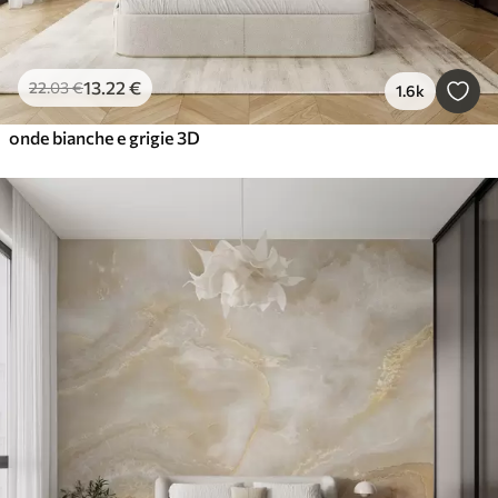
13
.22
€
22
.03
€
1.6k
onde bianche e grigie 3D