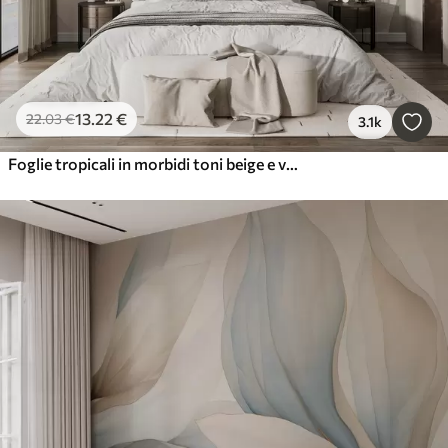
13
.22
€
22
.03
€
3.1k
Foglie tropicali in morbidi toni beige e verdi, con un effetto acquerello e delicate transizioni di colore