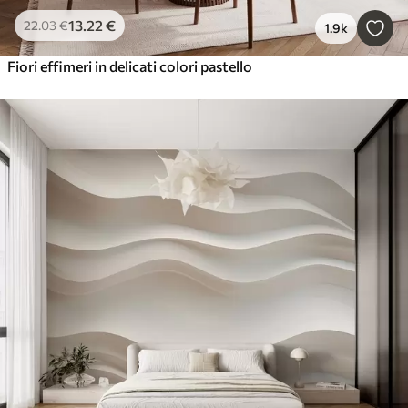
13
.22
€
22
.03
€
1.9k
Fiori effimeri in delicati colori pastello