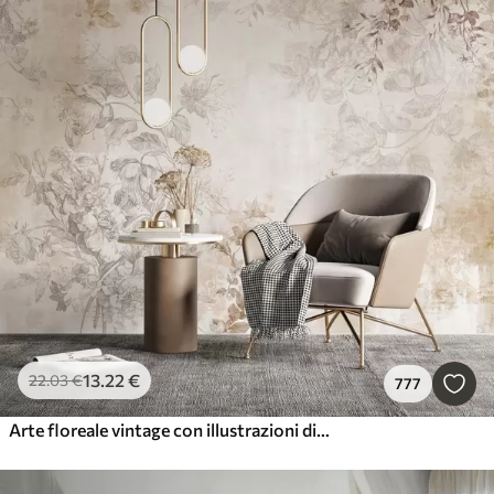
13
.22
€
22
.03
€
777
Arte floreale vintage con illustrazioni di fiori e foglie delicati in stile disegno, morbidi toni pastello beige e seppia