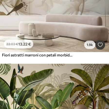
13
.22
€
22
.03
€
1.9k
Fiori astratti marroni con petali morbidi e traslucidi e dettagli delicati, su sfondo bianco