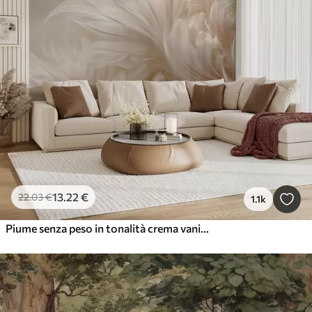
13
.22
€
22
.03
€
1.1k
Piume senza peso in tonalità crema vaniglia