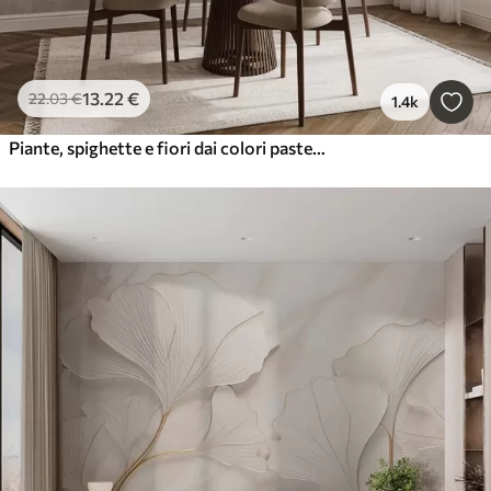
13
.22
€
22
.03
€
1.4k
Piante, spighette e fiori dai colori pastello marroni su uno sfondo nebuloso e strutturato