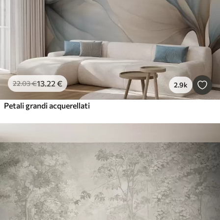
13
.22
€
22
.03
€
2.9k
Petali grandi acquerellati