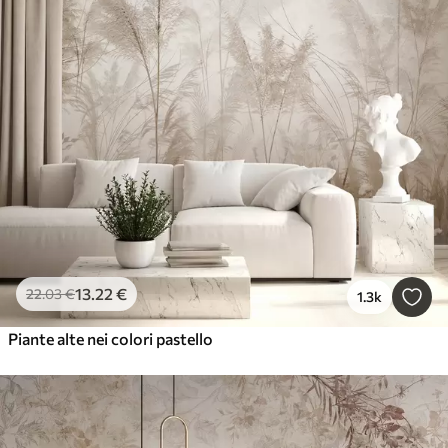
13
.22
€
22
.03
€
1.3k
Piante alte nei colori pastello