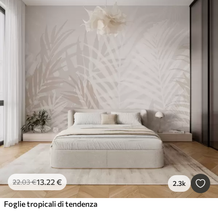
13
.22
€
22
.03
€
2.3k
Foglie tropicali di tendenza