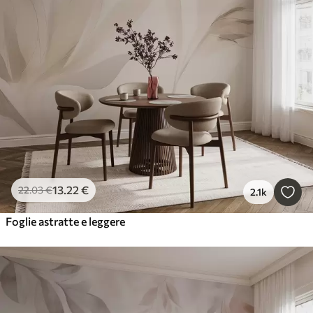
13
.22
€
22
.03
€
2.1k
Foglie astratte e leggere