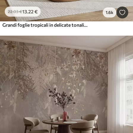
13
.22
€
22
.03
€
1.6k
Grandi foglie tropicali in delicate tonalità pastello