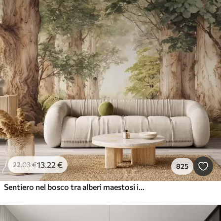
13
.22
€
22
.03
€
825
Sentiero nel bosco tra alberi maestosi in stile acquerello