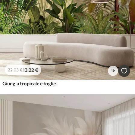
13
.22
€
22
.03
€
1k
Giungla tropicale e foglie