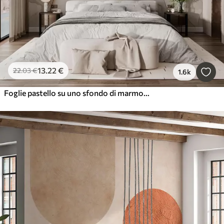
13
.22
€
22
.03
€
1.6k
Foglie pastello su uno sfondo di marmo nei toni del beige