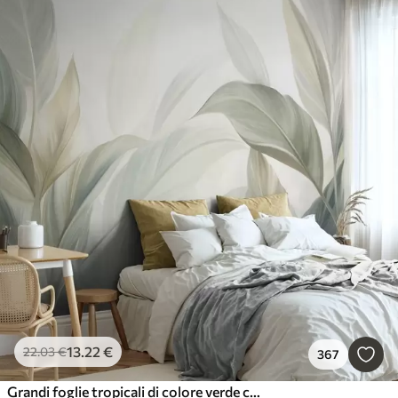
13
.22
€
22
.03
€
367
Grandi foglie tropicali di colore verde chiaro con tonalità tenui e pastello, in una composizione artistica ricca di texture