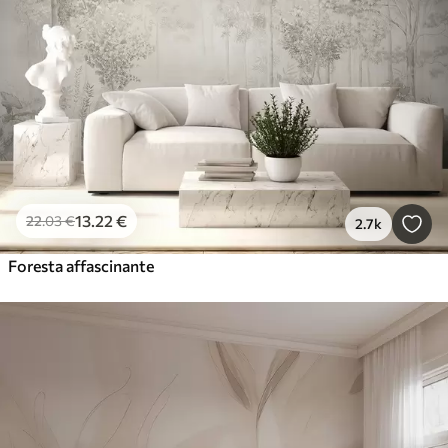
13
.22
€
22
.03
€
2.7k
Foresta affascinante