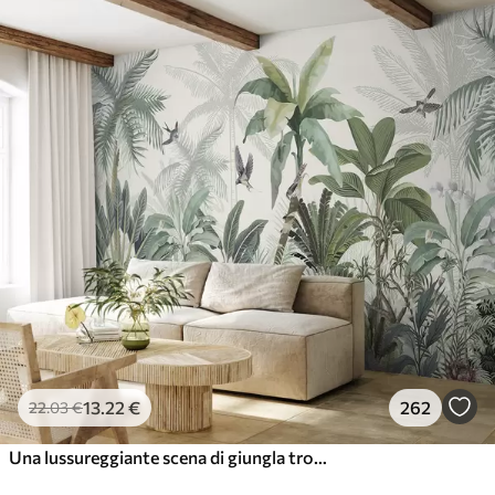
13
.22
€
262
22
.03
€
Una lussureggiante scena di giungla tropicale con varie palme, grandi foglie e fiori colorati in primo piano