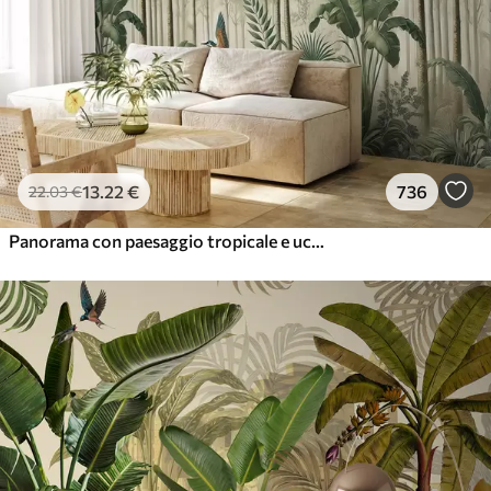
13
.22
€
736
22
.03
€
Panorama con paesaggio tropicale e uccelli