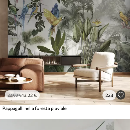
13
.22
€
223
22
.03
€
Pappagalli nella foresta pluviale