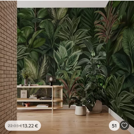
13
.22
€
51
22
.03
€