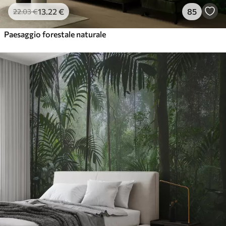
13
.22
€
85
22
.03
€
Paesaggio forestale naturale