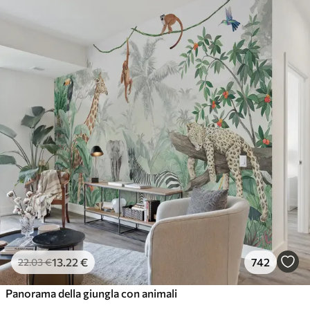
13
.22
€
742
22
.03
€
Panorama della giungla con animali