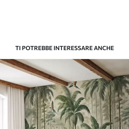
Standard
45
.00
27
.00
€
/m²
Premium
56
.67
34
.00
€
/m²
TI POTREBBE INTERESSARE ANCHE
Vinile Premium
65
.00
39
.00
€
/m²
Peel and Stick
81
.67
49
.00
€
/m²