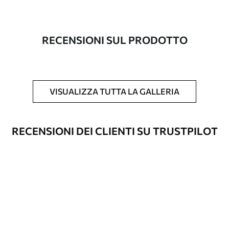
Produzione
L'immagine viene stampata nel formato
desiderato e tagliata in strisce identiche
con una larghezza massima di 50 cm.
RECENSIONI SUL PRODOTTO
Inoltre
È possibile aggiungere un rivestimento
laccato e/o un adesivo per carta da
parati.
VISUALIZZA TUTTA LA GALLERIA
Pulizia
La carta da parati può essere pulita
delicatamente con una spugna morbida.
Le carte da parati con finitura a vernice
RECENSIONI DEI CLIENTI SU TRUSTPILOT
possono essere pulite con acqua.
Metodo di
Applicazione senza soluzione di
applicazione
continuità
Materiali disponibili