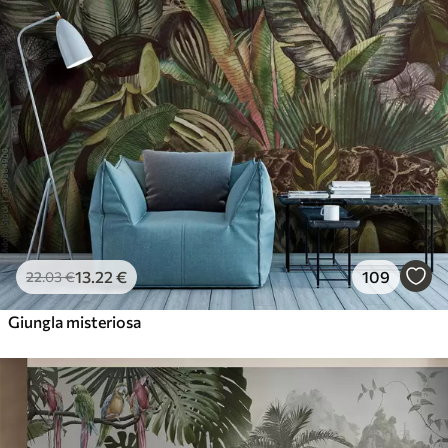
13
.22
€
109
22
.03
€
Giungla misteriosa