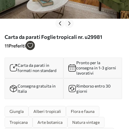
Carta da parati Foglie tropicali nr. u29981
11
Preferiti
Pronto per la
Carta da parati in
consegna in 1-3 giorni
formati non standard
lavorativi
Consegna gratuita in
Rimborso entro 30
Italia
giorni
Giungla
Alberi tropicali
Flora e fauna
Tropicana
Arte botanica
Natura vintage