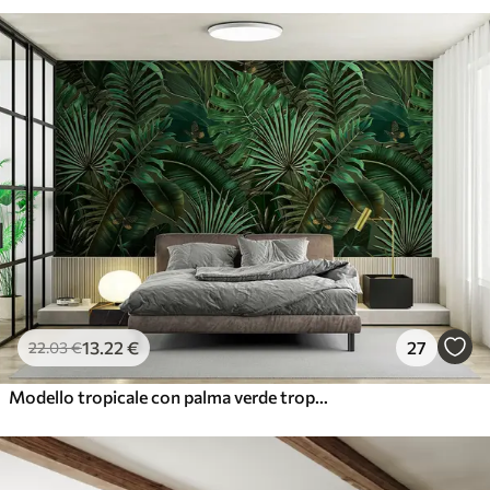
13
.22
€
27
22
.03
€
Modello tropicale con palma verde tropicale, foglie di banano