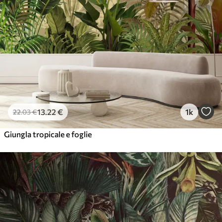
13
.22
€
1k
22
.03
€
Giungla tropicale e foglie