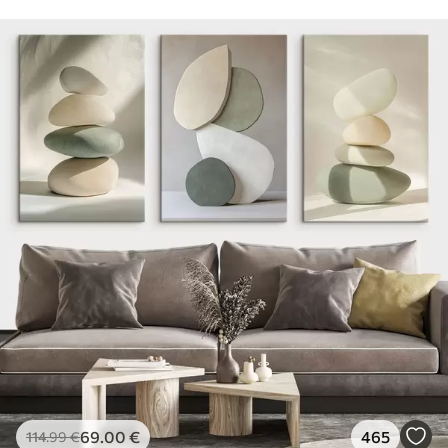
69
.00
€
465
114
.99
€