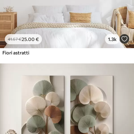
25
.00
€
1.3k
41
.67
€
Fiori astratti