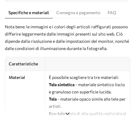
Specifiche e materiali
Consegna e pagamento
FAQ
Nota bene: le immagini e i colori degli articoli raffigurati possono
differire leggermente dalle immagini presenti sul sito web. Ciò
dipende dalla risoluzione e dalle impostazioni del monitor, nonché
dalle condizioni di illuminazione durante la fotografia.
Caratteristiche
Material
È possibile scegliere tra tre materiali:
Tela sintetica
- materiale sintetico liscio
e granuloso con superficie lucida.
Tela
- materiale opaco simile alle tele per
artisti.
Eco-tela
- tela di alta qualità realizzata al
100% in cotone.
Autore
UWALLS