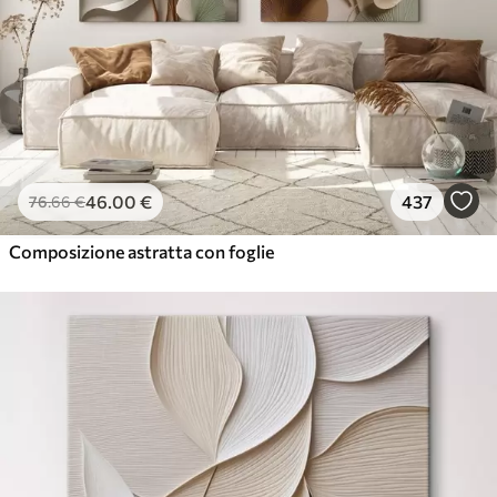
46
.00
€
437
76
.66
€
Composizione astratta con foglie