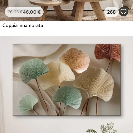
46
.00
€
268
76
.66
€
Coppia innamorata