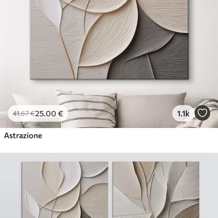
25
.00
€
1.1k
41
.67
€
Astrazione