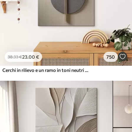
23
.00
€
750
38
.33
€
Cerchi in rilievo e un ramo in toni neutri caldi