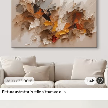
23
.00
€
1.4k
38
.33
€
Pittura astratta in stile pittura ad olio