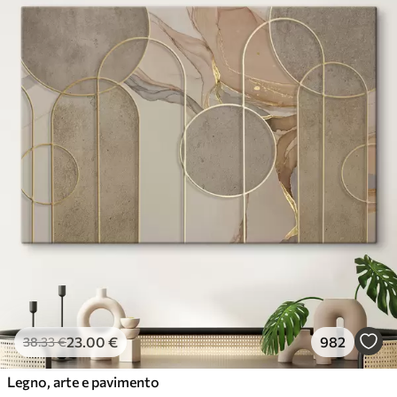
23
.00
€
982
38
.33
€
Legno, arte e pavimento