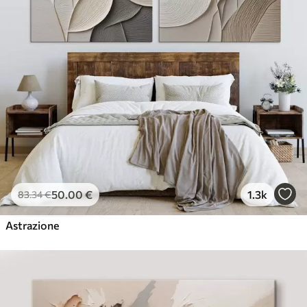
50
.00
€
1.3k
83
.34
€
Astrazione