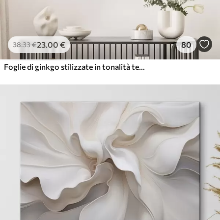
23
.00
€
80
38
.33
€
Foglie di ginkgo stilizzate in tonalità tenui