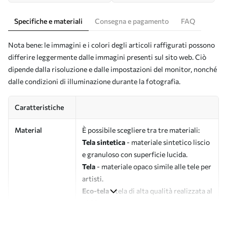
Specifiche e materiali
Consegna e pagamento
FAQ
Nota bene: le immagini e i colori degli articoli raffigurati possono
differire leggermente dalle immagini presenti sul sito web. Ciò
dipende dalla risoluzione e dalle impostazioni del monitor, nonché
dalle condizioni di illuminazione durante la fotografia.
Caratteristiche
Material
È possibile scegliere tra tre materiali:
Tela sintetica
- materiale sintetico liscio
e granuloso con superficie lucida.
Tela
- materiale opaco simile alle tele per
artisti.
Eco-tela
- tela di alta qualità realizzata al
100% in cotone.
Autore
UWALLS