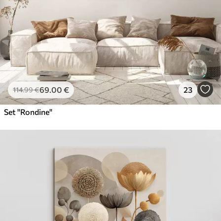
69
.00
€
23
114
.99
€
Set "Rondine"