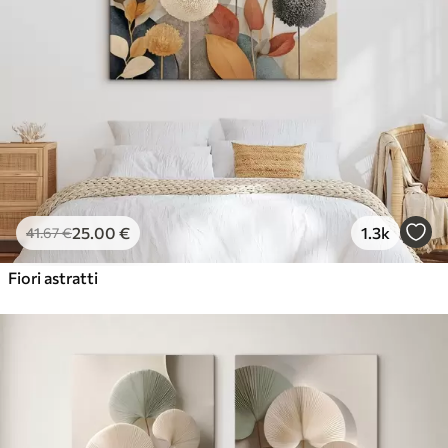
25
.00
€
1.3k
41
.67
€
Fiori astratti