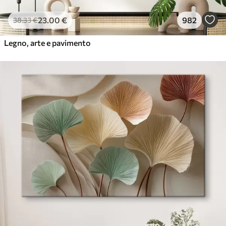
23
.00
€
982
38
.33
€
Legno, arte e pavimento