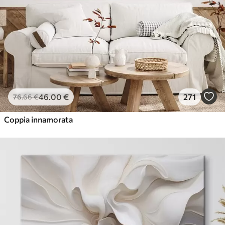
46
.00
€
271
76
.66
€
Coppia innamorata