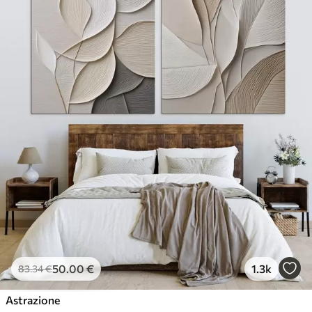
50
.00
€
1.3k
83
.34
€
Astrazione