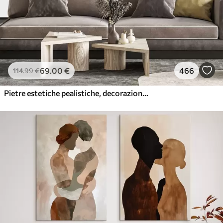
69
.00
€
466
114
.99
€
Pietre estetiche pealistiche, decorazione della casa, illuminazione naturale