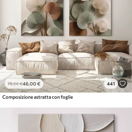
46
.00
€
441
76
.66
€
Composizione astratta con foglie