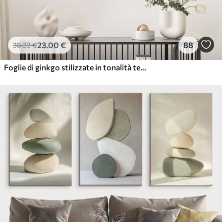
23
.00
€
88
38
.33
€
Foglie di ginkgo stilizzate in tonalità tenui