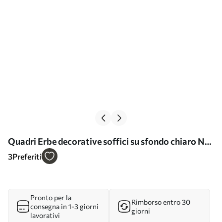
Quadri Erbe decorative soffici su sfondo chiaro Nr
s46157
3
Preferiti
Pronto per la
Rimborso entro 30
consegna in 1-3 giorni
giorni
lavorativi