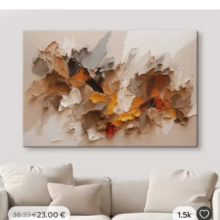
23
.00
€
1.5k
38
.33
€