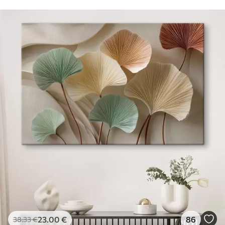
23
.00
€
86
38
.33
€