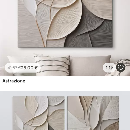
25
.00
€
1.1k
41
.67
€
Astrazione