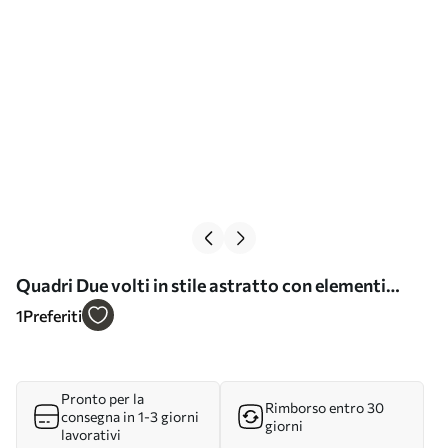
Quadri Due volti in stile astratto con elementi
colorati Nr s45037
1
Preferiti
Pronto per la
Rimborso entro 30
consegna in 1-3 giorni
giorni
lavorativi