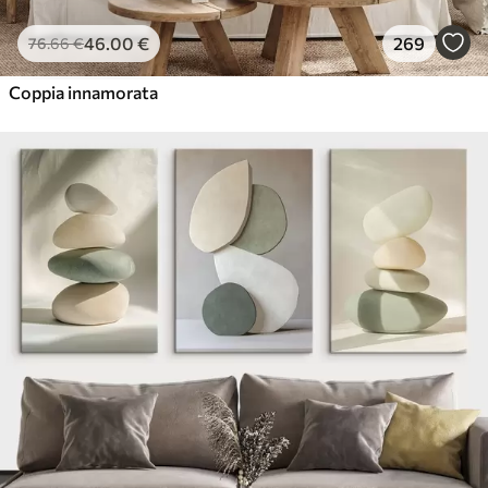
46
.00
€
269
76
.66
€
Coppia innamorata