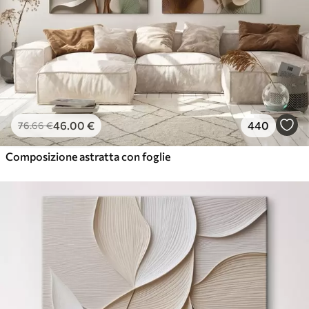
46
.00
€
440
76
.66
€
Composizione astratta con foglie