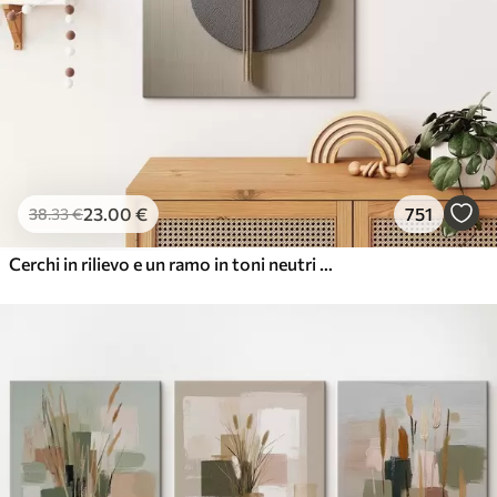
23
.00
€
751
38
.33
€
Cerchi in rilievo e un ramo in toni neutri caldi