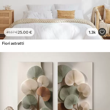
25
.00
€
1.3k
41
.67
€
Fiori astratti