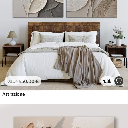
50
.00
€
1.3k
83
.34
€
Astrazione