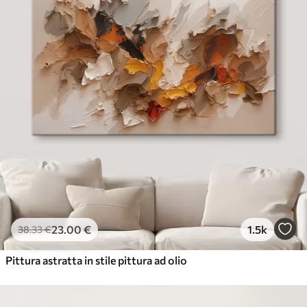
23
.00
€
1.5k
38
.33
€
Pittura astratta in stile pittura ad olio