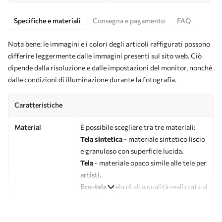
Specifiche e materiali
Consegna e pagamento
FAQ
Nota bene: le immagini e i colori degli articoli raffigurati possono
differire leggermente dalle immagini presenti sul sito web. Ciò
dipende dalla risoluzione e dalle impostazioni del monitor, nonché
dalle condizioni di illuminazione durante la fotografia.
Caratteristiche
Material
È possibile scegliere tra tre materiali:
Tela sintetica
- materiale sintetico liscio
e granuloso con superficie lucida.
Tela
- materiale opaco simile alle tele per
artisti.
Eco-tela
- tela di alta qualità realizzata al
100% in cotone.
Autore
UWALLS