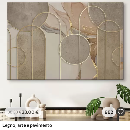
23
.00
€
982
38
.33
€
Legno, arte e pavimento