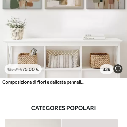
75
.00
€
339
125
.01
€
Composizione di fiori e delicate pennellate
CATEGORES POPOLARI