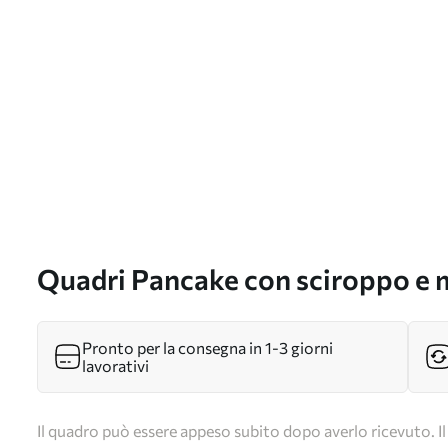
Quadri Pancake con sciroppo e mir
s43009
Pronto per la consegna in 1-3 giorni
lavorativi
Il quadro può essere appeso subito dopo averlo ricevuto. Il 