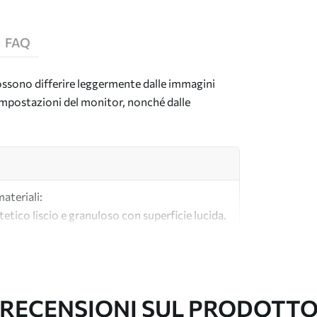
FAQ
 possono differire leggermente dalle immagini
e impostazioni del monitor, nonché dalle
materiali:
tetico liscio e granuloso con superficie lucida.
lle tele per artisti.
tà realizzata al 100% in cotone.
RECENSIONI SUL PRODOTT