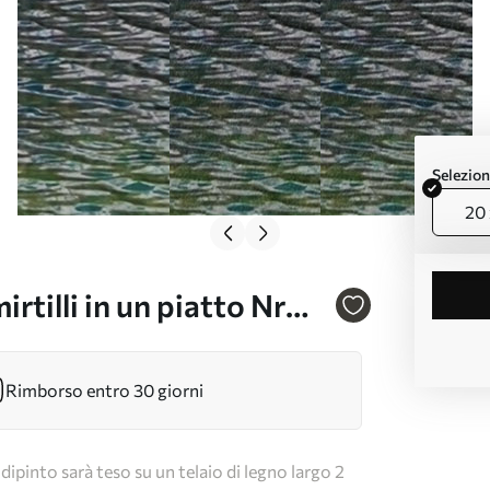
Selezion
20 
tilli in un piatto Nr
Rimborso entro 30 giorni
dipinto sarà teso su un telaio di legno largo 2