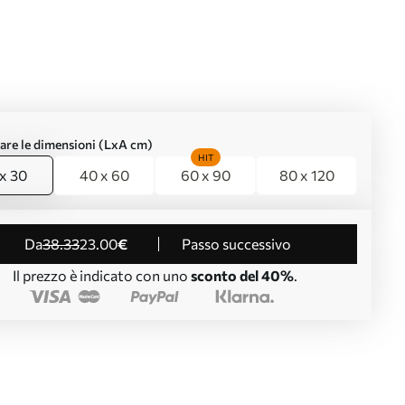
are le dimensioni (LxA cm)
HIT
x 30
40 x 60
60 x 90
80 x 120
da
38
.33
23
.00
€
Passo successivo
Il prezzo è indicato con uno
sconto del 40%
.