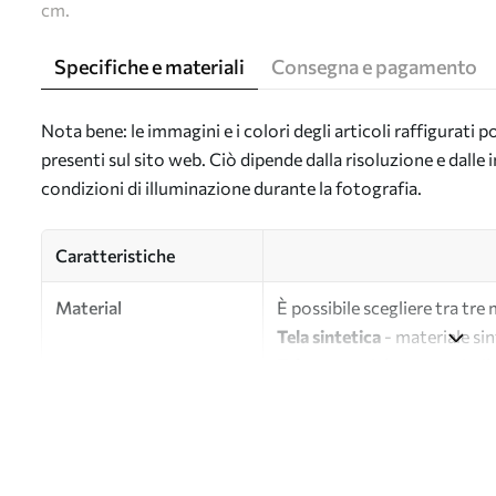
cm.
Specifiche e materiali
Consegna e pagamento
Nota bene: le immagini e i colori degli articoli raffigurati
presenti sul sito web. Ciò dipende dalla risoluzione e dall
condizioni di illuminazione durante la fotografia.
Caratteristiche
Material
È possibile scegliere tra tre 
Tela sintetica
- materiale sin
Tela
- materiale opaco simile a
Eco-tela
- tela di alta quali
Autore
UWALLS