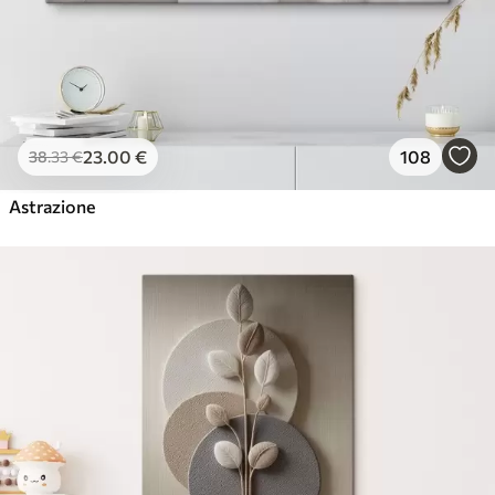
23
.00
€
108
38
.33
€
Astrazione