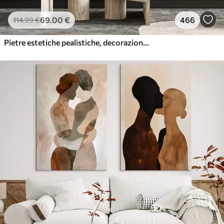
69
.00
€
466
114
.99
€
Pietre estetiche pealistiche, decorazione della casa, illuminazione naturale