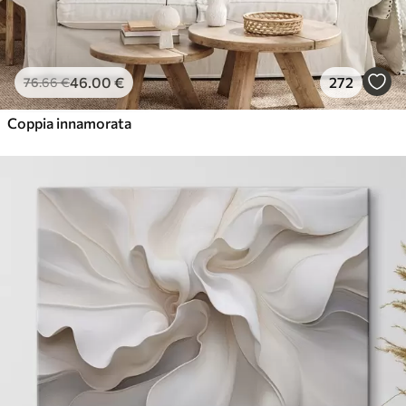
46
.00
€
272
76
.66
€
Coppia innamorata