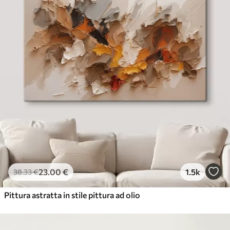
23
.00
€
1.5k
38
.33
€
Pittura astratta in stile pittura ad olio