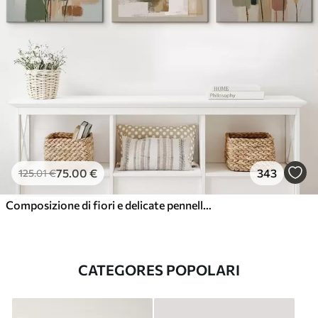
75
.00
€
343
125
.01
€
Composizione di fiori e delicate pennellate
CATEGORES POPOLARI