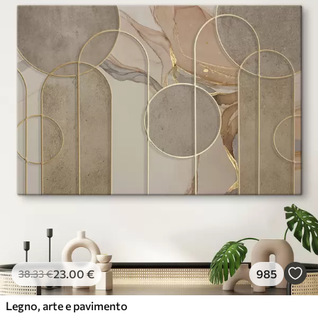
23
.00
€
985
38
.33
€
Legno, arte e pavimento