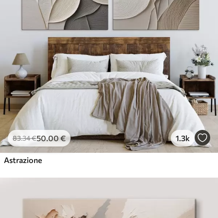
50
.00
€
1.3k
83
.34
€
Astrazione