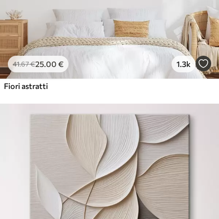
25
.00
€
1.3k
41
.67
€
Fiori astratti