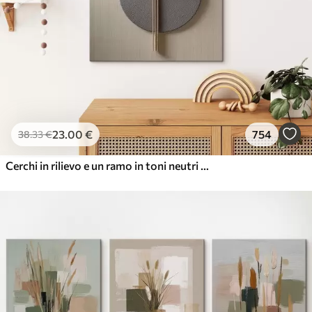
23
.00
€
754
38
.33
€
Cerchi in rilievo e un ramo in toni neutri caldi