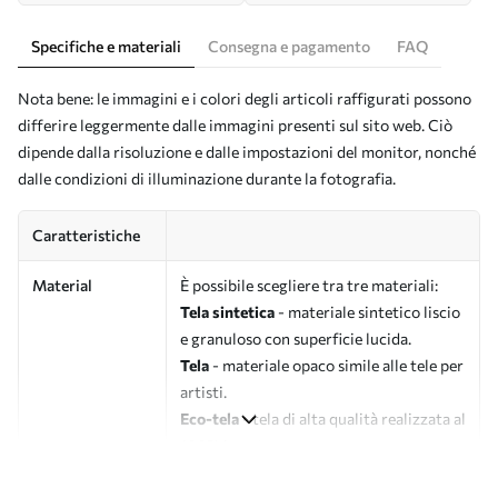
Specifiche e materiali
Consegna e pagamento
FAQ
Nota bene: le immagini e i colori degli articoli raffigurati possono
differire leggermente dalle immagini presenti sul sito web. Ciò
dipende dalla risoluzione e dalle impostazioni del monitor, nonché
dalle condizioni di illuminazione durante la fotografia.
Caratteristiche
Material
È possibile scegliere tra tre materiali:
Tela sintetica
- materiale sintetico liscio
e granuloso con superficie lucida.
Tela
- materiale opaco simile alle tele per
artisti.
Eco-tela
- tela di alta qualità realizzata al
100% in cotone.
Autore
UWALLS