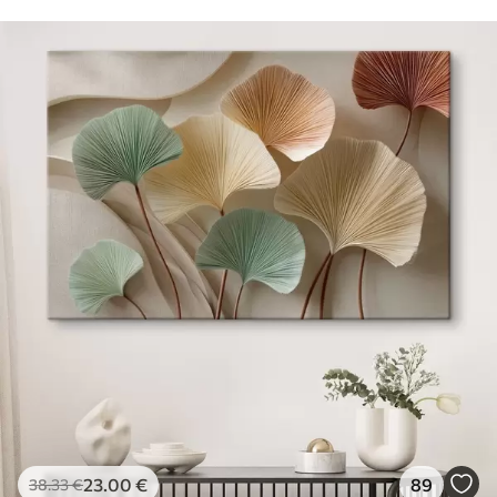
23
.00
€
89
38
.33
€