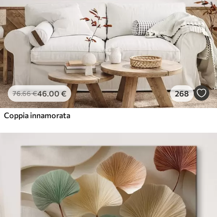
46
.00
€
268
76
.66
€
Coppia innamorata