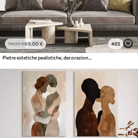
69
.00
€
465
114
.99
€
Pietre estetiche pealistiche, decorazione della casa, illuminazione naturale