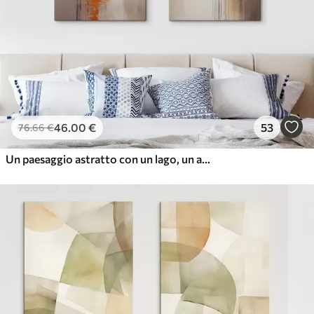
46
.00
€
53
76
.66
€
Un paesaggio astratto con un lago, un albero e la nebbia gialla, l'acqua riflette e il cielo nuvoloso