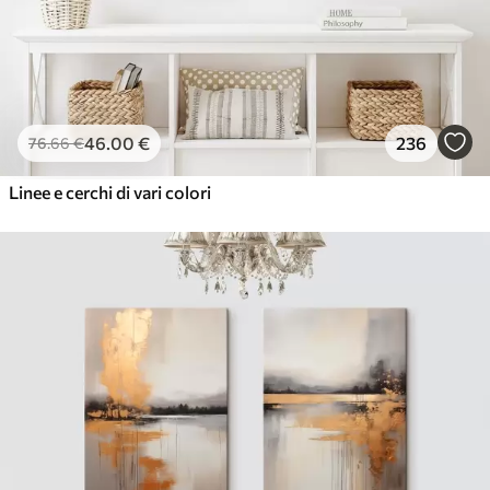
46
.00
€
236
76
.66
€
Linee e cerchi di vari colori