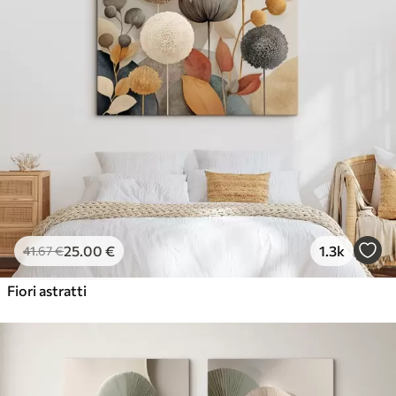
25
.00
€
1.3k
41
.67
€
Fiori astratti