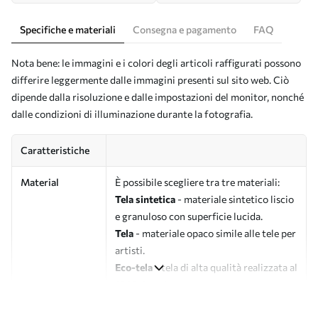
Specifiche e materiali
Consegna e pagamento
FAQ
Nota bene: le immagini e i colori degli articoli raffigurati possono
differire leggermente dalle immagini presenti sul sito web. Ciò
dipende dalla risoluzione e dalle impostazioni del monitor, nonché
dalle condizioni di illuminazione durante la fotografia.
Caratteristiche
Material
È possibile scegliere tra tre materiali:
Tela sintetica
- materiale sintetico liscio
e granuloso con superficie lucida.
Tela
- materiale opaco simile alle tele per
artisti.
Eco-tela
- tela di alta qualità realizzata al
100% in cotone.
Autore
UWALLS