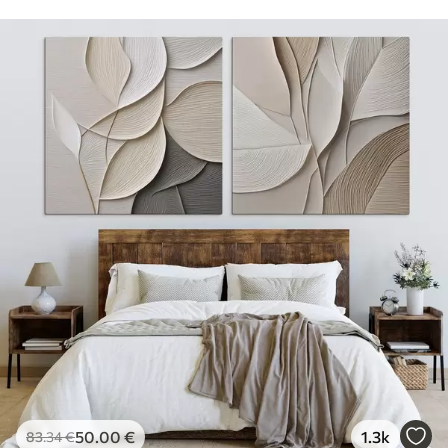
50
.00
€
1.3k
83
.34
€