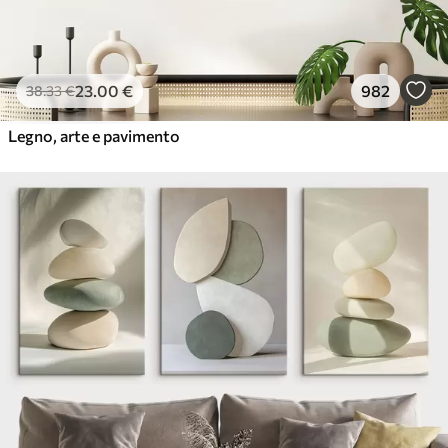
23
.00
€
982
38
.33
€
Legno, arte e pavimento