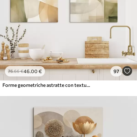
46
.00
€
97
76
.66
€
Forme geometriche astratte con texture acquerellata nei toni del verde, marrone e beige