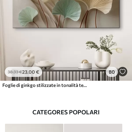
23
.00
€
80
38
.33
€
Foglie di ginkgo stilizzate in tonalità tenui
CATEGORES POPOLARI