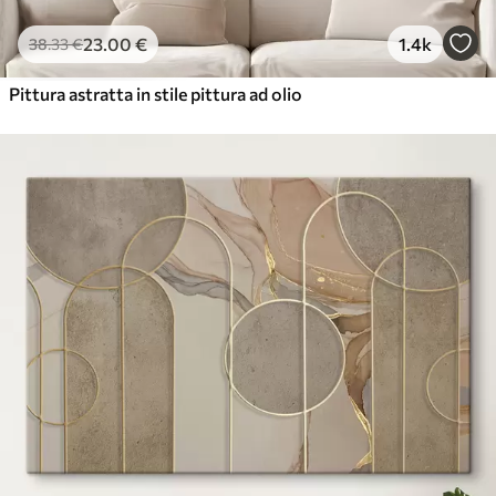
23
.00
€
1.4k
38
.33
€
Pittura astratta in stile pittura ad olio