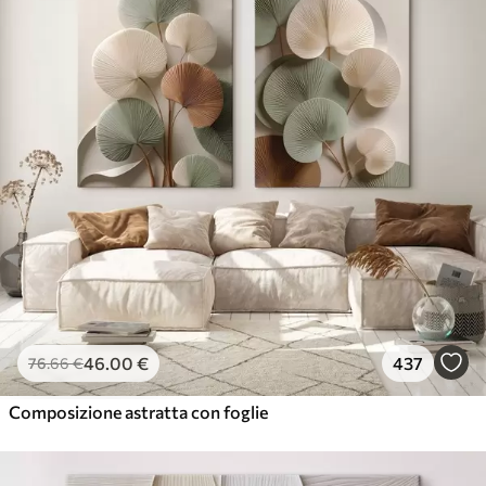
46
.00
€
437
76
.66
€
Composizione astratta con foglie