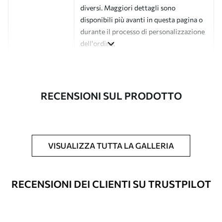
diversi. Maggiori dettagli sono
disponibili più avanti in questa pagina o
durante il processo di personalizzazione
dell'ordine.
Autore
Studio di design Uwalls
Numero di
a01189v4
RECENSIONI SUL PRODOTTO
articolo
Finitura
Semi-opaco.
Produzione
L'immagine viene stampata nel formato
VISUALIZZA TUTTA LA GALLERIA
desiderato e tagliata in strisce identiche
con una larghezza massima di 50 cm.
RECENSIONI DEI CLIENTI SU TRUSTPILOT
Opzioni
È possibile aggiungere un rivestimento
aggiuntive
laccato e/o un adesivo per carta da
parati.