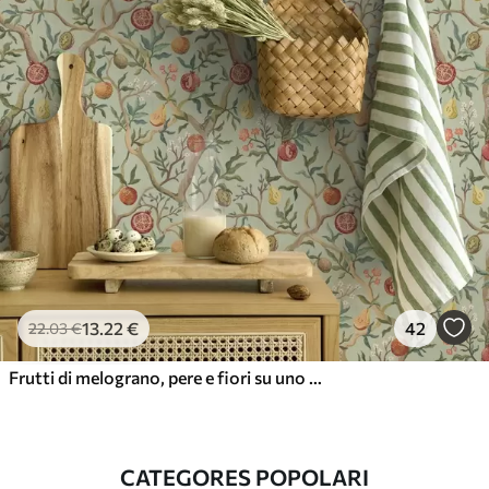
13
.22
€
42
22
.03
€
Frutti di melograno, pere e fiori su uno sfondo verde chiaro
CATEGORES POPOLARI