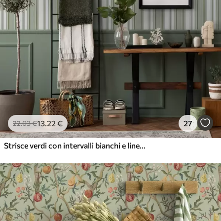
13
.22
€
27
22
.03
€
Strisce verdi con intervalli bianchi e linee sottili