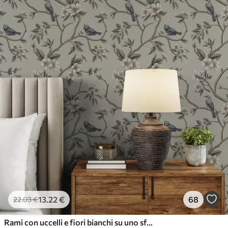
13
.22
€
68
22
.03
€
Rami con uccelli e fiori bianchi su uno sfondo delicato