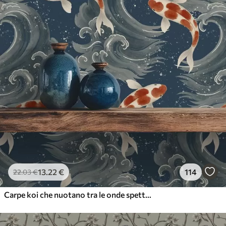
13
.22
€
114
22
.03
€
Carpe koi che nuotano tra le onde spettacolari dell'oceano