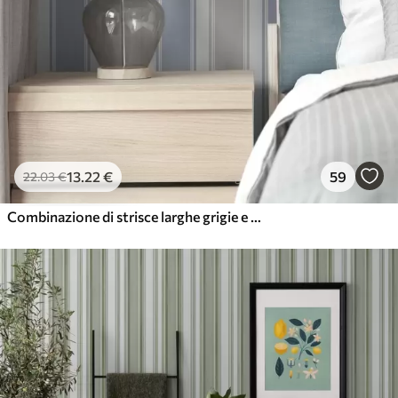
13
.22
€
59
22
.03
€
Combinazione di strisce larghe grigie e blu