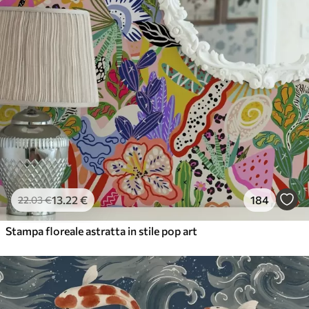
Vinile Premium
65
.00
39
.00
€
/m²
13
.22
€
184
22
.03
€
Stampa floreale astratta in stile pop art