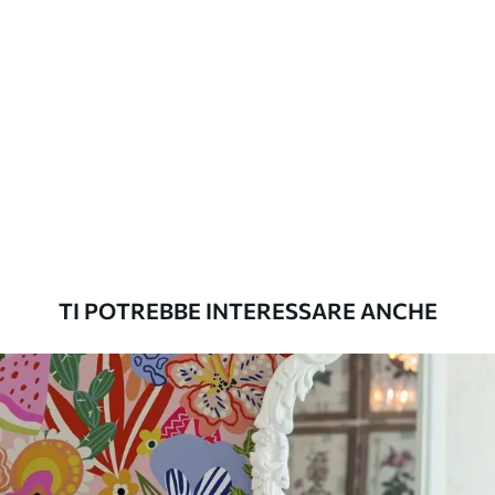
Pulizia
La carta da parati può essere pulita
delicatamente con una spugna morbida.
Le carte da parati con finitura a vernice
possono essere pulite con acqua.
Metodo di
Applicazione senza soluzione di
applicazione
continuità
Materiali disponibili
TI POTREBBE INTERESSARE ANCHE
Standard
45
.00
27
.00
€
/m²
Premium
56
.67
34
.00
€
/m²