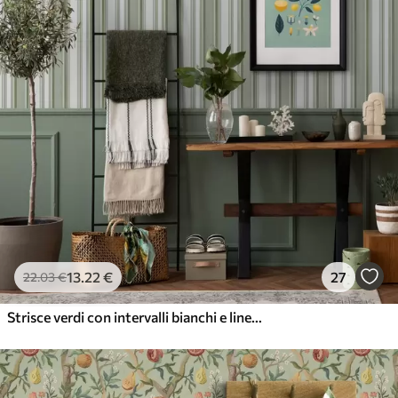
13
.22
€
27
22
.03
€
Strisce verdi con intervalli bianchi e linee sottili