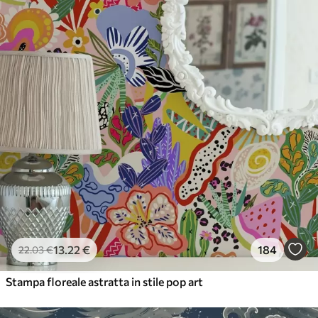
56
.67
34
.00
€
/m²
Vinile Premium
65
.00
39
.00
€
/m²
13
.22
€
184
22
.03
€
Stampa floreale astratta in stile pop art