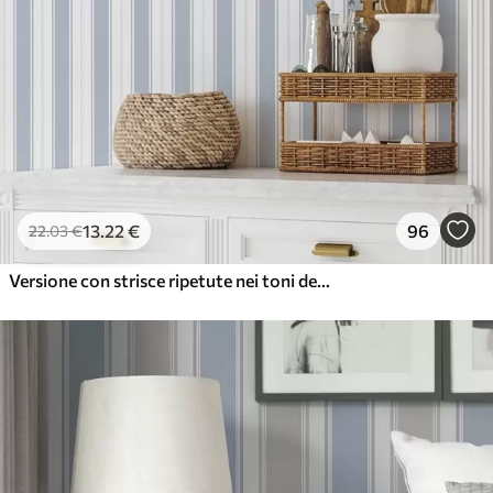
13
.22
€
96
22
.03
€
Versione con strisce ripetute nei toni del grigio-blu