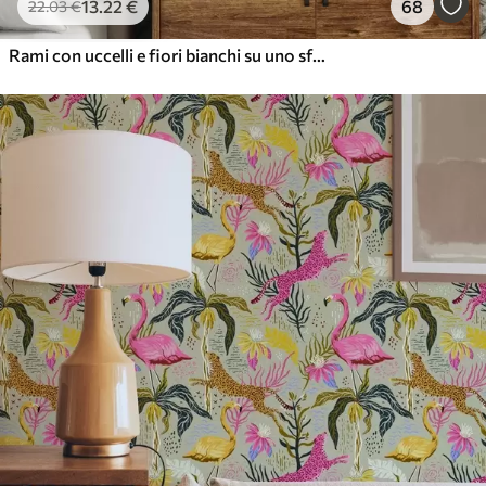
13
.22
€
68
22
.03
€
Rami con uccelli e fiori bianchi su uno sfondo delicato