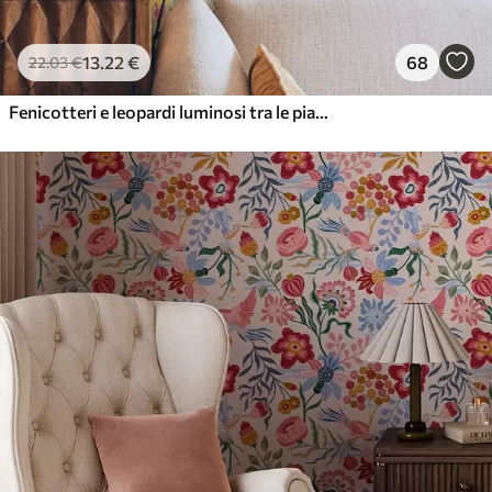
13
.22
€
68
22
.03
€
Fenicotteri e leopardi luminosi tra le piante tropicali