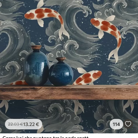
13
.22
€
114
22
.03
€
Carpe koi che nuotano tra le onde spettacolari dell'oceano