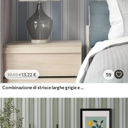
13
.22
€
59
22
.03
€
Combinazione di strisce larghe grigie e blu