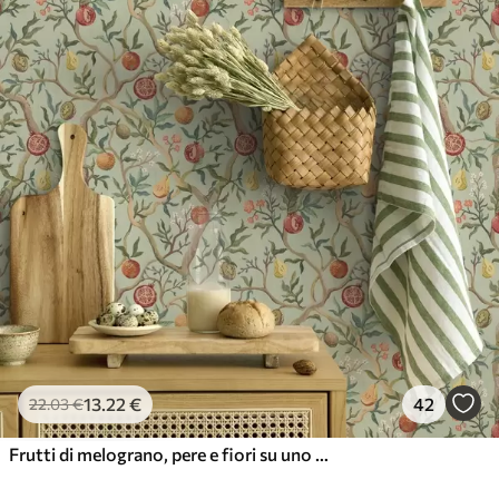
13
.22
€
42
22
.03
€
Frutti di melograno, pere e fiori su uno sfondo verde chiaro