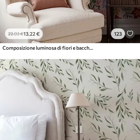
13
.22
€
123
22
.03
€
Composizione luminosa di fiori e bacche con pappagalli