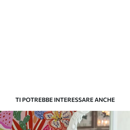
aggiuntive
laccato e/o un adesivo per carta da
parati.
Pulizia
La carta da parati può essere pulita
delicatamente con una spugna morbida.
Le carte da parati con finitura a vernice
possono essere pulite con acqua.
Metodo di
Applicazione senza soluzione di
applicazione
continuità
Materiali disponibili
TI POTREBBE INTERESSARE ANCHE
Standard
45
.00
27
.00
€
/m²
Premium