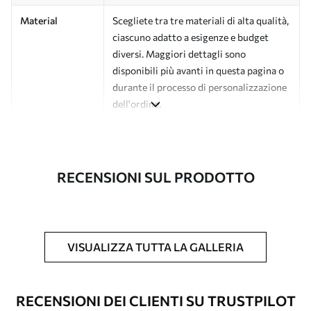
Material
Scegliete tra tre materiali di alta qualità,
ciascuno adatto a esigenze e budget
diversi. Maggiori dettagli sono
disponibili più avanti in questa pagina o
durante il processo di personalizzazione
dell'ordine.
Autore
Studio di design Uwalls
Numero di
a01188v3
RECENSIONI SUL PRODOTTO
articolo
Finitura
Semi-opaco.
Produzione
L'immagine viene stampata nel formato
VISUALIZZA TUTTA LA GALLERIA
desiderato e tagliata in strisce identiche
con una larghezza massima di 50 cm.
RECENSIONI DEI CLIENTI SU TRUSTPILOT
Opzioni
È possibile aggiungere un rivestimento