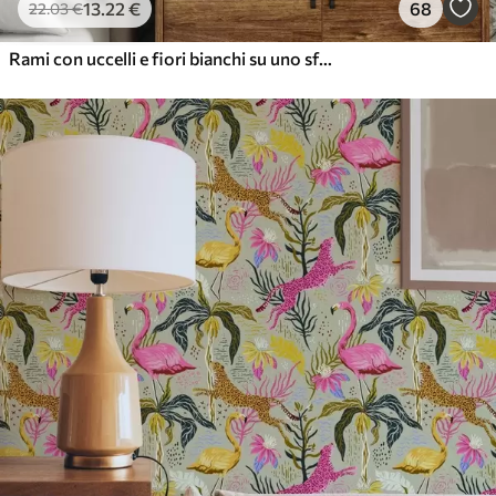
13
.22
€
68
22
.03
€
Rami con uccelli e fiori bianchi su uno sfondo delicato