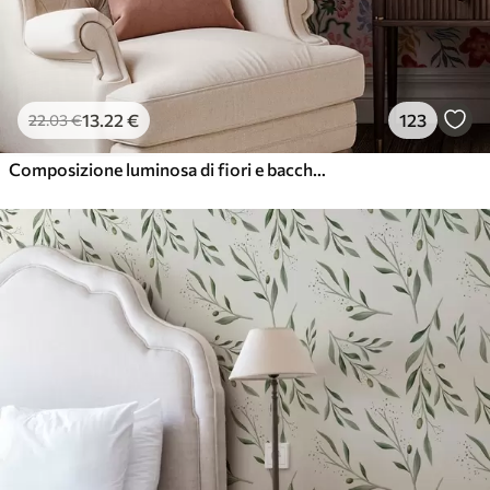
13
.22
€
123
22
.03
€
Composizione luminosa di fiori e bacche con pappagalli