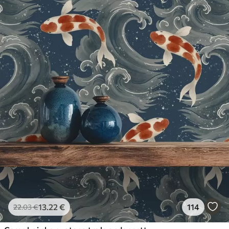
13
.22
€
114
22
.03
€