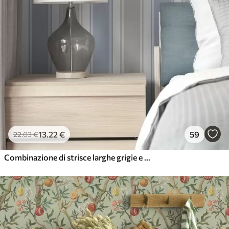
13
.22
€
59
22
.03
€
Combinazione di strisce larghe grigie e blu