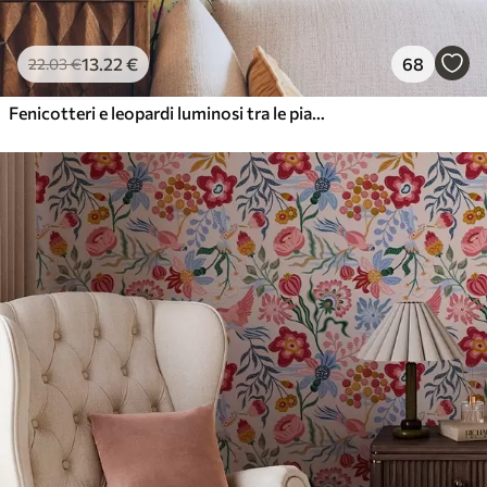
13
.22
€
68
22
.03
€
Fenicotteri e leopardi luminosi tra le piante tropicali