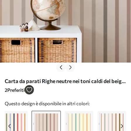
Carta da parati Righe neutre nei toni caldi del beige
Nr. a01184v1
2
Preferiti
Questo design è disponibile in altri colori: