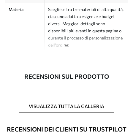
Material
Scegliete tra tre materiali di alta qualità,
ciascuno adatto a esigenze e budget
diversi. Maggiori dettagli sono
disponibili più avanti in questa pagina o
durante il processo di personalizzazione
dell'ordine.
Autore
Studio di design Uwalls
Numero di
a01184v1
RECENSIONI SUL PRODOTTO
articolo
Finitura
Semi-opaco.
Produzione
L'immagine viene stampata nel formato
VISUALIZZA TUTTA LA GALLERIA
desiderato e tagliata in strisce identiche
con una larghezza massima di 50 cm.
RECENSIONI DEI CLIENTI SU TRUSTPILOT