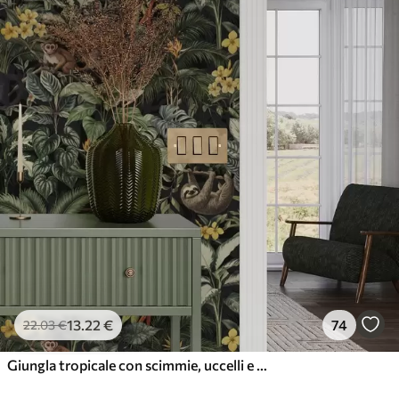
13
.22
€
74
22
.03
€
Giungla tropicale con scimmie, uccelli e fitto fogliame