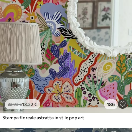
56
.67
34
.00
€
/m²
Vinile Premium
65
.00
39
.00
€
/m²
13
.22
€
186
22
.03
€
Stampa floreale astratta in stile pop art