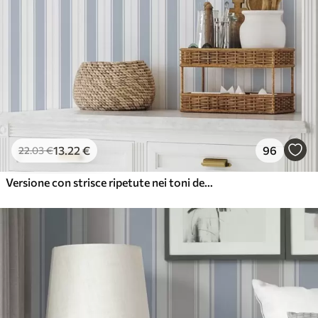
13
.22
€
96
22
.03
€
Versione con strisce ripetute nei toni del grigio-blu