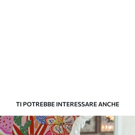
Opzioni
È possibile aggiungere un rivestimento
aggiuntive
laccato e/o un adesivo per carta da
parati.
Pulizia
La carta da parati può essere pulita
delicatamente con una spugna morbida.
Le carte da parati con finitura a vernice
possono essere pulite con acqua.
Metodo di
Applicazione senza soluzione di
applicazione
continuità
Materiali disponibili
TI POTREBBE INTERESSARE ANCHE
Standard
45
.00
27
.00
€
/m²
Premium