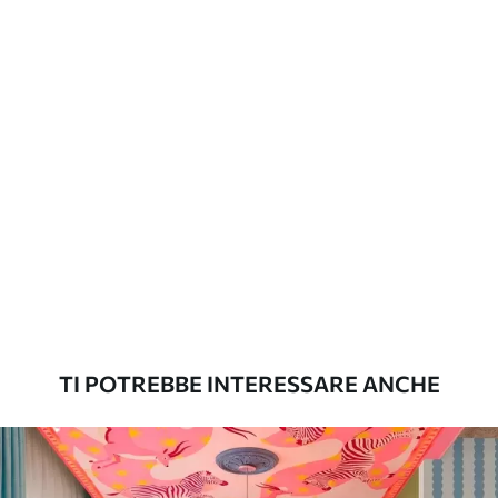
Opzioni
È possibile aggiungere un rivestimento
aggiuntive
laccato e/o un adesivo per carta da
parati.
Pulizia
La carta da parati può essere pulita
delicatamente con una spugna morbida.
Le carte da parati con finitura a vernice
possono essere pulite con acqua.
Metodo di
Applicazione senza soluzione di
applicazione
continuità
Materiali disponibili
TI POTREBBE INTERESSARE ANCHE
Standard
45
.00
27
.00
€
/m²
Premium