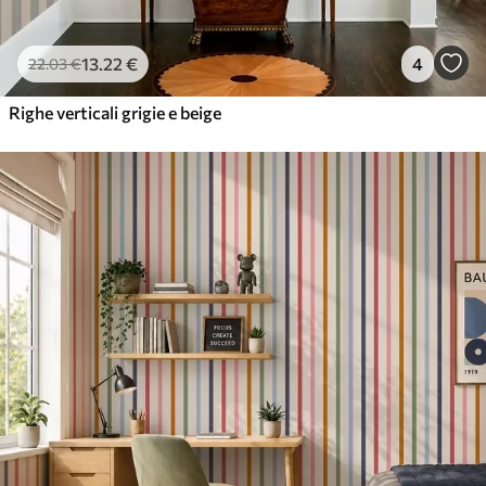
13
.22
€
4
22
.03
€
Righe verticali grigie e beige