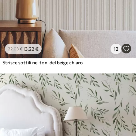
13
.22
€
12
22
.03
€
Strisce sottili nei toni del beige chiaro