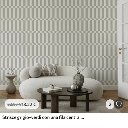
13
.22
€
2
22
.03
€
Strisce grigio-verdi con una fila centrale di cerchi