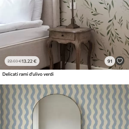
13
.22
€
91
22
.03
€
Delicati rami d'ulivo verdi