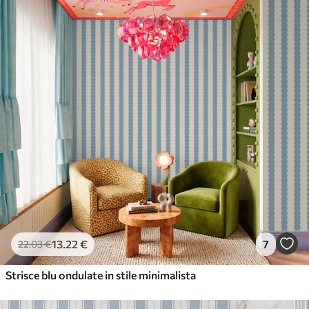
56
.67
34
.00
€
/m²
Vinile Premium
65
.00
39
.00
€
/m²
13
.22
€
7
22
.03
€
Strisce blu ondulate in stile minimalista