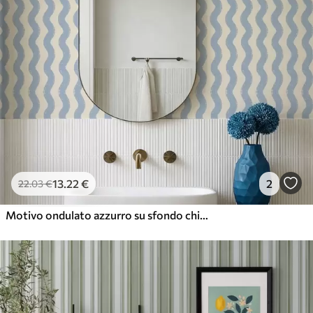
13
.22
€
2
22
.03
€
Motivo ondulato azzurro su sfondo chiaro