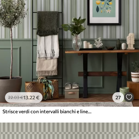
13
.22
€
27
22
.03
€
Strisce verdi con intervalli bianchi e linee sottili