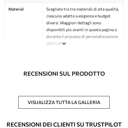
Material
Scegliete tra tre materiali di alta qualità,
ciascuno adatto a esigenze e budget
diversi. Maggiori dettagli sono
disponibili più avanti in questa pagina o
durante il processo di personalizzazione
dell'ordine.
Autore
Studio di design Uwalls
Numero di
a01180
RECENSIONI SUL PRODOTTO
articolo
Finitura
Semi-opaco.
Produzione
L'immagine viene stampata nel formato
VISUALIZZA TUTTA LA GALLERIA
desiderato e tagliata in strisce identiche
con una larghezza massima di 50 cm.
RECENSIONI DEI CLIENTI SU TRUSTPILOT