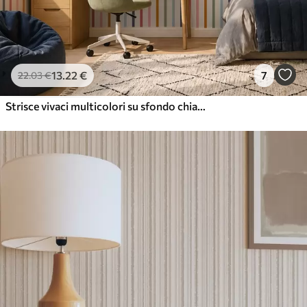
13
.22
€
7
22
.03
€
Strisce vivaci multicolori su sfondo chiaro