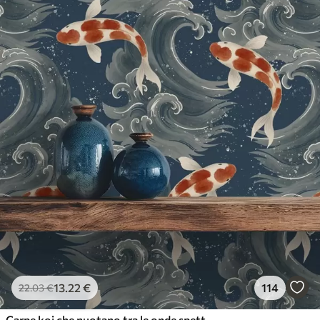
13
.22
€
114
22
.03
€
Carpe koi che nuotano tra le onde spettacolari dell'oceano