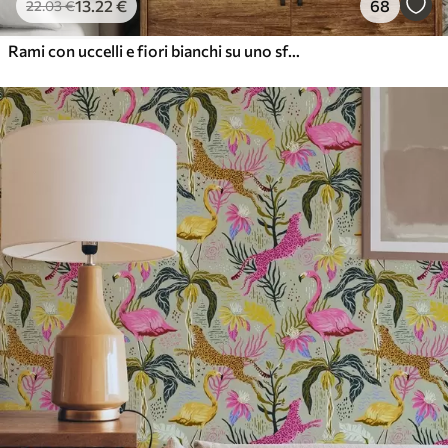
13
.22
€
68
22
.03
€
Rami con uccelli e fiori bianchi su uno sfondo delicato