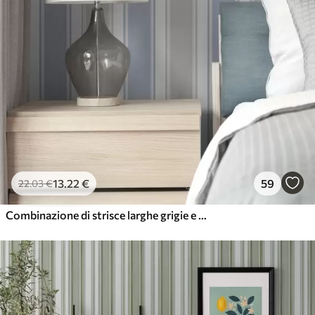
13
.22
€
59
22
.03
€
Combinazione di strisce larghe grigie e blu