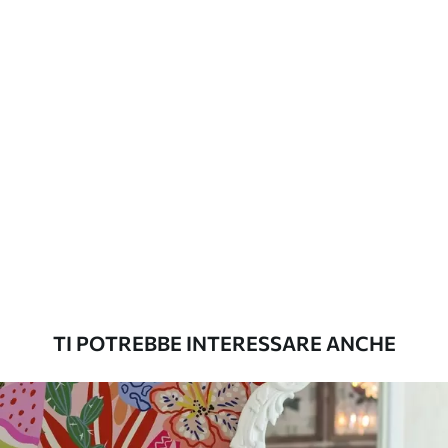
aggiuntive
laccato e/o un adesivo per carta da
parati.
Pulizia
La carta da parati può essere pulita
delicatamente con una spugna morbida.
Le carte da parati con finitura a vernice
possono essere pulite con acqua.
Metodo di
Applicazione senza soluzione di
applicazione
continuità
Materiali disponibili
TI POTREBBE INTERESSARE ANCHE
Standard
45
.00
27
.00
€
/m²
Premium