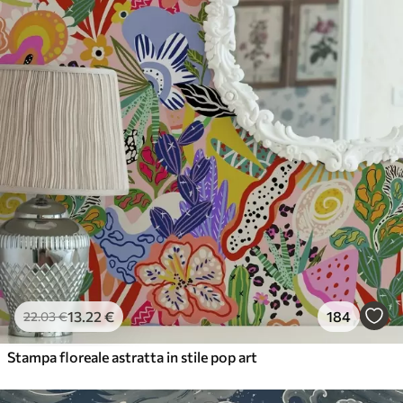
56
.67
34
.00
€
/m²
Vinile Premium
65
.00
39
.00
€
/m²
13
.22
€
184
22
.03
€
Stampa floreale astratta in stile pop art