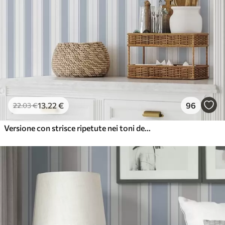
13
.22
€
96
22
.03
€
Versione con strisce ripetute nei toni del grigio-blu