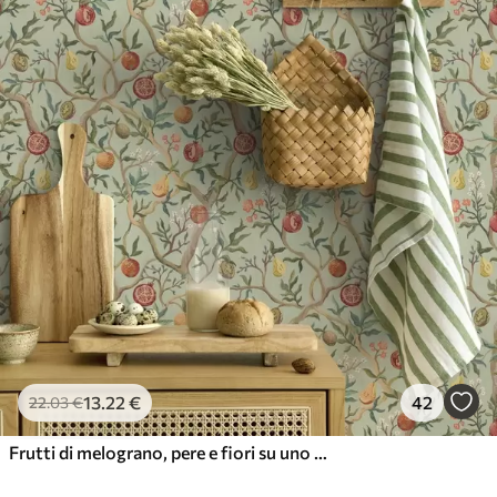
13
.22
€
42
22
.03
€
Frutti di melograno, pere e fiori su uno sfondo verde chiaro