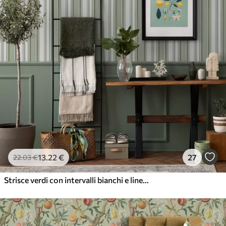
13
.22
€
27
22
.03
€
Strisce verdi con intervalli bianchi e linee sottili