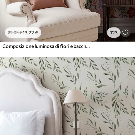
13
.22
€
123
22
.03
€
Composizione luminosa di fiori e bacche con pappagalli