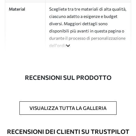
Material
Scegliete tra tre materiali di alta qualità,
ciascuno adatto a esigenze e budget
diversi. Maggiori dettagli sono
disponibili più avanti in questa pagina o
durante il processo di personalizzazione
dell'ordine.
Autore
Studio di design Uwalls
Numero di
a01179v5
RECENSIONI SUL PRODOTTO
articolo
Finitura
Semi-opaco.
Produzione
L'immagine viene stampata nel formato
VISUALIZZA TUTTA LA GALLERIA
desiderato e tagliata in strisce identiche
con una larghezza massima di 50 cm.
RECENSIONI DEI CLIENTI SU TRUSTPILOT
Opzioni
È possibile aggiungere un rivestimento