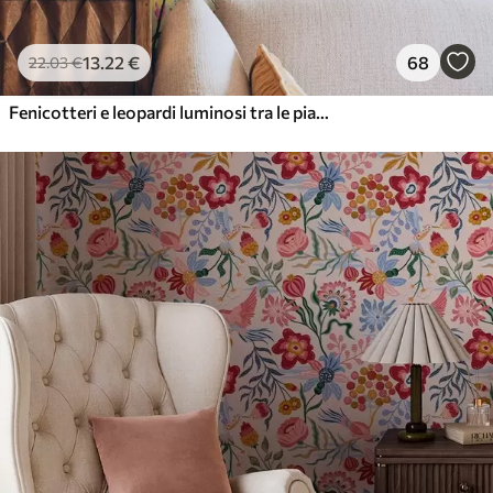
13
.22
€
68
22
.03
€
Fenicotteri e leopardi luminosi tra le piante tropicali