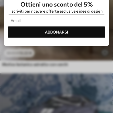
Ottieni uno sconto del 5%
Iscriviti per ricevere offerte esclusive e idee di design
ABBONARSI
13
.22
€
22
.03
€
Motivo botanico astratto con cerchi