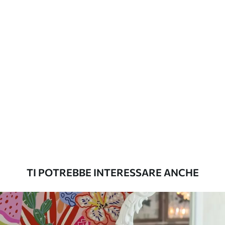
aggiuntive
laccato e/o un adesivo per carta da
parati.
Pulizia
La carta da parati può essere pulita
delicatamente con una spugna morbida.
Le carte da parati con finitura a vernice
possono essere pulite con acqua.
Metodo di
Applicazione senza soluzione di
applicazione
continuità
Materiali disponibili
TI POTREBBE INTERESSARE ANCHE
Standard
45
.00
27
.00
€
/m²
Premium