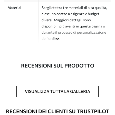
Material
Scegliete tra tre materiali di alta qualità,
ciascuno adatto a esigenze e budget
diversi. Maggiori dettagli sono
disponibili più avanti in questa pagina o
durante il processo di personalizzazione
dell'ordine.
Autore
Studio di design Uwalls
Numero di
a01150v2
RECENSIONI SUL PRODOTTO
articolo
Finitura
Semi-opaco.
Produzione
L'immagine viene stampata nel formato
VISUALIZZA TUTTA LA GALLERIA
desiderato e tagliata in strisce identiche
con una larghezza massima di 50 cm.
RECENSIONI DEI CLIENTI SU TRUSTPILOT
Opzioni
È possibile aggiungere un rivestimento