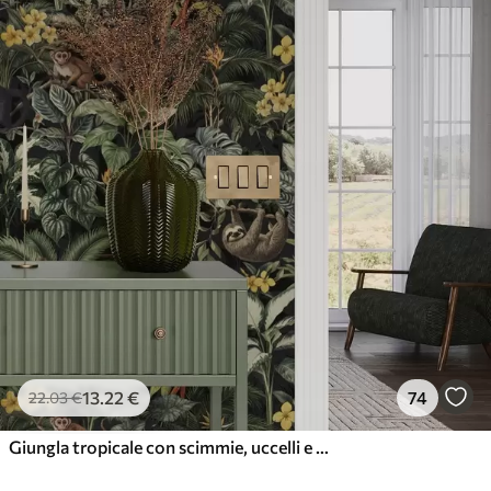
13
.22
€
74
22
.03
€
Giungla tropicale con scimmie, uccelli e fitto fogliame