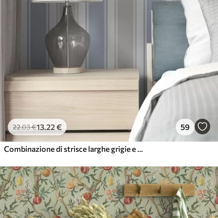
13
.22
€
59
22
.03
€
Combinazione di strisce larghe grigie e blu