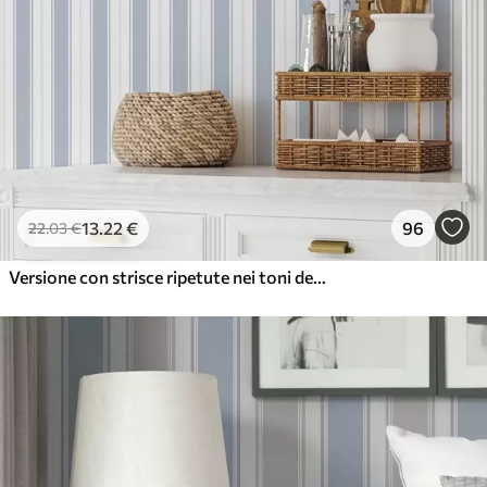
13
.22
€
96
22
.03
€
Versione con strisce ripetute nei toni del grigio-blu