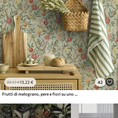
13
.22
€
42
22
.03
€
Frutti di melograno, pere e fiori su uno sfondo verde chiaro