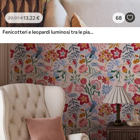
13
.22
€
68
22
.03
€
Fenicotteri e leopardi luminosi tra le piante tropicali