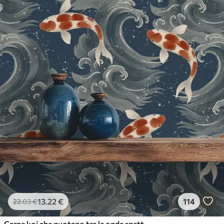
13
.22
€
114
22
.03
€
Carpe koi che nuotano tra le onde spettacolari dell'oceano