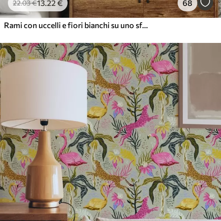
13
.22
€
68
22
.03
€
Rami con uccelli e fiori bianchi su uno sfondo delicato