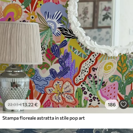
56
.67
34
.00
€
/m²
Vinile Premium
65
.00
39
.00
€
/m²
13
.22
€
186
22
.03
€
Stampa floreale astratta in stile pop art