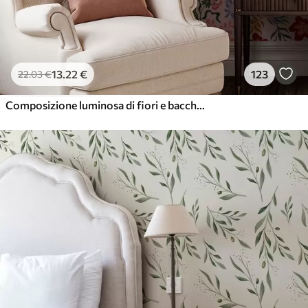
13
.22
€
123
22
.03
€
Composizione luminosa di fiori e bacche con pappagalli