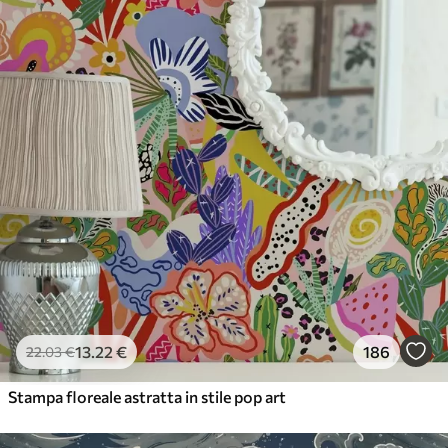
56
.67
34
.00
€
/m²
Vinile Premium
65
.00
39
.00
€
/m²
13
.22
€
186
22
.03
€
Stampa floreale astratta in stile pop art