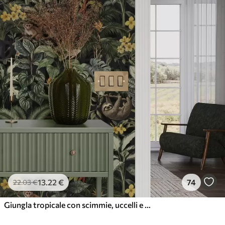
13
.22
€
74
22
.03
€
Giungla tropicale con scimmie, uccelli e fitto fogliame