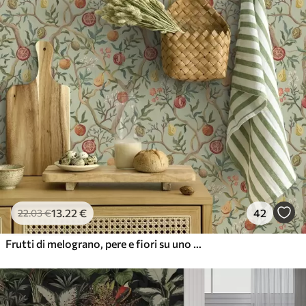
13
.22
€
42
22
.03
€
Frutti di melograno, pere e fiori su uno sfondo verde chiaro