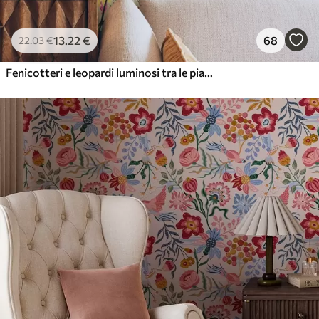
13
.22
€
68
22
.03
€
Fenicotteri e leopardi luminosi tra le piante tropicali