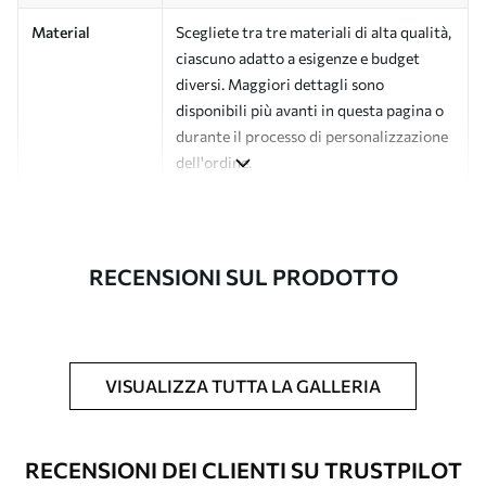
Material
Scegliete tra tre materiali di alta qualità,
ciascuno adatto a esigenze e budget
diversi. Maggiori dettagli sono
disponibili più avanti in questa pagina o
durante il processo di personalizzazione
dell'ordine.
Autore
Studio di design Uwalls
Numero di
a01076v3
RECENSIONI SUL PRODOTTO
articolo
Finitura
Semi-opaco.
Produzione
L'immagine viene stampata nel formato
VISUALIZZA TUTTA LA GALLERIA
desiderato e tagliata in strisce identiche
con una larghezza massima di 50 cm.
RECENSIONI DEI CLIENTI SU TRUSTPILOT
Opzioni
È possibile aggiungere un rivestimento