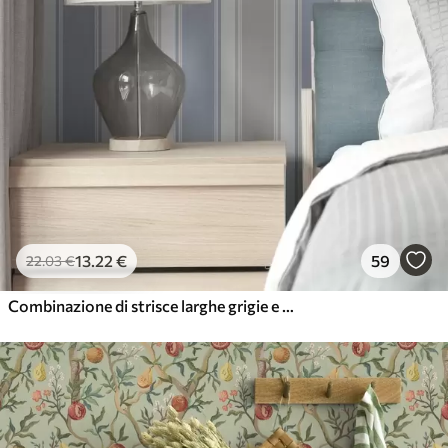
13
.22
€
59
22
.03
€
Combinazione di strisce larghe grigie e blu