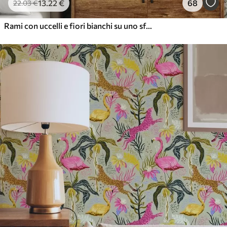
13
.22
€
68
22
.03
€
Rami con uccelli e fiori bianchi su uno sfondo delicato