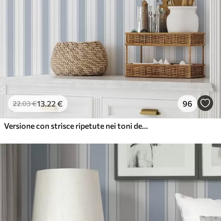
13
.22
€
96
22
.03
€
Versione con strisce ripetute nei toni del grigio-blu