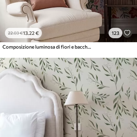
13
.22
€
123
22
.03
€
Composizione luminosa di fiori e bacche con pappagalli