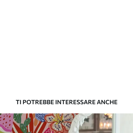
aggiuntive
laccato e/o un adesivo per carta da
parati.
Pulizia
La carta da parati può essere pulita
delicatamente con una spugna morbida.
Le carte da parati con finitura a vernice
possono essere pulite con acqua.
Metodo di
Applicazione senza soluzione di
applicazione
continuità
Materiali disponibili
TI POTREBBE INTERESSARE ANCHE
Standard
45
.00
27
.00
€
/m²
Premium