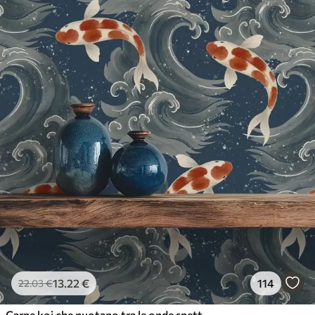
13
.22
€
114
22
.03
€
Carpe koi che nuotano tra le onde spettacolari dell'oceano