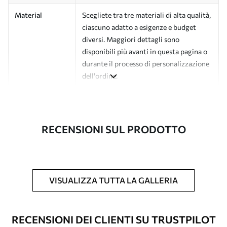
Material
Scegliete tra tre materiali di alta qualità,
ciascuno adatto a esigenze e budget
diversi. Maggiori dettagli sono
disponibili più avanti in questa pagina o
durante il processo di personalizzazione
dell'ordine.
Autore
Studio di design Uwalls
Numero di
a01075v2
RECENSIONI SUL PRODOTTO
articolo
Finitura
Semi-opaco.
Produzione
L'immagine viene stampata nel formato
VISUALIZZA TUTTA LA GALLERIA
desiderato e tagliata in strisce identiche
con una larghezza massima di 50 cm.
RECENSIONI DEI CLIENTI SU TRUSTPILOT
Opzioni
È possibile aggiungere un rivestimento