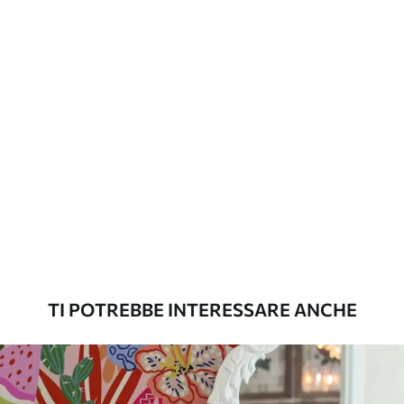
aggiuntive
laccato e/o un adesivo per carta da
parati.
Pulizia
La carta da parati può essere pulita
delicatamente con una spugna morbida.
Le carte da parati con finitura a vernice
possono essere pulite con acqua.
Metodo di
Applicazione senza soluzione di
applicazione
continuità
Materiali disponibili
TI POTREBBE INTERESSARE ANCHE
Standard
45
.00
27
.00
€
/m²
Premium