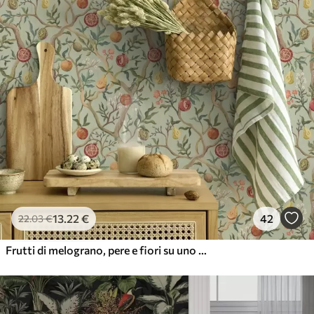
13
.22
€
42
22
.03
€
Frutti di melograno, pere e fiori su uno sfondo verde chiaro