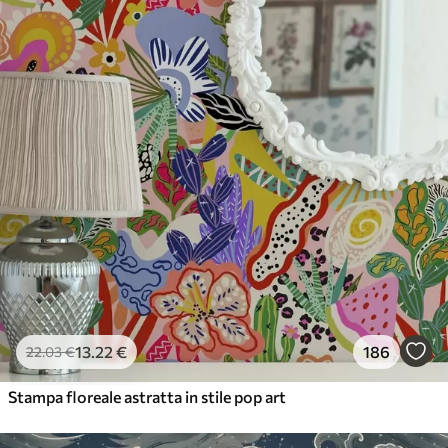
56
.67
34
.00
€
/m²
Vinile Premium
65
.00
39
.00
€
/m²
13
.22
€
186
22
.03
€
Stampa floreale astratta in stile pop art