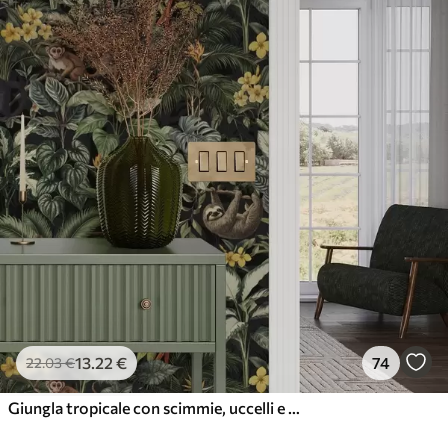
13
.22
€
74
22
.03
€
Giungla tropicale con scimmie, uccelli e fitto fogliame