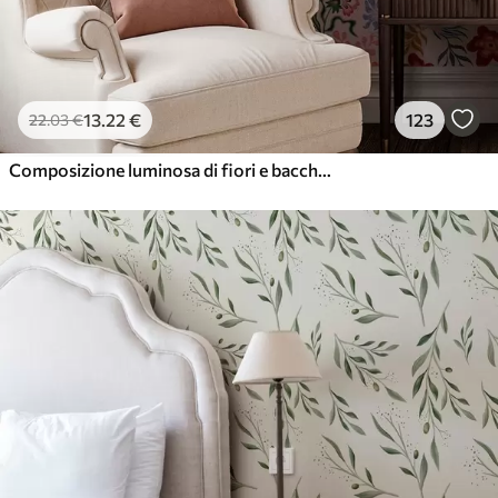
13
.22
€
123
22
.03
€
Composizione luminosa di fiori e bacche con pappagalli