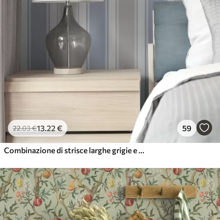
13
.22
€
59
22
.03
€
Combinazione di strisce larghe grigie e blu