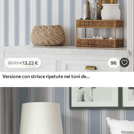
13
.22
€
96
22
.03
€
Versione con strisce ripetute nei toni del grigio-blu