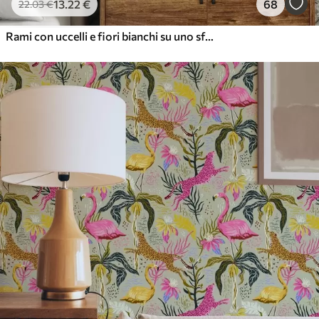
13
.22
€
68
22
.03
€
Rami con uccelli e fiori bianchi su uno sfondo delicato