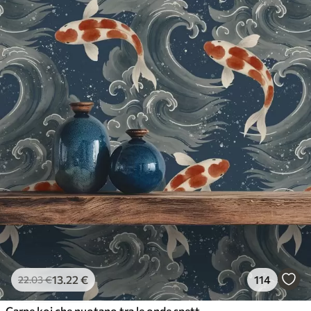
13
.22
€
114
22
.03
€
Carpe koi che nuotano tra le onde spettacolari dell'oceano