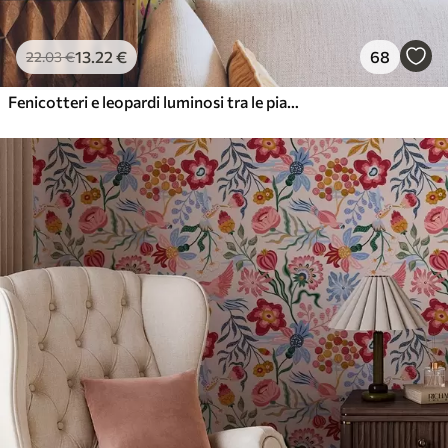
13
.22
€
68
22
.03
€
Fenicotteri e leopardi luminosi tra le piante tropicali