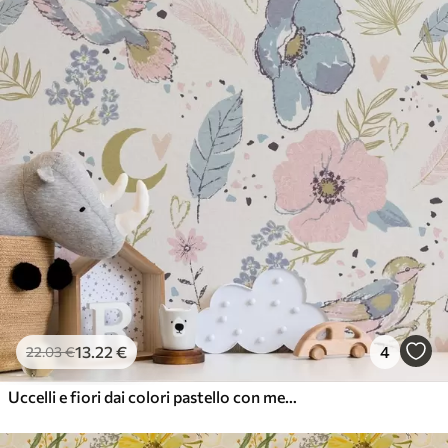
56
.67
34
.00
€
/m²
Vinile Premium
65
.00
39
.00
€
/m²
13
.22
€
4
22
.03
€
Uccelli e fiori dai colori pastello con mezzelune su sfondo bianco