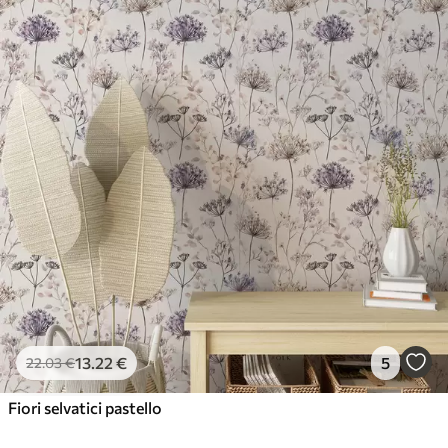
13
.22
€
5
22
.03
€
Fiori selvatici pastello