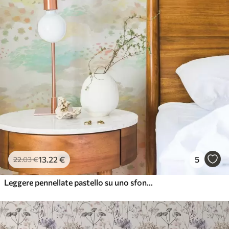
13
.22
€
5
22
.03
€
Leggere pennellate pastello su uno sfondo quasi bianco