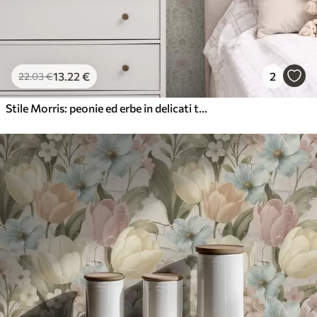
13
.22
€
2
22
.03
€
Stile Morris: peonie ed erbe in delicati toni di beige e verde