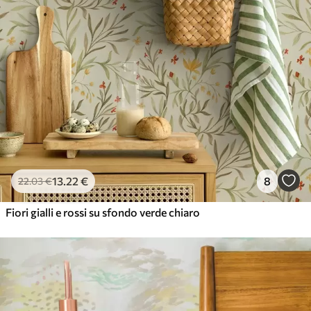
13
.22
€
8
22
.03
€
Fiori gialli e rossi su sfondo verde chiaro