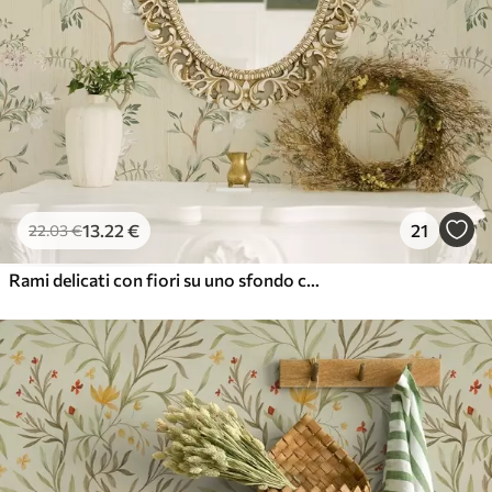
13
.22
€
21
22
.03
€
Rami delicati con fiori su uno sfondo color crema caldo