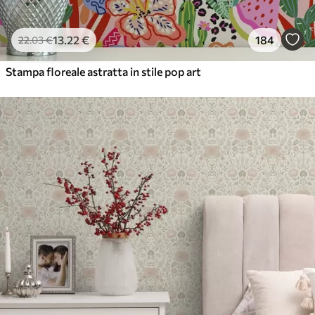
13
.22
€
184
22
.03
€
Stampa floreale astratta in stile pop art