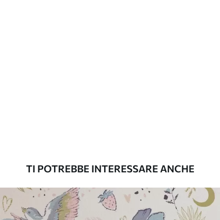
aggiuntive
laccato e/o un adesivo per carta da
parati.
Pulizia
La carta da parati può essere pulita
delicatamente con una spugna morbida.
Le carte da parati con finitura a vernice
possono essere pulite con acqua.
Metodo di
Applicazione senza soluzione di
applicazione
continuità
Materiali disponibili
TI POTREBBE INTERESSARE ANCHE
Standard
45
.00
27
.00
€
/m²
Premium