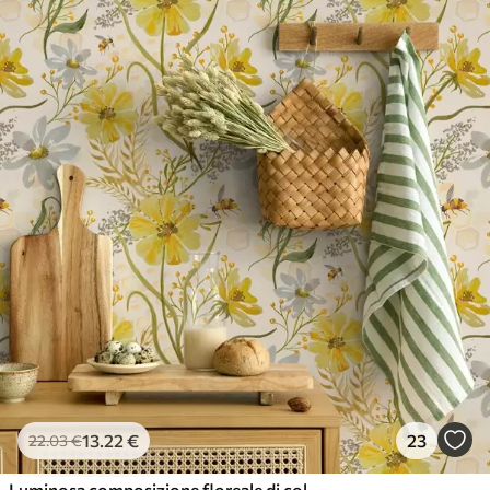
13
.22
€
23
22
.03
€
Luminosa composizione floreale di colore giallo