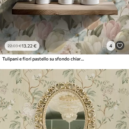
13
.22
€
4
22
.03
€
Tulipani e fiori pastello su sfondo chiaro screpolato