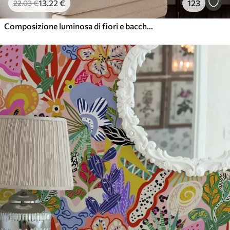
13
.22
€
123
22
.03
€
Composizione luminosa di fiori e bacche con pappagalli