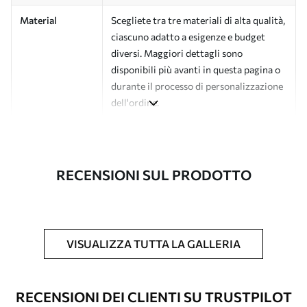
Material
Scegliete tra tre materiali di alta qualità,
ciascuno adatto a esigenze e budget
diversi. Maggiori dettagli sono
disponibili più avanti in questa pagina o
durante il processo di personalizzazione
dell'ordine.
Autore
Studio di design Uwalls
Numero di
a00931
RECENSIONI SUL PRODOTTO
articolo
Finitura
Semi-opaco.
Produzione
L'immagine viene stampata nel formato
VISUALIZZA TUTTA LA GALLERIA
desiderato e tagliata in strisce identiche
con una larghezza massima di 50 cm.
RECENSIONI DEI CLIENTI SU TRUSTPILOT
Opzioni
È possibile aggiungere un rivestimento