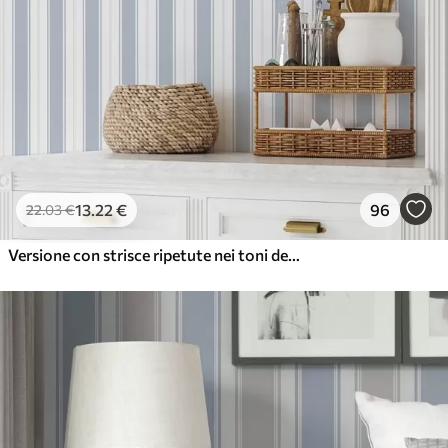
13
.22
€
96
22
.03
€
Versione con strisce ripetute nei toni del grigio-blu