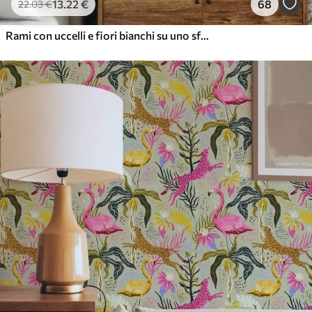
13
.22
€
68
22
.03
€
Rami con uccelli e fiori bianchi su uno sfondo delicato