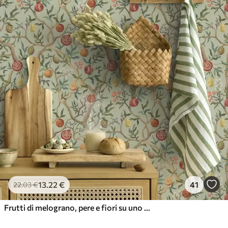
13
.22
€
41
22
.03
€
Frutti di melograno, pere e fiori su uno sfondo verde chiaro