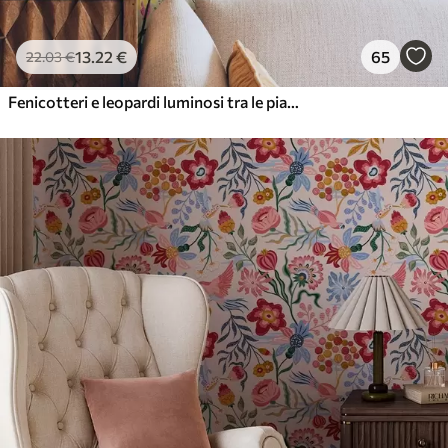
13
.22
€
65
22
.03
€
Fenicotteri e leopardi luminosi tra le piante tropicali