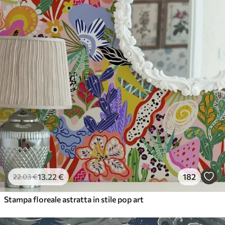
56
.67
34
.00
€
/m²
Vinile Premium
65
.00
39
.00
€
/m²
13
.22
€
182
22
.03
€
Stampa floreale astratta in stile pop art