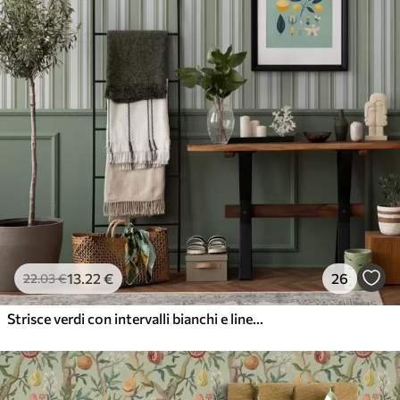
13
.22
€
26
22
.03
€
Strisce verdi con intervalli bianchi e linee sottili