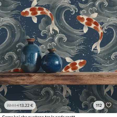
13
.22
€
112
22
.03
€
Carpe koi che nuotano tra le onde spettacolari dell'oceano