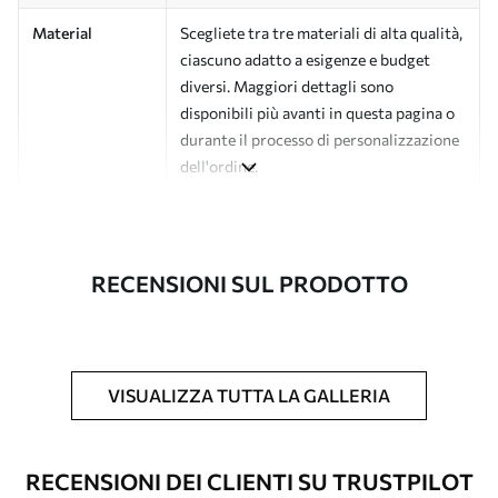
Material
Scegliete tra tre materiali di alta qualità,
ciascuno adatto a esigenze e budget
diversi. Maggiori dettagli sono
disponibili più avanti in questa pagina o
durante il processo di personalizzazione
dell'ordine.
Autore
Studio di design Uwalls
Numero di
a00805v1
RECENSIONI SUL PRODOTTO
articolo
Finitura
Semi-opaco.
Produzione
L'immagine viene stampata nel formato
VISUALIZZA TUTTA LA GALLERIA
desiderato e tagliata in strisce identiche
con una larghezza massima di 50 cm.
RECENSIONI DEI CLIENTI SU TRUSTPILOT
Opzioni
È possibile aggiungere un rivestimento