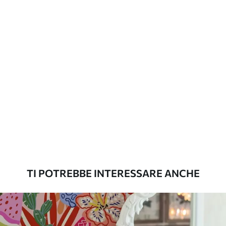
aggiuntive
laccato e/o un adesivo per carta da
parati.
Pulizia
La carta da parati può essere pulita
delicatamente con una spugna morbida.
Le carte da parati con finitura a vernice
possono essere pulite con acqua.
Metodo di
Applicazione senza soluzione di
applicazione
continuità
Materiali disponibili
TI POTREBBE INTERESSARE ANCHE
Standard
45
.00
27
.00
€
/m²
Premium