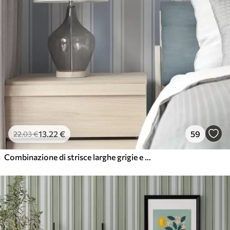
13
.22
€
59
22
.03
€
Combinazione di strisce larghe grigie e blu