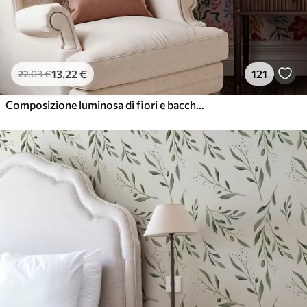
13
.22
€
121
22
.03
€
Composizione luminosa di fiori e bacche con pappagalli