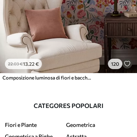
13
.22
€
120
22
.03
€
Composizione luminosa di fiori e bacche con pappagalli
CATEGORES POPOLARI
Fiori e Piante
Geometrica
Geometrica a Righe
Astratta