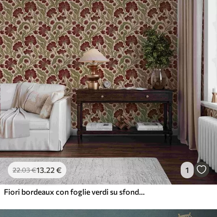
13
.22
€
1
22
.03
€
Fiori bordeaux con foglie verdi su sfondo chiaro