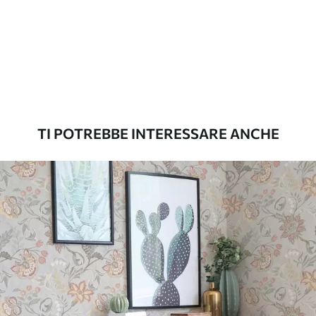
possono essere pulite con acqua.
Metodo di
Applicazione senza soluzione di
applicazione
continuità
Materiali disponibili
TI POTREBBE INTERESSARE ANCHE
Standard
45
.00
27
.00
€
/m²
Premium
56
.67
34
.00
€
/m²
Vinile Premium
65
.00
39
.00
€
/m²