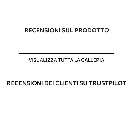
Autore
Studio di design Uwalls
Numero di
a00693
RECENSIONI SUL PRODOTTO
articolo
Finitura
Semi-opaco.
Produzione
L'immagine viene stampata nel formato
VISUALIZZA TUTTA LA GALLERIA
desiderato e tagliata in strisce identiche
con una larghezza massima di 50 cm.
RECENSIONI DEI CLIENTI SU TRUSTPILOT
Opzioni
È possibile aggiungere un rivestimento
aggiuntive
laccato e/o un adesivo per carta da
parati.
Pulizia
La carta da parati può essere pulita
delicatamente con una spugna morbida.
Le carte da parati con finitura a vernice