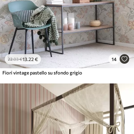
13
.22
€
14
22
.03
€
Fiori vintage pastello su sfondo grigio