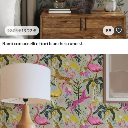
13
.22
€
68
22
.03
€
Rami con uccelli e fiori bianchi su uno sfondo delicato