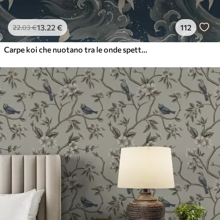
13
.22
€
112
22
.03
€
Carpe koi che nuotano tra le onde spettacolari dell'oceano