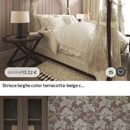
13
.22
€
15
22
.03
€
Strisce larghe color terracotta-beige con accenti grigi