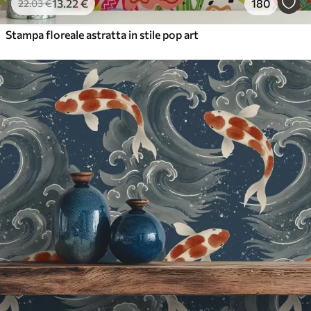
13
.22
€
180
22
.03
€
Stampa floreale astratta in stile pop art