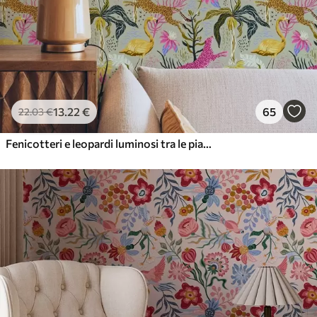
13
.22
€
65
22
.03
€
Fenicotteri e leopardi luminosi tra le piante tropicali