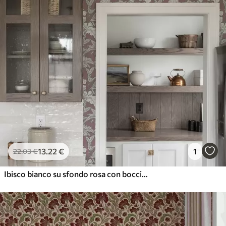
13
.22
€
1
22
.03
€
Ibisco bianco su sfondo rosa con boccioli rossi