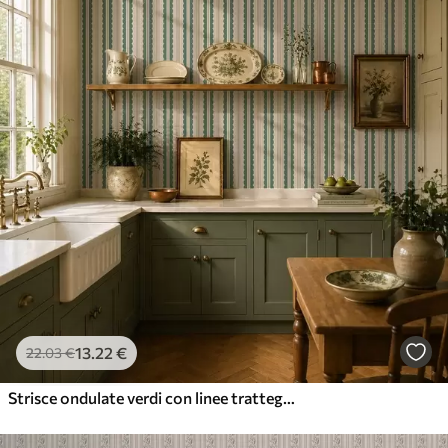
13
.22
€
22
.03
€
Strisce ondulate verdi con linee tratteggiate