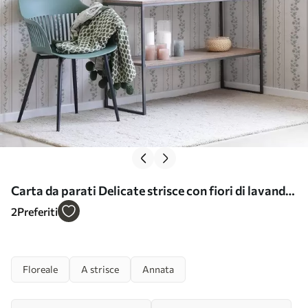
Carta da parati Delicate strisce con fiori di lavanda,
vintage Nr. a00671
2
Preferiti
Floreale
A strisce
Annata