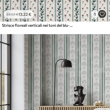
13
.22
€
1
22
.03
€
Strisce floreali verticali nei toni del blu-marrone