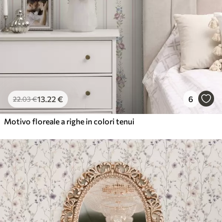
13
.22
€
6
22
.03
€
Motivo floreale a righe in colori tenui