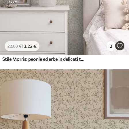
13
.22
€
2
22
.03
€
Stile Morris: peonie ed erbe in delicati toni di beige e verde