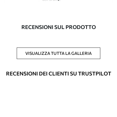
Autore
Studio di design Uwalls
Numero di
a00671
RECENSIONI SUL PRODOTTO
articolo
Finitura
Semi-opaco.
Produzione
L'immagine viene stampata nel formato
VISUALIZZA TUTTA LA GALLERIA
desiderato e tagliata in strisce identiche
con una larghezza massima di 50 cm.
RECENSIONI DEI CLIENTI SU TRUSTPILOT
Opzioni
È possibile aggiungere un rivestimento
aggiuntive
laccato e/o un adesivo per carta da
parati.
Pulizia
La carta da parati può essere pulita
delicatamente con una spugna morbida.
Le carte da parati con finitura a vernice