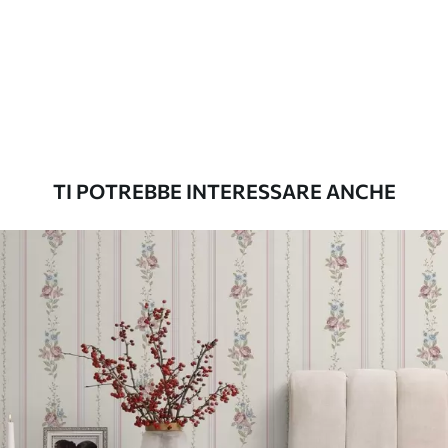
possono essere pulite con acqua.
Metodo di
Applicazione senza soluzione di
applicazione
continuità
Materiali disponibili
TI POTREBBE INTERESSARE ANCHE
Standard
45
.00
27
.00
€
/m²
Premium
56
.67
34
.00
€
/m²
Vinile Premium
65
.00
39
.00
€
/m²