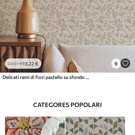
13
.22
€
9
22
.03
€
Delicati rami di fiori pastello su sfondo beige
CATEGORES POPOLARI