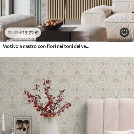
13
.22
€
22
.03
€
Motivo a nastro con fiori nei toni del verde