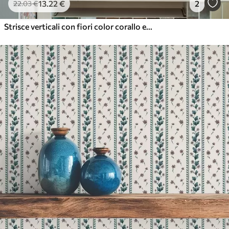
13
.22
€
2
22
.03
€
Strisce verticali con fiori color corallo e foglie turchesi