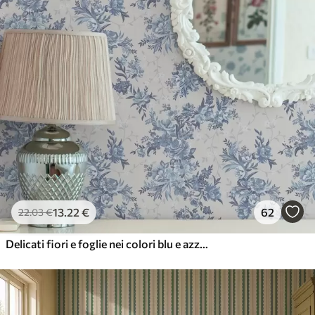
13
.22
€
62
22
.03
€
Delicati fiori e foglie nei colori blu e azzurro su sfondo chiaro