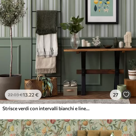
13
.22
€
27
22
.03
€
Strisce verdi con intervalli bianchi e linee sottili