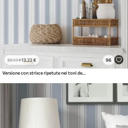
13
.22
€
96
22
.03
€
Versione con strisce ripetute nei toni del grigio-blu