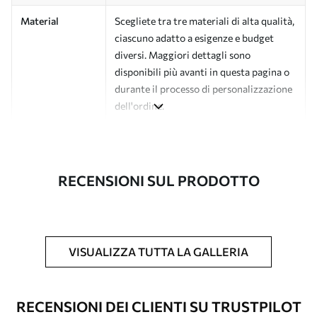
Material
Scegliete tra tre materiali di alta qualità,
ciascuno adatto a esigenze e budget
diversi. Maggiori dettagli sono
disponibili più avanti in questa pagina o
durante il processo di personalizzazione
dell'ordine.
Autore
Studio di design Uwalls
Numero di
a00626v4
RECENSIONI SUL PRODOTTO
articolo
Finitura
Semi-opaco.
Produzione
L'immagine viene stampata nel formato
VISUALIZZA TUTTA LA GALLERIA
desiderato e tagliata in strisce identiche
con una larghezza massima di 50 cm.
RECENSIONI DEI CLIENTI SU TRUSTPILOT
Opzioni
È possibile aggiungere un rivestimento