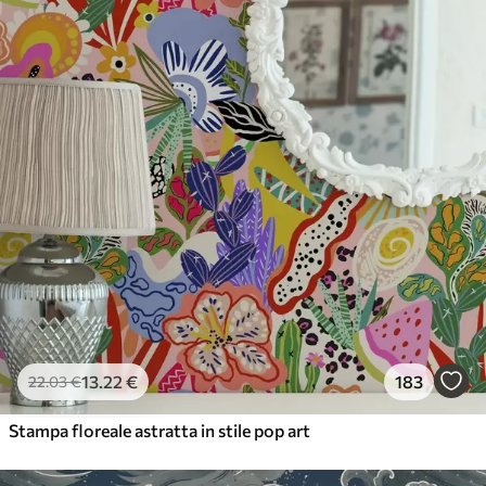
56
.67
34
.00
€
/m²
Vinile Premium
65
.00
39
.00
€
/m²
13
.22
€
183
22
.03
€
Stampa floreale astratta in stile pop art