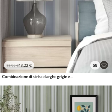
13
.22
€
59
22
.03
€
Combinazione di strisce larghe grigie e blu