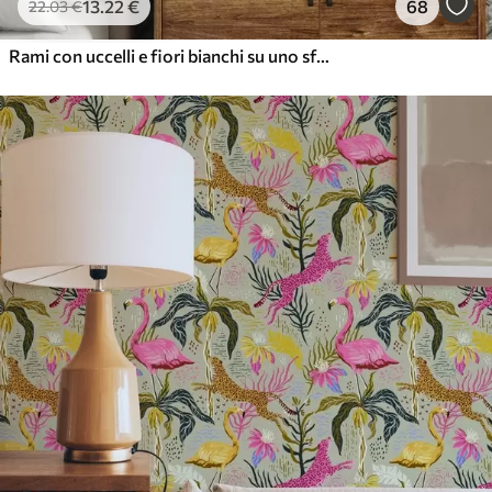
13
.22
€
68
22
.03
€
Rami con uccelli e fiori bianchi su uno sfondo delicato