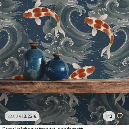
13
.22
€
112
22
.03
€
Carpe koi che nuotano tra le onde spettacolari dell'oceano