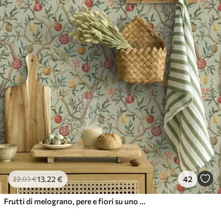
13
.22
€
42
22
.03
€
Frutti di melograno, pere e fiori su uno sfondo verde chiaro