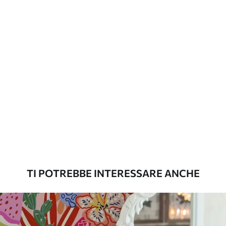
aggiuntive
laccato e/o un adesivo per carta da
parati.
Pulizia
La carta da parati può essere pulita
delicatamente con una spugna morbida.
Le carte da parati con finitura a vernice
possono essere pulite con acqua.
Metodo di
Applicazione senza soluzione di
applicazione
continuità
Materiali disponibili
TI POTREBBE INTERESSARE ANCHE
Standard
45
.00
27
.00
€
/m²
Premium