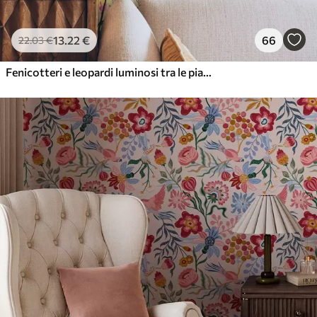
13
.22
€
66
22
.03
€
Fenicotteri e leopardi luminosi tra le piante tropicali