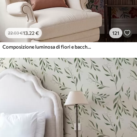
13
.22
€
121
22
.03
€
Composizione luminosa di fiori e bacche con pappagalli