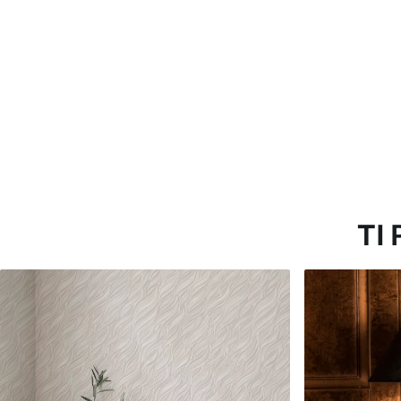
Standard
Premium
45
.00
56
.67
27
.00
€
/m²
34
.00
€
/m²
TI