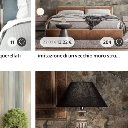
11
13
.22
€
284
22
.03
€
querellati
imitazione di un vecchio muro strutturato