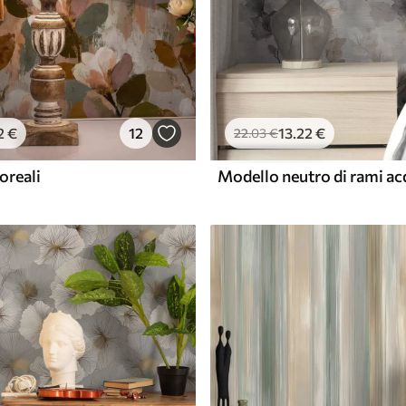
2
€
12
13
.22
€
22
.03
€
oreali
Modello neutro di rami ac