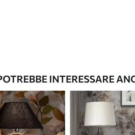
Vinile Premium
65
.00
39
.00
€
/m²
 POTREBBE INTERESSARE AN