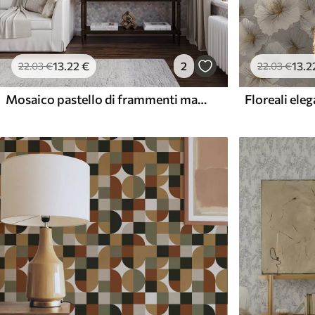
13
.22
€
2
13
.2
22
.03
€
22
.03
€
Mosaico pastello di frammenti marocchini con una luce soffusa
Floreali eleg