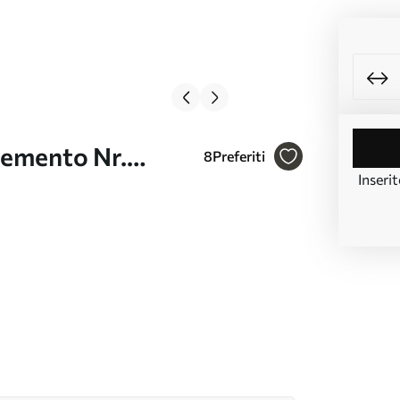
 cemento Nr.
8
Preferiti
Inserit