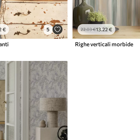
2
€
5
13
.22
€
22
.03
€
anti
Righe verticali morbide