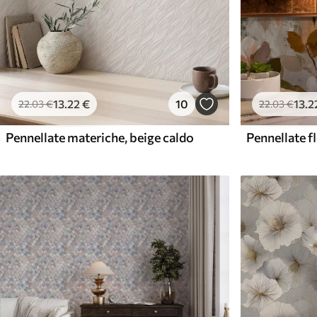
13
.22
€
10
13
.2
22
.03
€
22
.03
€
Pennellate materiche, beige caldo
Pennellate fl