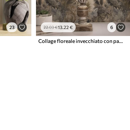
23
13
.22
€
6
22
.03
€
Collage floreale invecchiato con pavoni e farfalle