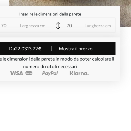
Inserire le dimensioni della parete
Larghezza cm
Lunghezza cm
da
22
.03
13
.22
€
Mostra il prezzo
e le dimensioni della parete in modo da poter calcolare il
numero di rotoli necessari