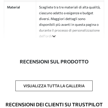
Material
Scegliete tra tre materiali di alta qualità,
ciascuno adatto a esigenze e budget
diversi. Maggiori dettagli sono
disponibili più avanti in questa pagina o
durante il processo di personalizzazione
dell'ordine.
Autore
Studio di design Uwalls
Numero di
a00502
RECENSIONI SUL PRODOTTO
articolo
Finitura
Semi-opaco.
Produzione
L'immagine viene stampata nel formato
VISUALIZZA TUTTA LA GALLERIA
desiderato e tagliata in strisce identiche
con una larghezza massima di 50 cm.
RECENSIONI DEI CLIENTI SU TRUSTPILOT
Opzioni
È possibile aggiungere un rivestimento