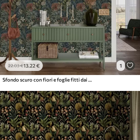
13
.22
€
1
22
.03
€
Sfondo scuro con fiori e foglie fitti dai toni caldi