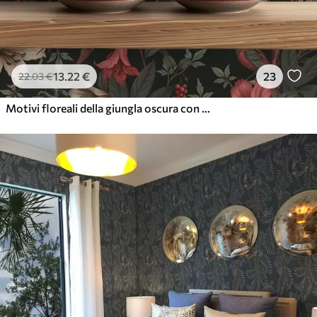
13
.22
€
23
22
.03
€
Motivi floreali della giungla oscura con uccelli e farfalle