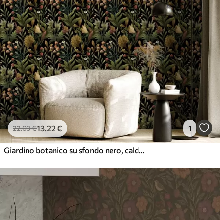
13
.22
€
1
22
.03
€
Giardino botanico su sfondo nero, calda tavolozza autunnale