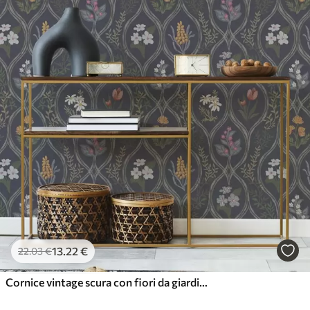
13
.22
€
22
.03
€
Cornice vintage scura con fiori da giardino colorati