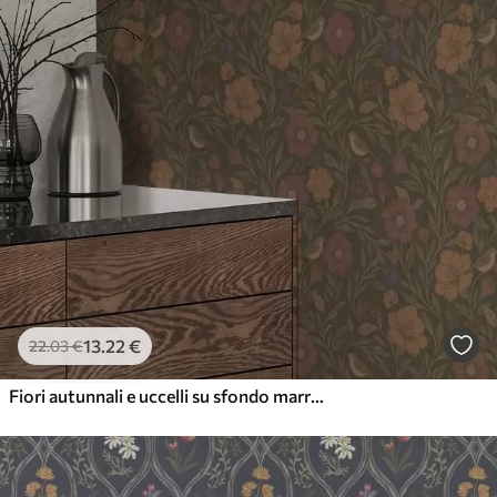
13
.22
€
22
.03
€
Fiori autunnali e uccelli su sfondo marrone oliva