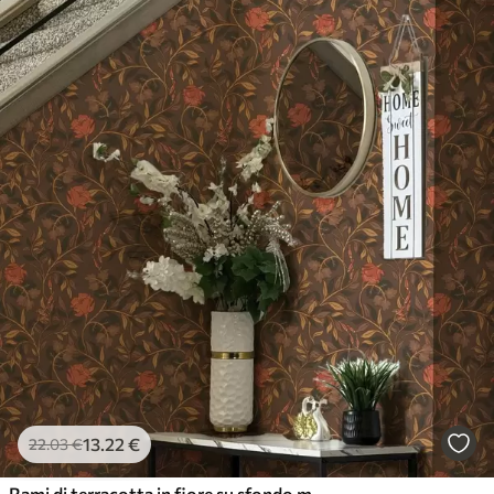
13
.22
€
22
.03
€
Rami di terracotta in fiore su sfondo marrone