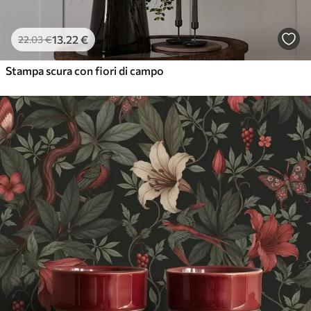
13
.22
€
22
.03
€
Stampa scura con fiori di campo