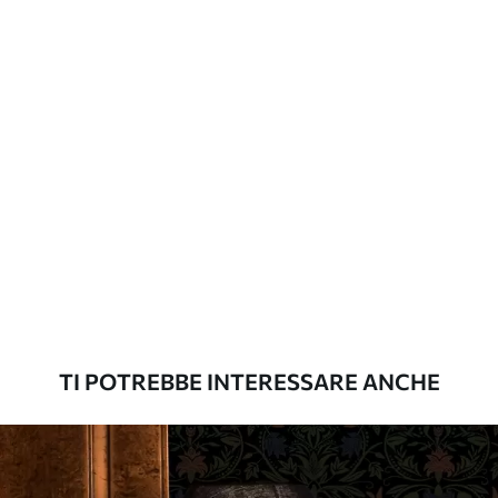
aggiuntive
laccato e/o un adesivo per carta da
parati.
Pulizia
La carta da parati può essere pulita
delicatamente con una spugna morbida.
Le carte da parati con finitura a vernice
possono essere pulite con acqua.
Metodo di
Applicazione senza soluzione di
applicazione
continuità
Materiali disponibili
TI POTREBBE INTERESSARE ANCHE
Standard
45
.00
27
.00
€
/m²
Premium