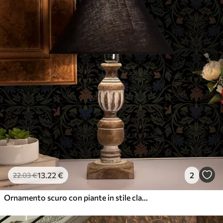
56
.67
34
.00
€
/m²
Vinile Premium
65
.00
39
.00
€
/m²
13
.22
€
2
22
.03
€
Ornamento scuro con piante in stile classico