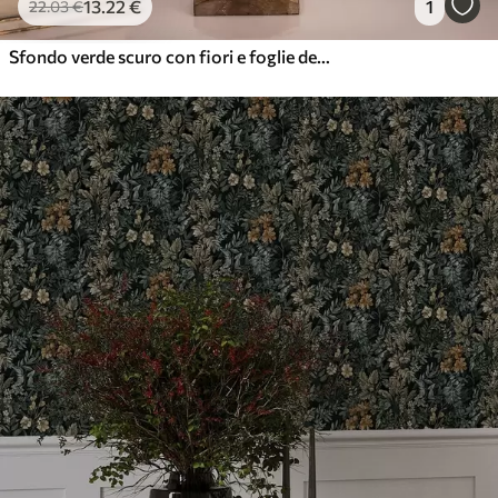
13
.22
€
1
22
.03
€
Sfondo verde scuro con fiori e foglie decorativi