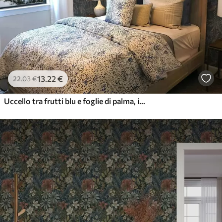
13
.22
€
22
.03
€
Uccello tra frutti blu e foglie di palma, indaco