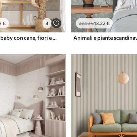
2
€
3
13
.22
€
22
.03
€
Motivo rosa baby con cane, fiori e aria