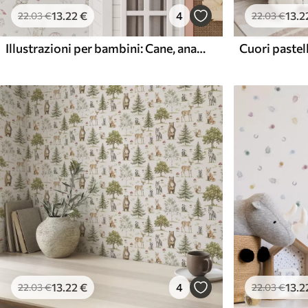
13
.22
€
4
13
.2
22
.03
€
22
.03
€
Illustrazioni per bambini: Cane, anatre, palle, mulino
13
.22
€
4
13
.2
22
.03
€
22
.03
€