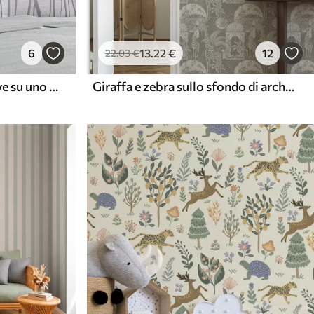
6
13
.22
€
12
22
.03
€
Animali e piante scandinave su uno sfondo color menta
Giraffa e zebra sullo sfondo di architettura e alberi tropicali