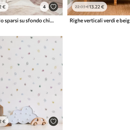
2
€
4
13
.22
€
22
.03
€
Cuori pastello sparsi su sfondo chiaro
Righe verticali verdi e bei
2
€