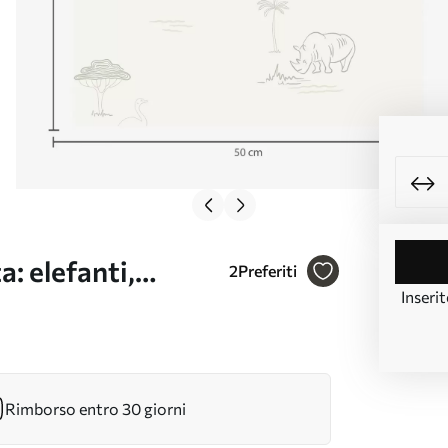
a: elefanti,
2
Preferiti
Inserit
r. a00492
Rimborso entro 30 giorni