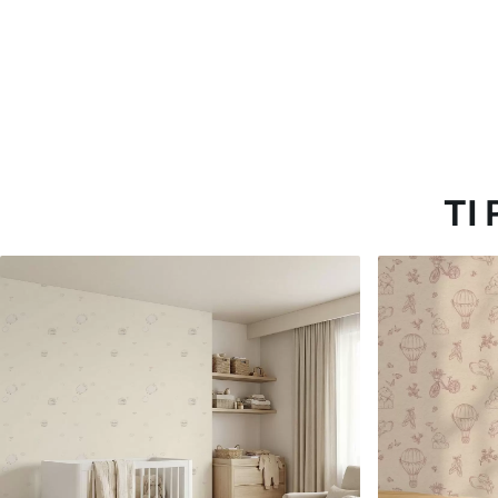
45
.00
56
.67
27
.00
€
/m²
34
.00
€
/m²
TI