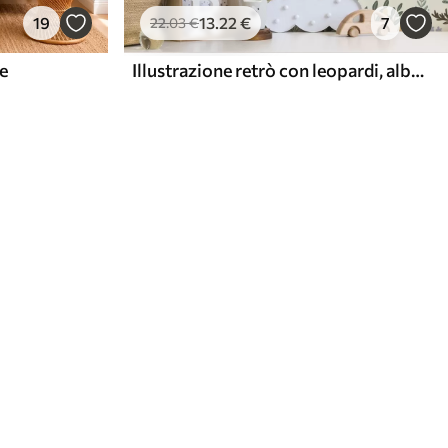
19
13
.22
€
7
22
.03
€
ge
Illustrazione retrò con leopardi, alberi e cervi