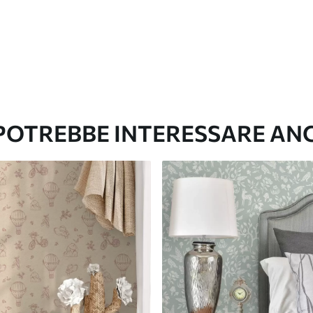
65
.00
39
.00
€
/m²
 POTREBBE INTERESSARE AN