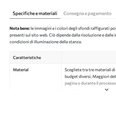
Specifiche e materiali
Consegna e pagamento
Nota bene:
le immagini e i colori degli sfondi raffigurati 
presenti sul sito web. Ciò dipende dalla risoluzione e dall
condizioni di illuminazione della stanza.
Caratteristiche
Material
Scegliete tra tre materiali d
budget diversi. Maggiori det
pagina o durante il processo
Autore
Studio di design Uwalls
Numero di articolo
a00492