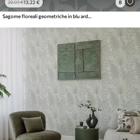
13
.22
€
8
22
.03
€
Sagome floreali geometriche in blu ardesia