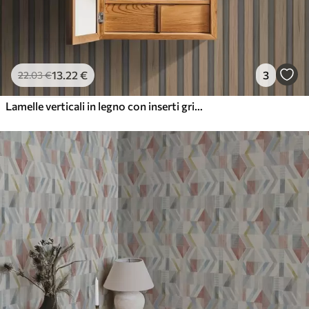
13
.22
€
3
22
.03
€
Lamelle verticali in legno con inserti grigio scuro