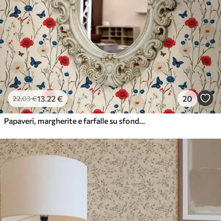
13
.22
€
20
22
.03
€
Papaveri, margherite e farfalle su sfondo bianco