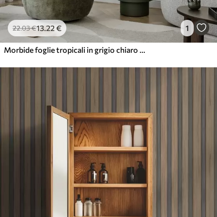
13
.22
€
1
22
.03
€
Morbide foglie tropicali in grigio chiaro su texture di lino