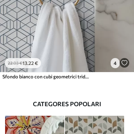
13
.22
€
4
22
.03
€
Sfondo bianco con cubi geometrici tridimensionali blu
CATEGORES POPOLARI