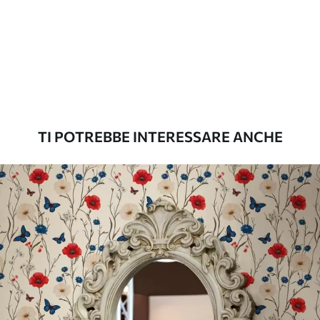
possono essere pulite con acqua.
Metodo di
Applicazione senza soluzione di
applicazione
continuità
Materiali disponibili
TI POTREBBE INTERESSARE ANCHE
Standard
45
.00
27
.00
€
/m²
Premium
56
.67
34
.00
€
/m²
Vinile Premium
65
.00
39
.00
€
/m²