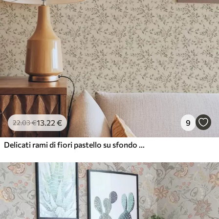
13
.22
€
9
22
.03
€
Delicati rami di fiori pastello su sfondo beige