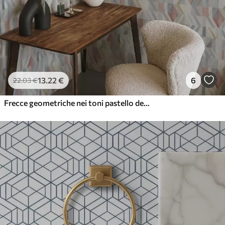
13
.22
€
6
22
.03
€
Frecce geometriche nei toni pastello del rosso e del blu