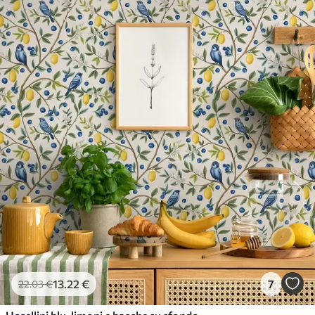
13
.22
€
7
22
.03
€