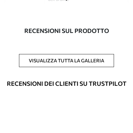
Autore
Studio di design Uwalls
Numero di
a00311
RECENSIONI SUL PRODOTTO
articolo
Finitura
Semi-opaco.
Produzione
L'immagine viene stampata nel formato
VISUALIZZA TUTTA LA GALLERIA
desiderato e tagliata in strisce identiche
con una larghezza massima di 50 cm.
RECENSIONI DEI CLIENTI SU TRUSTPILOT
Opzioni
È possibile aggiungere un rivestimento
aggiuntive
laccato e/o un adesivo per carta da
parati.
Pulizia
La carta da parati può essere pulita
delicatamente con una spugna morbida.
Le carte da parati con finitura a vernice