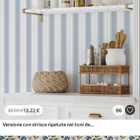
13
.22
€
96
22
.03
€
Versione con strisce ripetute nei toni del grigio-blu