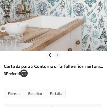
Carta da parati Contorno di farfalle e fiori nei toni
del blu e dell'azzurro Nr. a00311
3
Preferiti
Floreale
Botanico
Farfalla