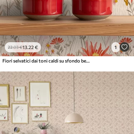
13
.22
€
1
22
.03
€
Fiori selvatici dai toni caldi su sfondo beige