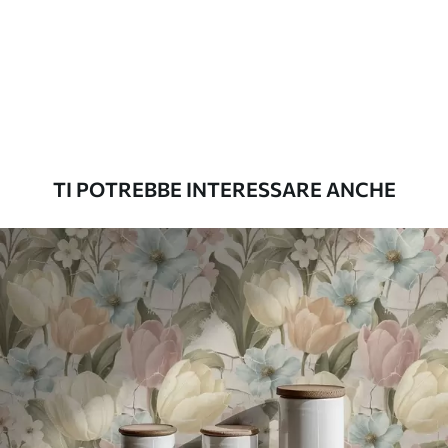
possono essere pulite con acqua.
Metodo di
Applicazione senza soluzione di
applicazione
continuità
Materiali disponibili
TI POTREBBE INTERESSARE ANCHE
Standard
45
.00
27
.00
€
/m²
Premium
56
.67
34
.00
€
/m²
Vinile Premium
65
.00
39
.00
€
/m²