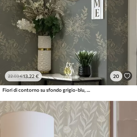
13
.22
€
20
22
.03
€
Fiori di contorno su sfondo grigio-blu, elegante motivo botanico