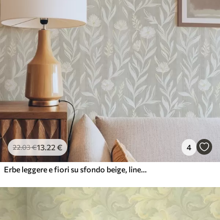
13
.22
€
4
22
.03
€
Erbe leggere e fiori su sfondo beige, linee abbozzate