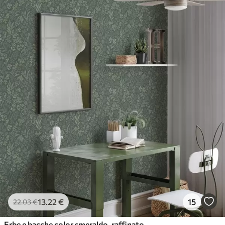
13
.22
€
15
22
.03
€
Erbe e bacche color smeraldo, raffinato motivo botanico