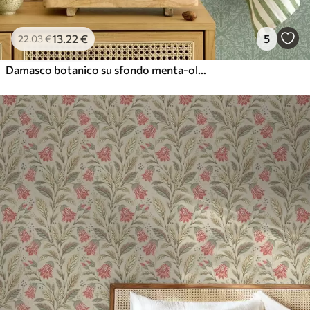
13
.22
€
5
22
.03
€
Damasco botanico su sfondo menta-oliva