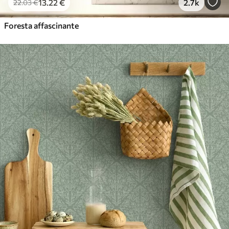
13
.22
€
2.7k
22
.03
€
Foresta affascinante