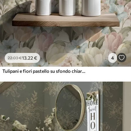
13
.22
€
4
22
.03
€
Tulipani e fiori pastello su sfondo chiaro screpolato