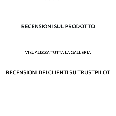
Autore
Studio di design Uwalls
Numero di
a00306
RECENSIONI SUL PRODOTTO
articolo
Finitura
Semi-opaco.
Produzione
L'immagine viene stampata nel formato
VISUALIZZA TUTTA LA GALLERIA
desiderato e tagliata in strisce identiche
con una larghezza massima di 50 cm.
RECENSIONI DEI CLIENTI SU TRUSTPILOT
Opzioni
È possibile aggiungere un rivestimento
aggiuntive
laccato e/o un adesivo per carta da
parati.
Pulizia
La carta da parati può essere pulita
delicatamente con una spugna morbida.
Le carte da parati con finitura a vernice