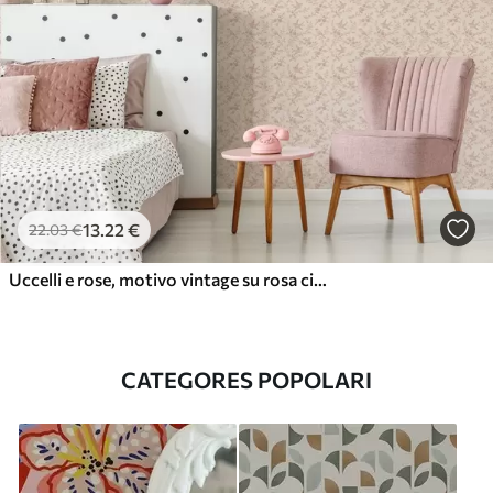
13
.22
€
22
.03
€
Uccelli e rose, motivo vintage su rosa cipria
CATEGORES POPOLARI