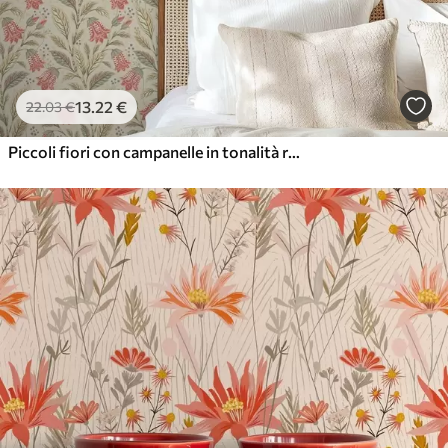
13
.22
€
22
.03
€
Piccoli fiori con campanelle in tonalità rosa-verde