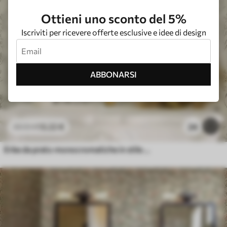
Ottieni uno sconto del 5%
Iscriviti per ricevere offerte esclusive e idee di design
ABBONARSI
13
.22
€
24
22
.03
€
Erbe da prato monocromatiche in stile vintage