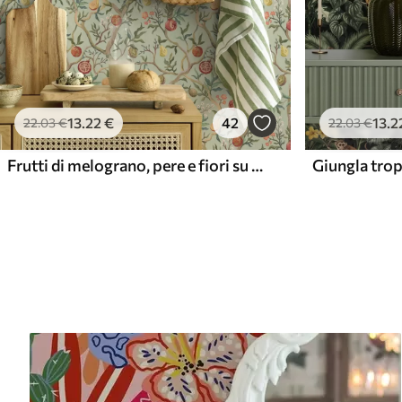
13
.22
€
42
13
.2
22
.03
€
22
.03
€
Frutti di melograno, pere e fiori su uno sfondo verde chiaro