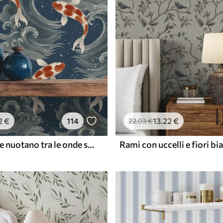
2
€
114
13
.22
€
22
.03
€
Carpe koi che nuotano tra le onde spettacolari dell'oceano