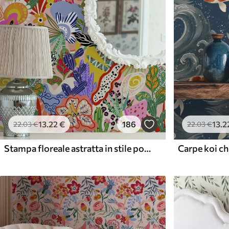
13
.22
€
186
13
.2
22
.03
€
22
.03
€
Stampa floreale astratta in stile pop art