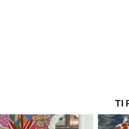
Metodo di applicazione
Applicazione senza soluzion
Materiali disponibili
Standard
Premium
45
.00
56
.67
27
.00
€
/m²
34
.00
€
/m²
TI