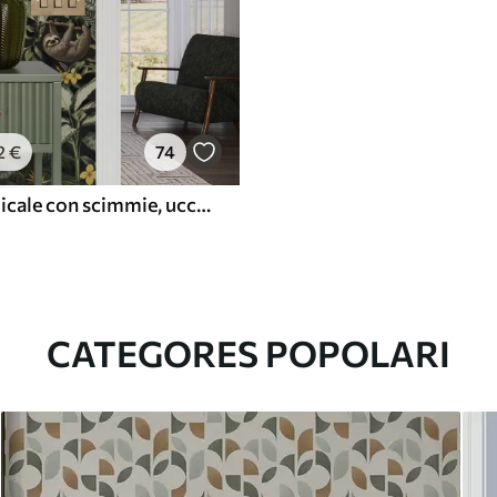
2
€
74
Giungla tropicale con scimmie, uccelli e fitto fogliame
CATEGORES POPOLARI