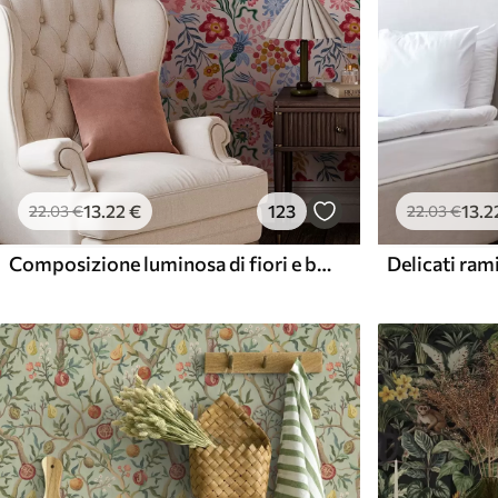
13
.22
€
123
13
.2
22
.03
€
22
.03
€
Composizione luminosa di fiori e bacche con pappagalli
Delicati rami