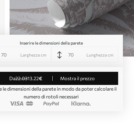
Inserire le dimensioni della parete
Larghezza cm
Lunghezza cm
da
22
.03
13
.22
€
Mostra il prezzo
e le dimensioni della parete in modo da poter calcolare il
numero di rotoli necessari