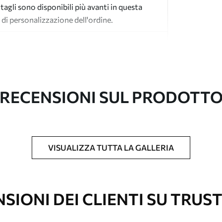
tagli sono disponibili più avanti in questa
 di personalizzazione dell'ordine.
RECENSIONI SUL PRODOTT
l formato desiderato e tagliata in strisce
 massima di 50 cm.
VISUALIZZA TUTTA LA GALLERIA
vestimento laccato e/o un adesivo per carta da
re pulita delicatamente con una spugna
SIONI DEI CLIENTI SU TRUS
con finitura a vernice possono essere pulite