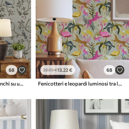
68
13
.22
€
68
22
.03
€
Rami con uccelli e fiori bianchi su uno sfondo delicato
Fenicotteri e leopardi luminosi tra le piante tropicali