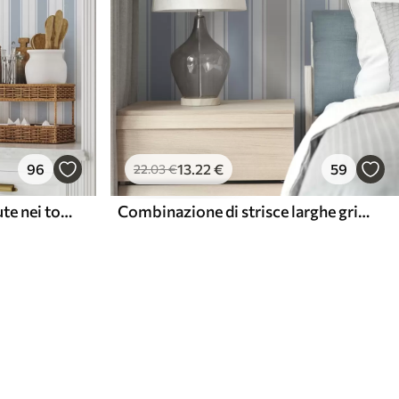
96
13
.22
€
59
22
.03
€
Versione con strisce ripetute nei toni del grigio-blu
Combinazione di strisce larghe grigie e blu