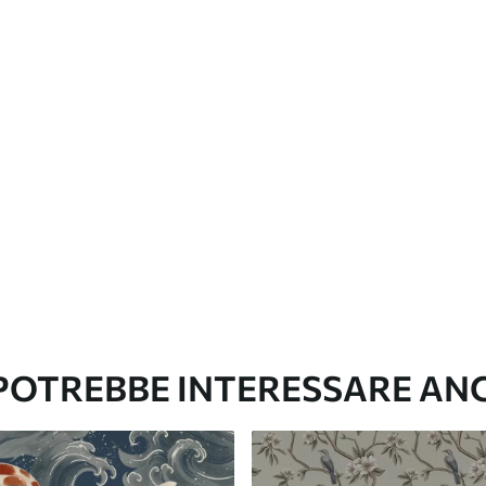
e di continuità
Vinile Premium
65
.00
39
.00
€
/m²
 POTREBBE INTERESSARE AN