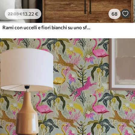
13
.22
€
68
22
.03
€
Rami con uccelli e fiori bianchi su uno sfondo delicato