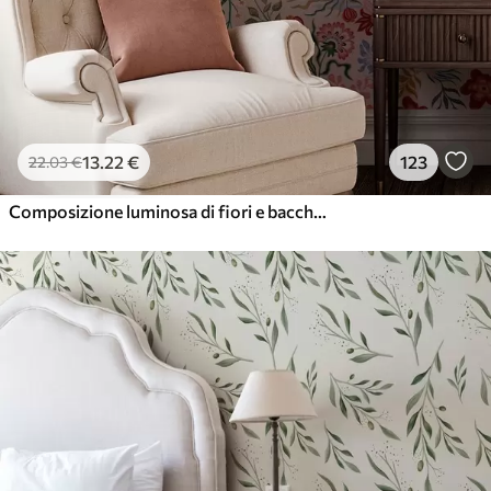
13
.22
€
123
22
.03
€
Composizione luminosa di fiori e bacche con pappagalli