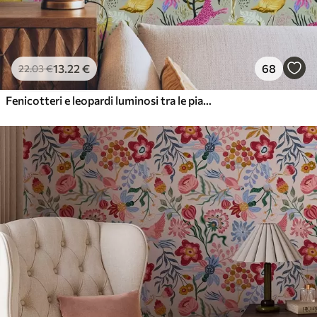
13
.22
€
68
22
.03
€
Fenicotteri e leopardi luminosi tra le piante tropicali