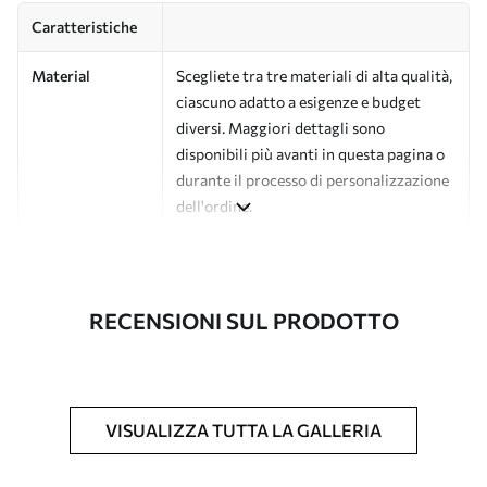
Caratteristiche
Material
Scegliete tra tre materiali di alta qualità,
ciascuno adatto a esigenze e budget
diversi. Maggiori dettagli sono
disponibili più avanti in questa pagina o
durante il processo di personalizzazione
dell'ordine.
Autore
Studio di design Uwalls
Numero di
a00072v1
RECENSIONI SUL PRODOTTO
articolo
Finitura
Semi-opaco.
Produzione
L'immagine viene stampata nel formato
VISUALIZZA TUTTA LA GALLERIA
desiderato e tagliata in strisce identiche
con una larghezza massima di 50 cm.