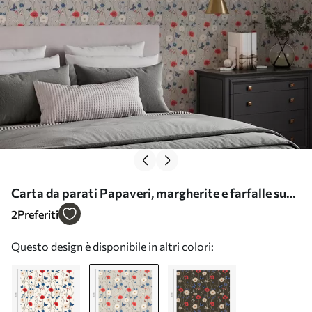
Carta da parati Papaveri, margherite e farfalle su
sfondo grigio chiaro Nr. a00072v1
2
Preferiti
Questo design è disponibile in altri colori: