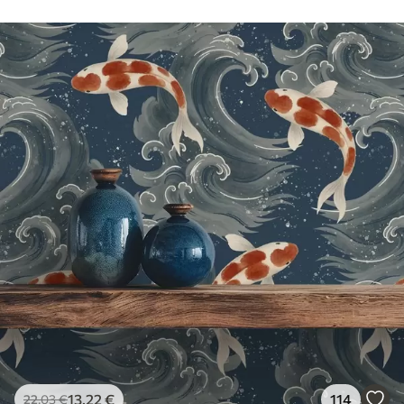
13
.22
€
114
22
.03
€