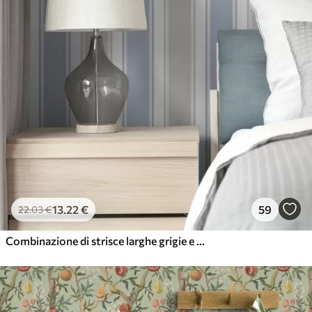
13
.22
€
59
22
.03
€
Combinazione di strisce larghe grigie e blu