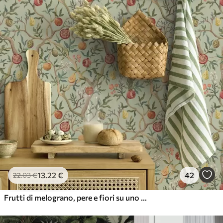
13
.22
€
42
22
.03
€
Frutti di melograno, pere e fiori su uno sfondo verde chiaro