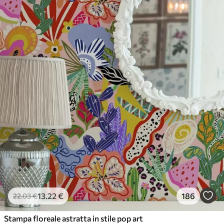
Premium
56
.67
34
.00
€
/m²
Vinile Premium
65
.00
39
.00
€
/m²
13
.22
€
186
22
.03
€
Stampa floreale astratta in stile pop art