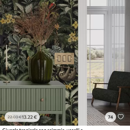
13
.22
€
74
22
.03
€
Giungla tropicale con scimmie, uccelli e fitto fogliame