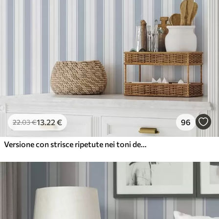
13
.22
€
96
22
.03
€
Versione con strisce ripetute nei toni del grigio-blu