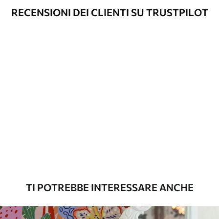
RECENSIONI DEI CLIENTI SU TRUSTPILOT
Opzioni
È possibile aggiungere un rivestimento
aggiuntive
laccato e/o un adesivo per carta da
parati.
Pulizia
La carta da parati può essere pulita
delicatamente con una spugna morbida.
Le carte da parati con finitura a vernice
possono essere pulite con acqua.
Metodo di
Applicazione senza soluzione di
applicazione
continuità
Materiali disponibili
TI POTREBBE INTERESSARE ANCHE
Standard
45
.00
27
.00
€
/m²