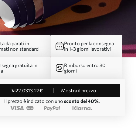
ta da parati in
Pronto per la consegna
mati non standard
in 1-3 giorni lavorativi
segna gratuita in
Rimborso entro 30
ia
giorni
da
22
.03
13
.22
€
Mostra il prezzo
Il prezzo è indicato con uno
sconto del 40%
.