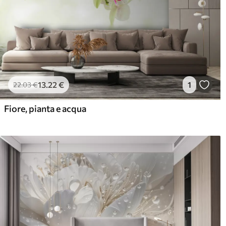
13
.22
€
1
22
.03
€
Fiore, pianta e acqua