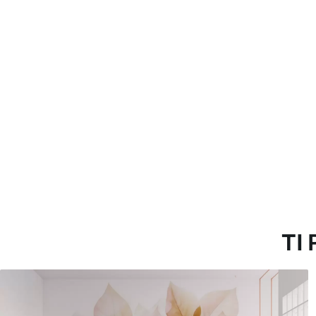
morbida. Le carte da parati 
con acqua.
Metodo di applicazione
Applicazione senza soluzion
Materiali disponibili
Standard
Pr
45
.00
56
.
27
.00
€
/m²
Vinile Premium
Pee
65
.00
81
.
39
.00
€
/m²
TI