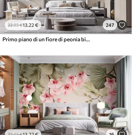
13
.22
€
247
22
.03
€
Primo piano di un fiore di peonia bianco con petali delicati e gocce d'acqua
13
.22
€
16
22
.03
€