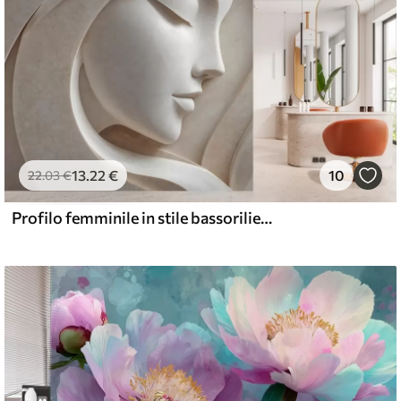
13
.22
€
10
22
.03
€
Profilo femminile in stile bassorilievo