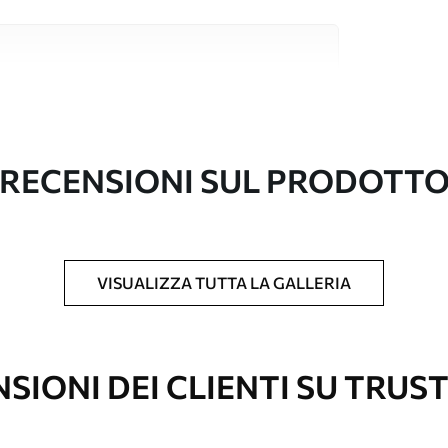
i alta qualità, ciascuno adatto a stanze e
ormazioni sono disponibili di seguito o
nalizzazione.
RECENSIONI SUL PRODOTT
VISUALIZZA TUTTA LA GALLERIA
l formato desiderato e tagliata in strisce
 massima di 50 cm.
vestimento laccato e/o un adesivo per carta da
SIONI DEI CLIENTI SU TRUS
re pulita delicatamente con una spugna