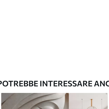
con finitura a vernice possono essere pulite
e di continuità
emium
67
34
.00
€
/m²
l and Stick
67
49
.00
€
/m²
 POTREBBE INTERESSARE AN