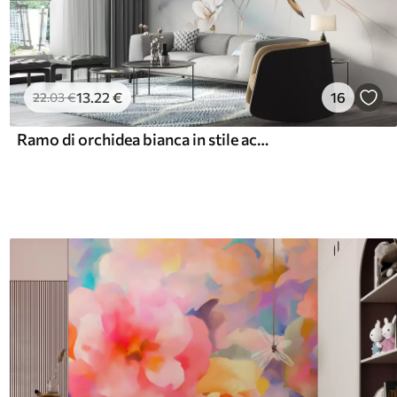
13
.22
€
16
22
.03
€
Ramo di orchidea bianca in stile acquerello