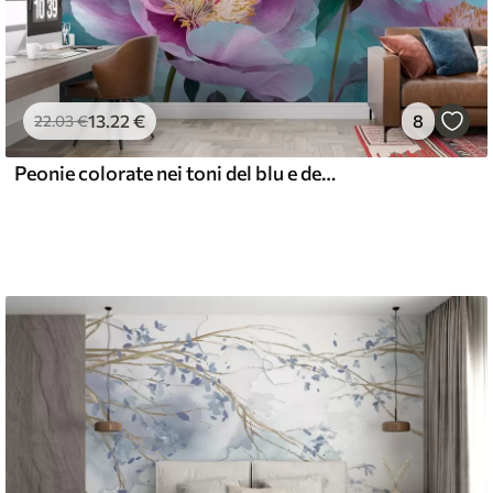
13
.22
€
8
22
.03
€
Peonie colorate nei toni del blu e del viola