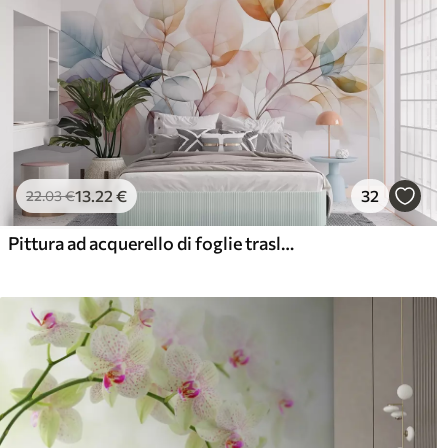
13
.22
€
32
22
.03
€
Pittura ad acquerello di foglie traslucide in colori pastello, con sfumature di rosa, bianco, viola e blu