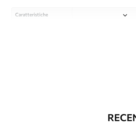
Caratteristiche
Material
Scegliete tra tre materiali d
budget diversi. Maggiori inf
durante il processo di perso
Autore
UWALLS
Numero di articolo
w09855
Produzione
L'immagine viene stampata ne
identiche con una larghezza
Inoltre
È possibile aggiungere un ri
RECEN
parati.
Pulizia
La carta da parati può esse