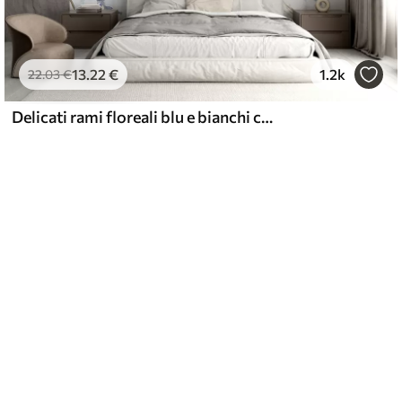
13
.22
€
1.2k
22
.03
€
Delicati rami floreali blu e bianchi con sfondo acquerello morbido e sfocato