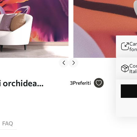
Car
for
Con
Ital
i orchidea
3
Preferiti
le forme dinamiche
FAQ