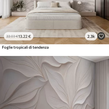
13
.22
€
2.3k
22
.03
€
Foglie tropicali di tendenza