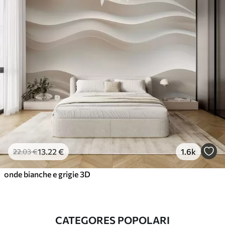
13
.22
€
1.6k
22
.03
€
onde bianche e grigie 3D
CATEGORES POPOLARI