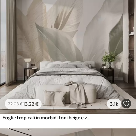
13
.22
€
3.1k
22
.03
€
Foglie tropicali in morbidi toni beige e verdi, con un effetto acquerello e delicate transizioni di colore