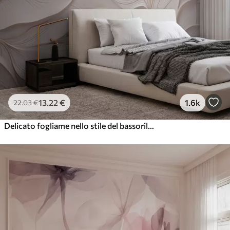
13
.22
€
1.6k
22
.03
€
Delicato fogliame nello stile del bassorilievo