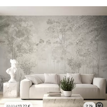
13
.22
€
2.7k
22
.03
€