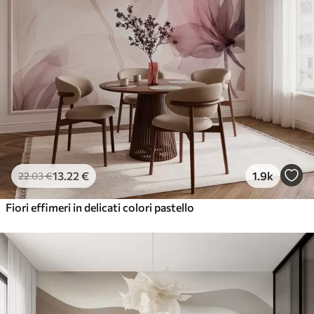
13
.22
€
1.9k
22
.03
€
Fiori effimeri in delicati colori pastello