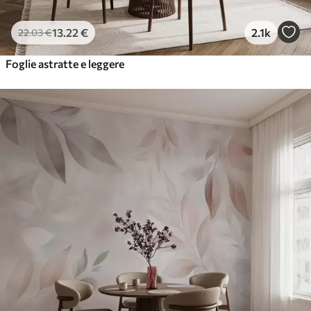
13
.22
€
2.1k
22
.03
€
Foglie astratte e leggere