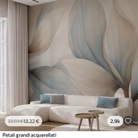
13
.22
€
2.9k
22
.03
€
Petali grandi acquerellati