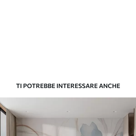
applicazione
continuità
Materiali disponibili
Standard
45
.00
27
.00
€
/m²
Premium
56
.67
34
.00
€
/m²
TI POTREBBE INTERESSARE ANCHE
Vinile Premium
65
.00
39
.00
€
/m²
Peel and Stick
81
.67
49
.00
€
/m²