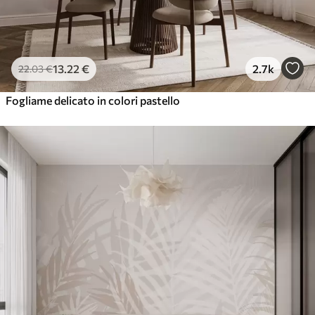
13
.22
€
2.7k
22
.03
€
Fogliame delicato in colori pastello