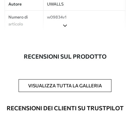
Autore
UWALLS
Numero di
w09834v1
articolo
Produzione
L'immagine viene stampata nel formato
desiderato e tagliata in strisce identiche
con una larghezza massima di 50 cm.
RECENSIONI SUL PRODOTTO
Inoltre
È possibile aggiungere un rivestimento
laccato e/o un adesivo per carta da
parati.
VISUALIZZA TUTTA LA GALLERIA
Pulizia
La carta da parati può essere pulita
delicatamente con una spugna morbida.
Le carte da parati con finitura a vernice
RECENSIONI DEI CLIENTI SU TRUSTPILOT
possono essere pulite con acqua.
Metodo di
Applicazione senza soluzione di