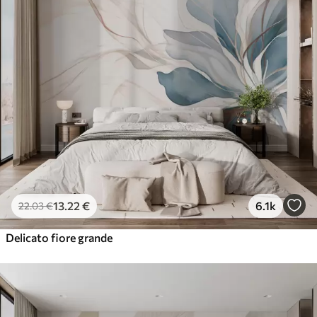
13
.22
€
6.1k
22
.03
€
Delicato fiore grande