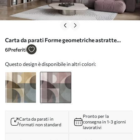
Carta da parati Forme geometriche astratte
composte da cerchi e linee, tonalità tenui,
6
Preferiti
composizione ricca di texture e stratificata nr.
Questo design è disponibile in altri colori:
w09834v1
Pronto per la
Carta da parati in
consegna in 1-3 giorni
formati non standard
lavorativi