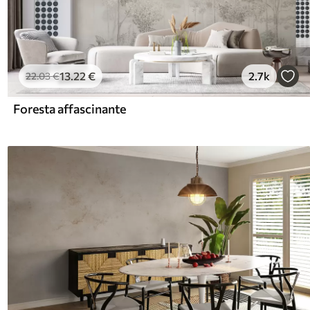
13
.22
€
2.7k
22
.03
€
Foresta affascinante