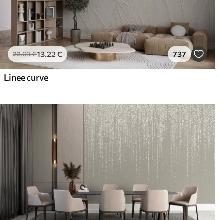
13
.22
€
737
22
.03
€
Linee curve