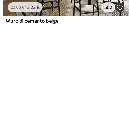
13
.22
€
582
22
.03
€
Muro di cemento beige