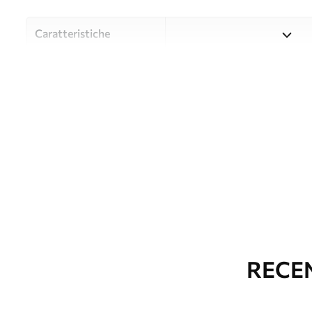
Caratteristiche
Material
Scegliete tra tre materiali d
budget diversi. Maggiori inf
durante il processo di perso
Autore
UWALLS
Numero di articolo
w09713
Produzione
L'immagine viene stampata ne
identiche con una larghezza
Inoltre
È possibile aggiungere un ri
RECEN
parati.
Pulizia
La carta da parati può esse