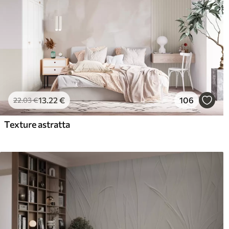
13
.22
€
106
22
.03
€
Texture astratta