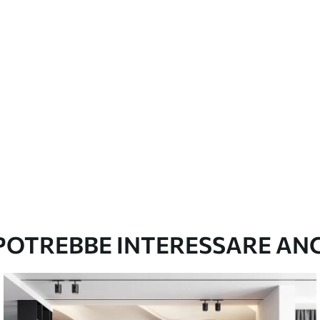
con finitura a vernice possono essere pulite
e di continuità
emium
67
34
.00
€
/m²
l and Stick
67
49
.00
€
/m²
 POTREBBE INTERESSARE AN