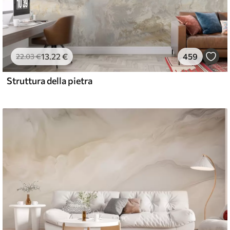
13
.22
€
459
22
.03
€
Struttura della pietra