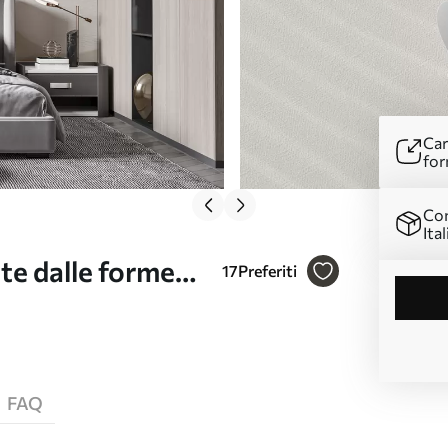
Car
for
Con
Ital
te dalle forme
17
Preferiti
eige, in stile
FAQ