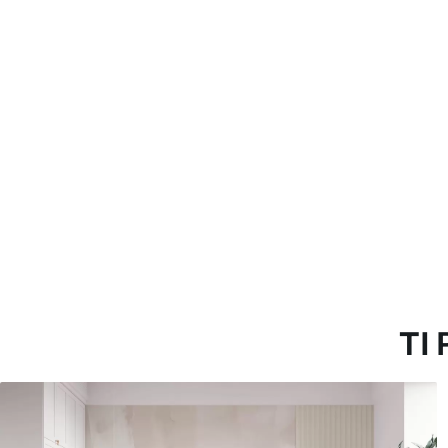
morbida. Le carte da parati 
con acqua.
Metodo di applicazione
Applicazione senza soluzion
Materiali disponibili
Standard
Pr
45
.00
56
.
27
.00
€
/m²
Vinile Premium
Pee
65
.00
81
.
39
.00
€
/m²
TI