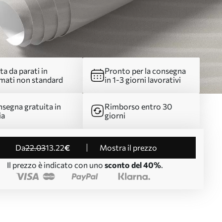
ta da parati in
Pronto per la consegna
mati non standard
in 1-3 giorni lavorativi
segna gratuita in
Rimborso entro 30
ia
giorni
da
22
.03
13
.22
€
Mostra il prezzo
Il prezzo è indicato con uno
sconto del 40%
.