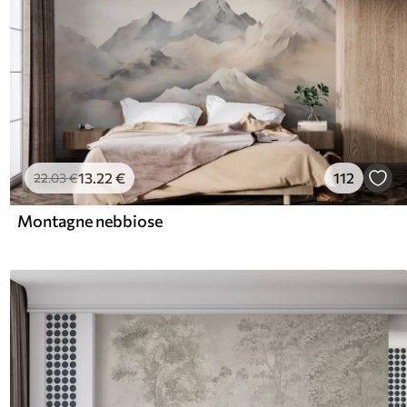
13
.22
€
112
22
.03
€
Montagne nebbiose