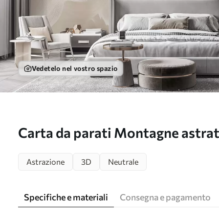
Vedetelo nel vostro spazio
Carta da parati Montagne astrat
ondulate in una palette di colori b
Astrazione
3D
Neutrale
minimalista nr. w09713
Specifiche e materiali
Consegna e pagamento