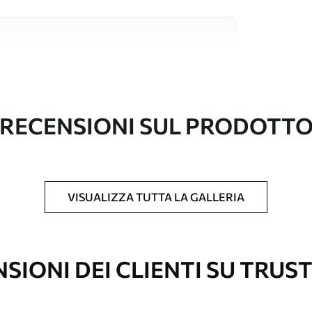
i alta qualità, ciascuno adatto a stanze e
ormazioni sono disponibili di seguito o
nalizzazione.
RECENSIONI SUL PRODOTT
VISUALIZZA TUTTA LA GALLERIA
l formato desiderato e tagliata in strisce
 massima di 50 cm.
vestimento laccato e/o un adesivo per carta da
SIONI DEI CLIENTI SU TRUS
re pulita delicatamente con una spugna