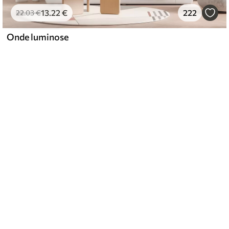
13
.22
€
222
22
.03
€
Onde luminose