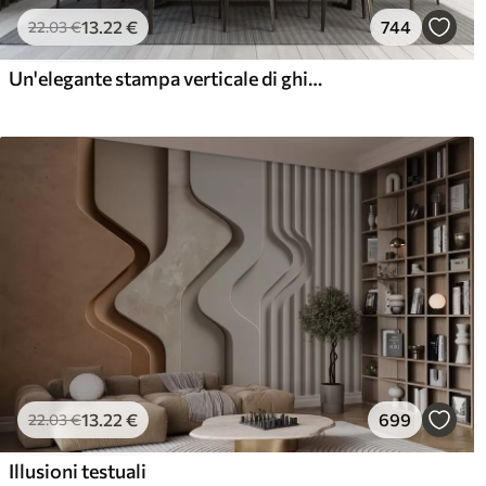
13
.22
€
744
22
.03
€
Un'elegante stampa verticale di ghirlande punteggiate su uno sfondo beige, che crea un senso di profondità e movimento
13
.22
€
699
22
.03
€
Illusioni testuali