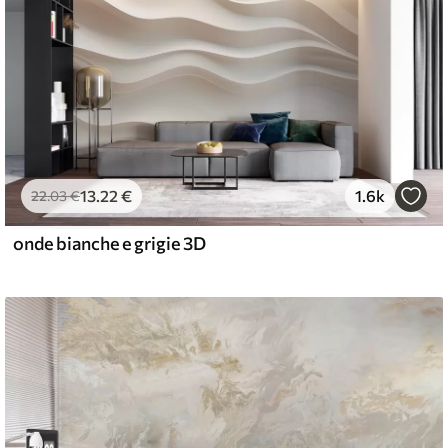
13
.22
€
1.6k
22
.03
€
onde bianche e grigie 3D