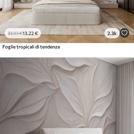
13
.22
€
2.3k
22
.03
€
Foglie tropicali di tendenza