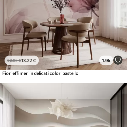
13
.22
€
1.9k
22
.03
€
Fiori effimeri in delicati colori pastello