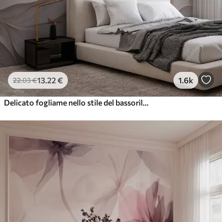
13
.22
€
1.6k
22
.03
€
Delicato fogliame nello stile del bassorilievo