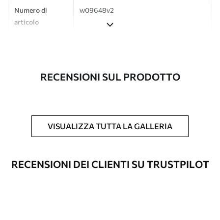
Numero di
w09648v2
articolo
Produzione
L'immagine viene stampata nel formato
desiderato e tagliata in strisce identiche
con una larghezza massima di 50 cm.
RECENSIONI SUL PRODOTTO
Inoltre
È possibile aggiungere un rivestimento
laccato e/o un adesivo per carta da
parati.
VISUALIZZA TUTTA LA GALLERIA
Pulizia
La carta da parati può essere pulita
delicatamente con una spugna morbida.
Le carte da parati con finitura a vernice
RECENSIONI DEI CLIENTI SU TRUSTPILOT
possono essere pulite con acqua.
Metodo di
Applicazione senza soluzione di
applicazione
continuità