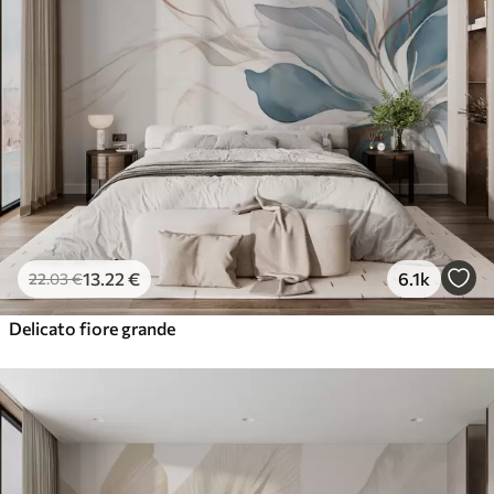
13
.22
€
6.1k
22
.03
€
Delicato fiore grande