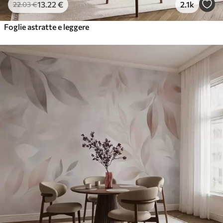
13
.22
€
2.1k
22
.03
€
Foglie astratte e leggere