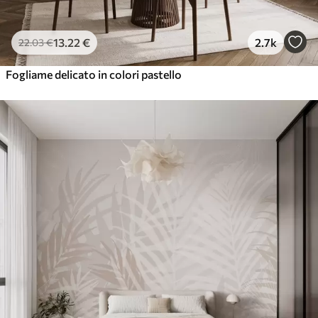
13
.22
€
2.7k
22
.03
€
Fogliame delicato in colori pastello