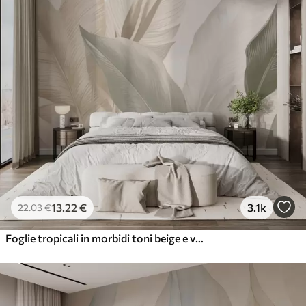
13
.22
€
3.1k
22
.03
€
Foglie tropicali in morbidi toni beige e verdi, con un effetto acquerello e delicate transizioni di colore