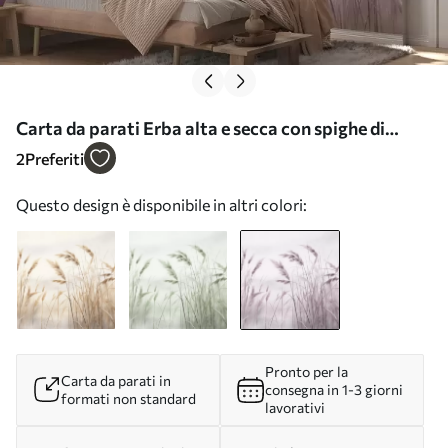
Carta da parati Erba alta e secca con spighe di
grano nel campo su uno sfondo morbido e chiaro nr.
2
Preferiti
w09648v2
Questo design è disponibile in altri colori:
Pronto per la
Carta da parati in
consegna in 1-3 giorni
formati non standard
lavorativi