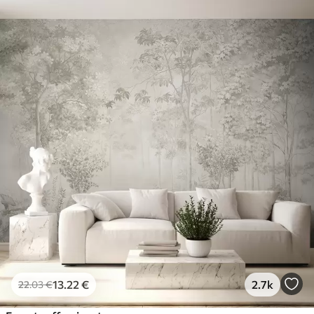
13
.22
€
2.7k
22
.03
€