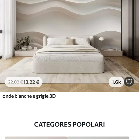
13
.22
€
1.6k
22
.03
€
onde bianche e grigie 3D
CATEGORES POPOLARI