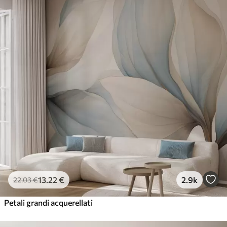
13
.22
€
2.9k
22
.03
€
Petali grandi acquerellati