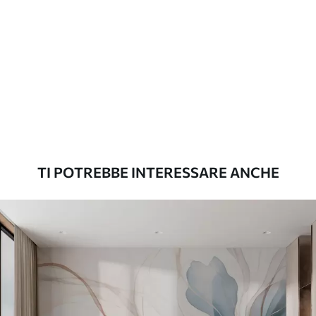
Materiali disponibili
Standard
45
.00
27
.00
€
/m²
Premium
56
.67
34
.00
€
/m²
TI POTREBBE INTERESSARE ANCHE
Vinile Premium
65
.00
39
.00
€
/m²
Peel and Stick
81
.67
49
.00
€
/m²