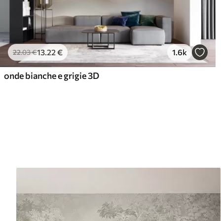
13
.22
€
1.6k
22
.03
€
onde bianche e grigie 3D