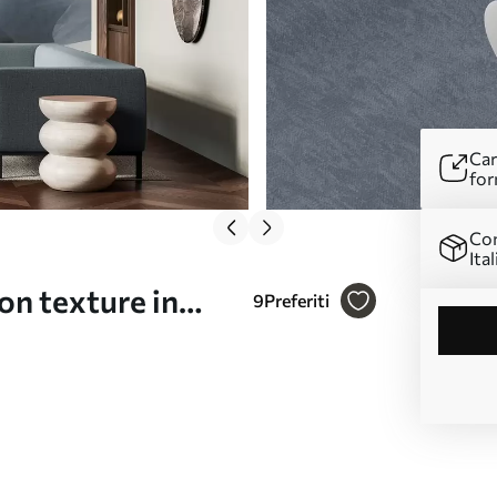
Car
for
Con
Ital
on texture in
9
Preferiti
di morbidi e strati