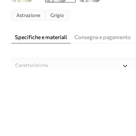
Astrazione
Grigio
Specifiche e materiali
Consegna e pagamento
Caratteristiche
Material
Scegliete tra tre materiali d
budget diversi. Maggiori inf
durante il processo di perso
Autore
UWALLS
Numero di articolo
w09642v1