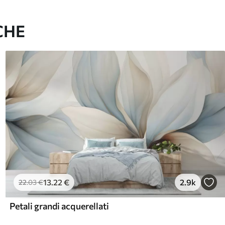
CHE
13
.22
€
2.9k
22
.03
€
Petali grandi acquerellati