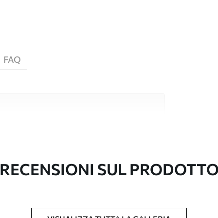
FAQ
i alta qualità, ciascuno adatto a stanze e
ormazioni sono disponibili di seguito o
nalizzazione.
RECENSIONI SUL PRODOTT