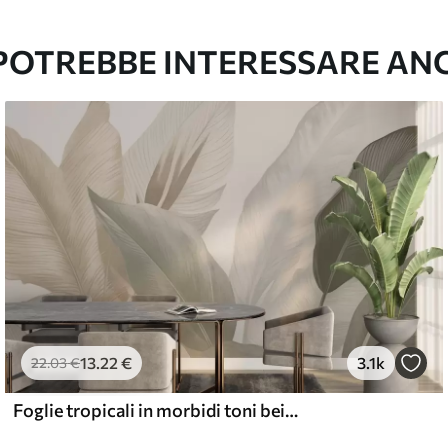
l and Stick
67
49
.00
€
/m²
 POTREBBE INTERESSARE AN
13
.22
€
3.1k
22
.03
€
Foglie tropicali in morbidi toni beige e verdi, con un effetto acquerello e delicate transizioni di colore