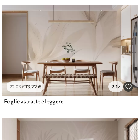
13
.22
€
2.1k
22
.03
€
Foglie astratte e leggere