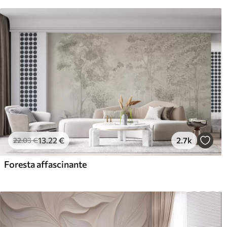
13
.22
€
2.7k
22
.03
€
Foresta affascinante