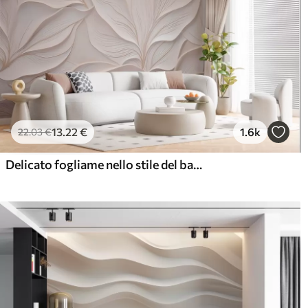
13
.22
€
1.6k
22
.03
€
Delicato fogliame nello stile del bassorilievo