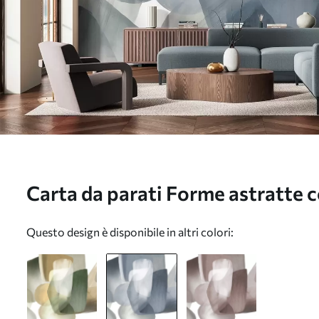
Carta da parati Forme astratte c
colori tenui blu e grigio, con bor
Questo design è disponibile in altri colori:
sovrapposti nr. w09642v1