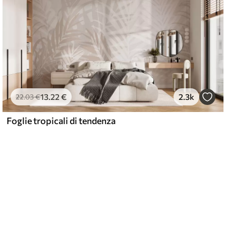
13
.22
€
2.3k
22
.03
€
Foglie tropicali di tendenza