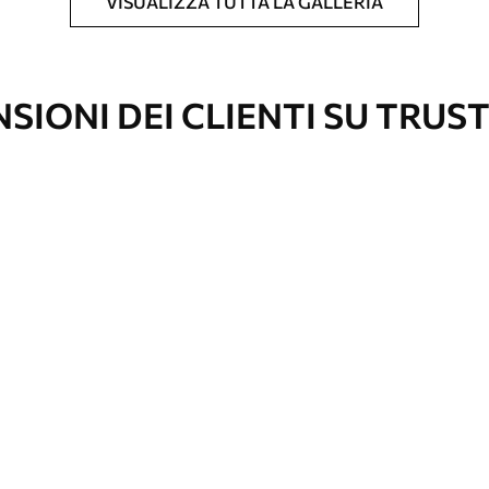
VISUALIZZA TUTTA LA GALLERIA
l formato desiderato e tagliata in strisce
 massima di 50 cm.
vestimento laccato e/o un adesivo per carta da
SIONI DEI CLIENTI SU TRUS
re pulita delicatamente con una spugna
con finitura a vernice possono essere pulite
e di continuità
emium
67
34
.00
€
/m²