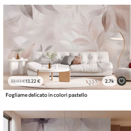
13
.22
€
2.7k
22
.03
€
Fogliame delicato in colori pastello