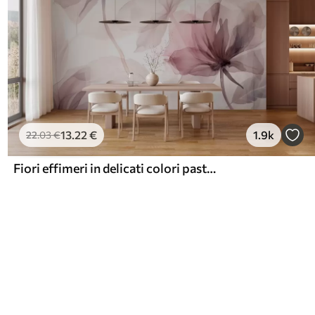
13
.22
€
1.9k
22
.03
€
Fiori effimeri in delicati colori pastello