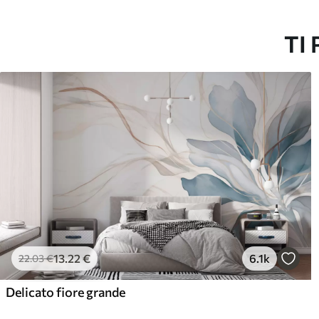
Vinile Premium
Pee
65
.00
81
.
39
.00
€
/m²
TI
13
.22
€
6.1k
22
.03
€
Delicato fiore grande