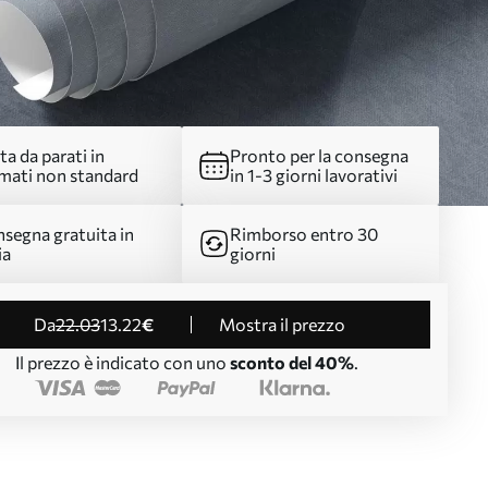
ta da parati in
Pronto per la consegna
mati non standard
in 1-3 giorni lavorativi
segna gratuita in
Rimborso entro 30
ia
giorni
da
22
.03
13
.22
€
Mostra il prezzo
Il prezzo è indicato con uno
sconto del 40%
.