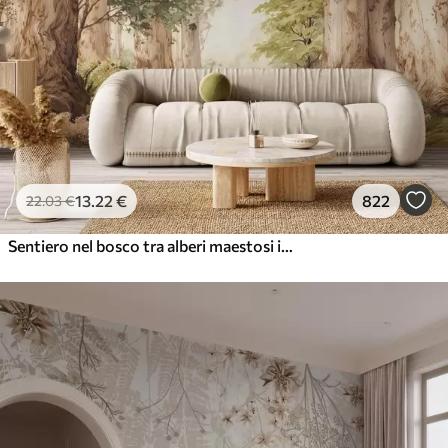
13
.22
€
822
22
.03
€
Sentiero nel bosco tra alberi maestosi in stile acquerello