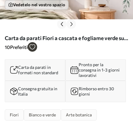
Vedetelo nel vostro spazio
Carta da parati Fiori a cascata e fogliame verde su
uno sfondo chiaro nr. w05736
10
Preferiti
Pronto per la
Carta da parati in
consegna in 1-3 giorni
formati non standard
lavorativi
Consegna gratuita in
Rimborso entro 30
Italia
giorni
Fiori
Bianco e verde
Arte botanica