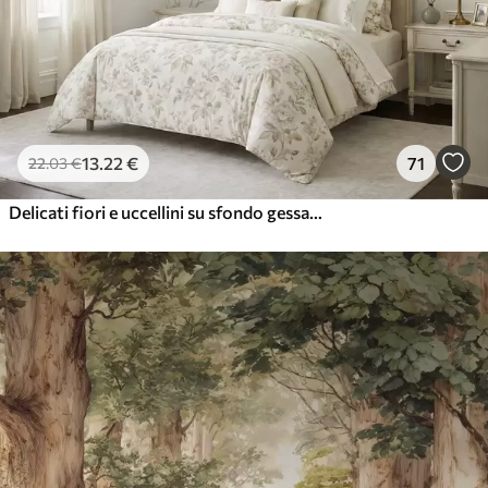
13
.22
€
71
22
.03
€
Delicati fiori e uccellini su sfondo gessato