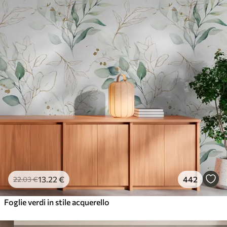
13
.22
€
442
22
.03
€
Foglie verdi in stile acquerello