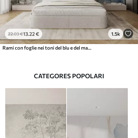
13
.22
€
1.5k
22
.03
€
Rami con foglie nei toni del blu e del marrone, sfondo chiaro, morbido e delicato, stile acquerello
CATEGORES POPOLARI