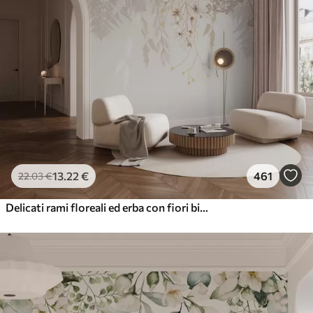
13
.22
€
461
22
.03
€
Delicati rami floreali ed erba con fiori bianchi, grigi e beige che scendono a cascata su uno sfondo chiaro