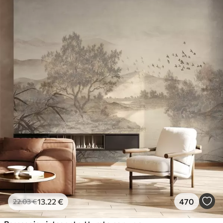
13
.22
€
470
22
.03
€