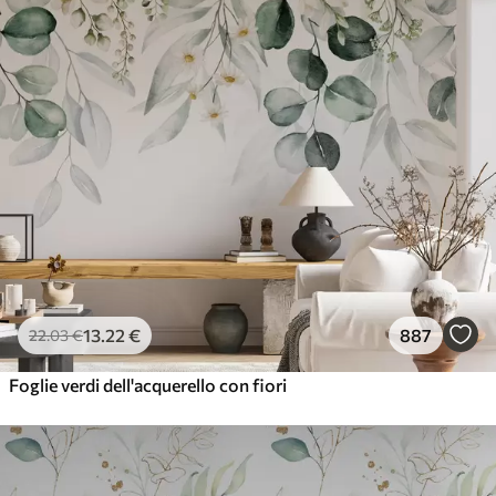
13
.22
€
887
22
.03
€
Foglie verdi dell'acquerello con fiori