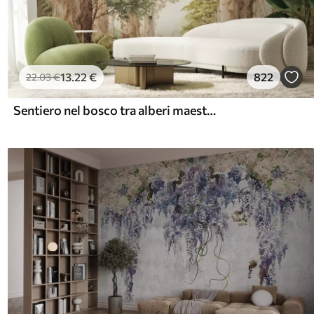
13
.22
€
822
22
.03
€
Sentiero nel bosco tra alberi maestosi in stile acquerello