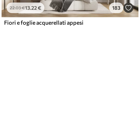
13
.22
€
183
22
.03
€
Fiori e foglie acquerellati appesi