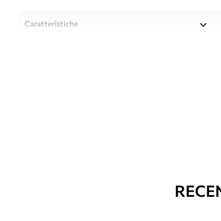
Caratteristiche
Material
Scegliete tra tre materiali d
budget diversi. Maggiori inf
durante il processo di perso
Autore
UWALLS
Numero di articolo
w05661
Produzione
L'immagine viene stampata ne
identiche con una larghezza
Inoltre
È possibile aggiungere un ri
RECEN
parati.
Pulizia
La carta da parati può esse