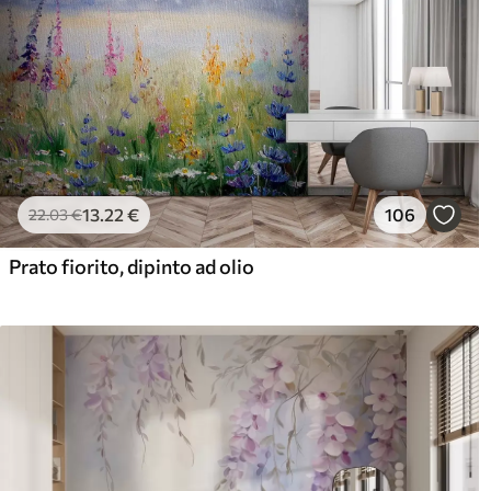
13
.22
€
106
22
.03
€
Prato fiorito, dipinto ad olio