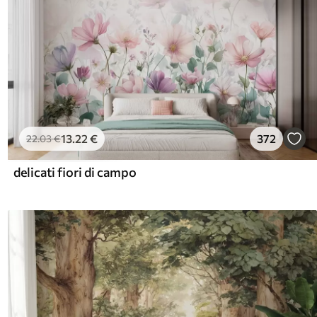
13
.22
€
372
22
.03
€
delicati fiori di campo