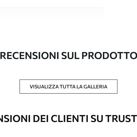
i alta qualità, ciascuno adatto a stanze e
ormazioni sono disponibili di seguito o
nalizzazione.
RECENSIONI SUL PRODOTT
VISUALIZZA TUTTA LA GALLERIA
l formato desiderato e tagliata in strisce
 massima di 50 cm.
vestimento laccato e/o un adesivo per carta da
SIONI DEI CLIENTI SU TRUS
re pulita delicatamente con una spugna