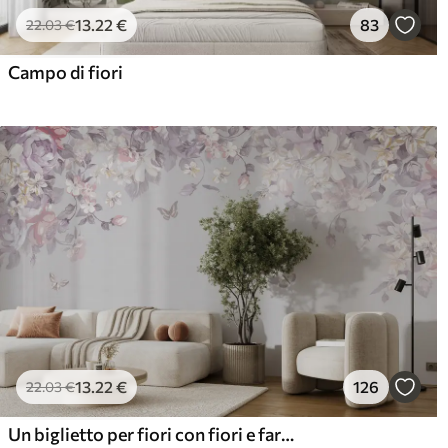
13
.22
€
83
22
.03
€
Campo di fiori
13
.22
€
126
22
.03
€
Un biglietto per fiori con fiori e farfalle