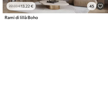
13
.22
€
45
22
.03
€
Rami di lillà Boho