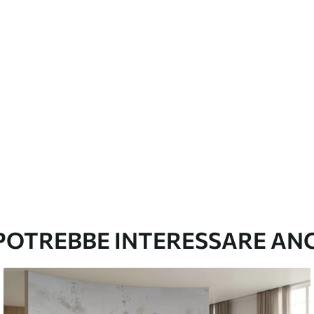
con finitura a vernice possono essere pulite
e di continuità
emium
67
34
.00
€
/m²
l and Stick
67
49
.00
€
/m²
 POTREBBE INTERESSARE AN