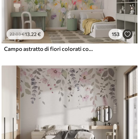
13
.22
€
153
22
.03
€
Campo astratto di fiori colorati con steli lunghi e foglie verdi, texture, colori pastello, colori chiari