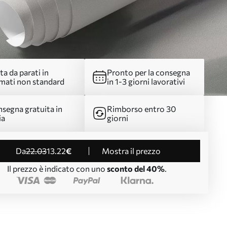
ta da parati in
Pronto per la consegna
mati non standard
in 1-3 giorni lavorativi
segna gratuita in
Rimborso entro 30
ia
giorni
da
22
.03
13
.22
€
Mostra il prezzo
Il prezzo è indicato con uno
sconto del 40%
.