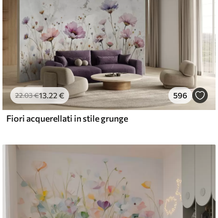
13
.22
€
596
22
.03
€
Fiori acquerellati in stile grunge