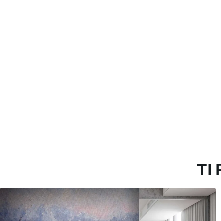
morbida. Le carte da parati 
con acqua.
Metodo di applicazione
Applicazione senza soluzion
Materiali disponibili
Standard
Pr
45
.00
56
.
27
.00
€
/m²
Vinile Premium
Pee
65
.00
81
.
39
.00
€
/m²
TI