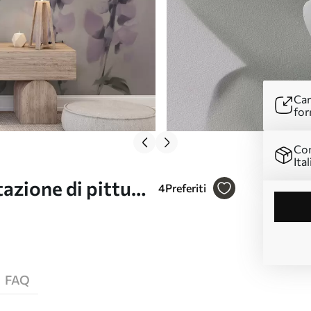
Car
for
Con
Ital
tazione di pittura
4
Preferiti
FAQ