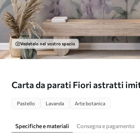
Vedetelo nel vostro spazio
Carta da parati Fiori astratti imi
nr. w05661
Pastello
Lavanda
Arte botanica
Specifiche e materiali
Consegna e pagamento