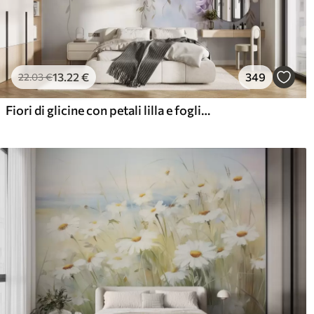
13
.22
€
349
22
.03
€
Fiori di glicine con petali lilla e foglie verdi che pendono dai rami, colori pastello tenui, sfondo color pastello