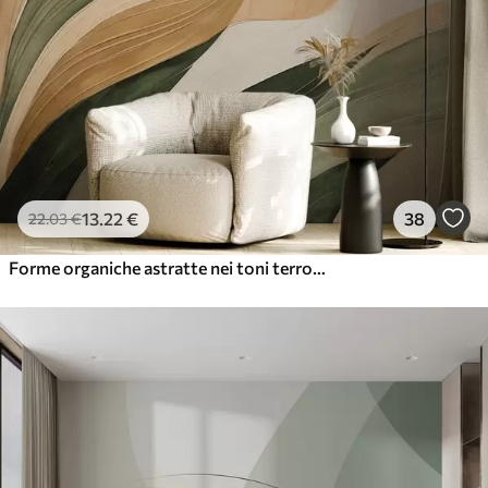
13
.22
€
38
22
.03
€
Forme organiche astratte nei toni terrosi del verde, del marrone e del beige, caratterizzate da texture fluide