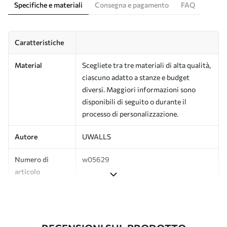
Specifiche e materiali
Consegna e pagamento
FAQ
Caratteristiche
Material
Scegliete tra tre materiali di alta qualità,
ciascuno adatto a stanze e budget
diversi. Maggiori informazioni sono
disponibili di seguito o durante il
processo di personalizzazione.
Autore
UWALLS
Numero di
w05629
articolo
Produzione
L'immagine viene stampata nel formato
desiderato e tagliata in strisce identiche
con una larghezza massima di 50 cm.