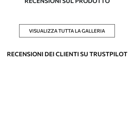
RECENSIONI SUL PRODOTTO
Inoltre
È possibile aggiungere un rivestimento
laccato e/o un adesivo per carta da
parati.
VISUALIZZA TUTTA LA GALLERIA
Pulizia
La carta da parati può essere pulita
delicatamente con una spugna morbida.
Le carte da parati con finitura a vernice
RECENSIONI DEI CLIENTI SU TRUSTPILOT
possono essere pulite con acqua.
Metodo di
Applicazione senza soluzione di
applicazione
continuità
Materiali disponibili
Standard
45
.00
27
.00
€
/m²