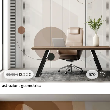
13
.22
€
570
22
.03
€
astrazione geometrica