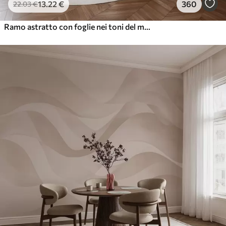
13
.22
€
360
22
.03
€
Ramo astratto con foglie nei toni del marrone, beige e rosso, su uno sfondo di forme astratte