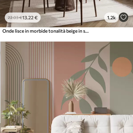
13
.22
€
1.2k
22
.03
€
Onde lisce in morbide tonalità beige in stile acquerello