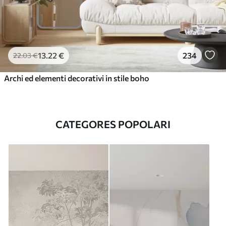
13
.22
€
234
22
.03
€
Archi ed elementi decorativi in ​​stile boho
CATEGORES POPOLARI