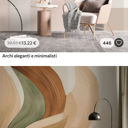
13
.22
€
446
22
.03
€
Archi eleganti e minimalisti