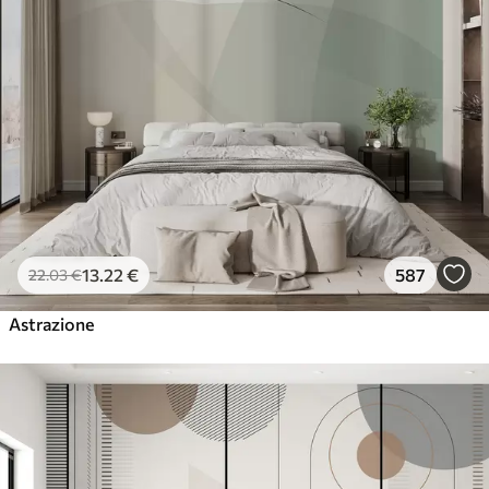
13
.22
€
587
22
.03
€
Astrazione