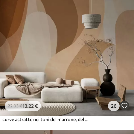
13
.22
€
26
22
.03
€
curve astratte nei toni del marrone, del beige e del ramato