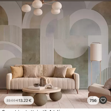
13
.22
€
756
22
.03
€