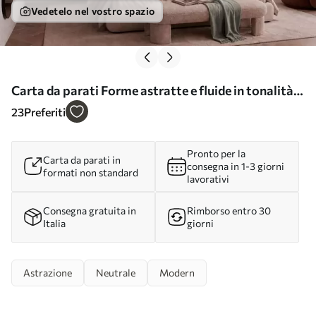
Vedetelo nel vostro spazio
Carta da parati Forme astratte e fluide in tonalità
pastello nr. w05629
23
Preferiti
Pronto per la
Carta da parati in
consegna in 1-3 giorni
formati non standard
lavorativi
Consegna gratuita in
Rimborso entro 30
Italia
giorni
Astrazione
Neutrale
Modern