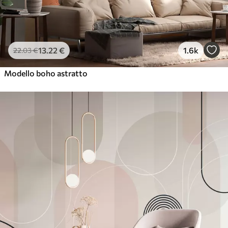
13
.22
€
1.6k
22
.03
€
Modello boho astratto