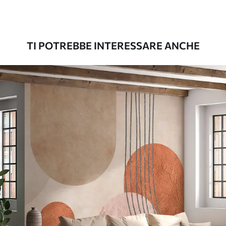
Premium
56
.67
34
.00
€
/m²
TI POTREBBE INTERESSARE ANCHE
Vinile Premium
65
.00
39
.00
€
/m²
Peel and Stick
81
.67
49
.00
€
/m²