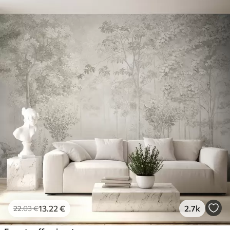
13
.22
€
2.7k
22
.03
€