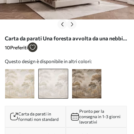
Carta da parati Una foresta avvolta da una nebbia
soffice, dai toni pastello nr. w05624v1
10
Preferiti
Questo design è disponibile in altri colori:
Pronto per la
Carta da parati in
consegna in 1-3 giorni
formati non standard
lavorativi