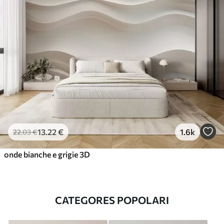
13
.22
€
1.6k
22
.03
€
onde bianche e grigie 3D
CATEGORES POPOLARI