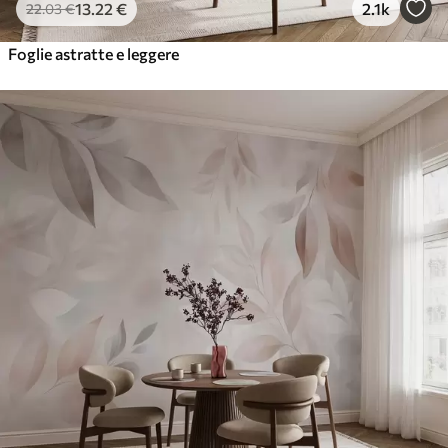
13
.22
€
2.1k
22
.03
€
Foglie astratte e leggere