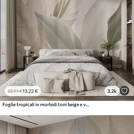
13
.22
€
3.2k
22
.03
€
Foglie tropicali in morbidi toni beige e verdi, con un effetto acquerello e delicate transizioni di colore