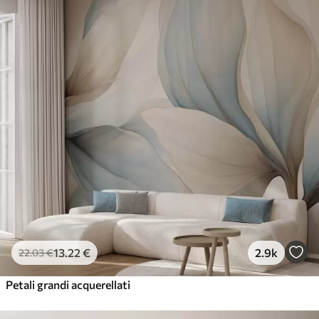
13
.22
€
2.9k
22
.03
€
Petali grandi acquerellati