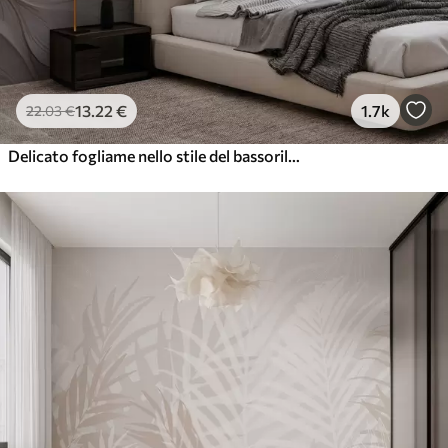
13
.22
€
1.7k
22
.03
€
Delicato fogliame nello stile del bassorilievo