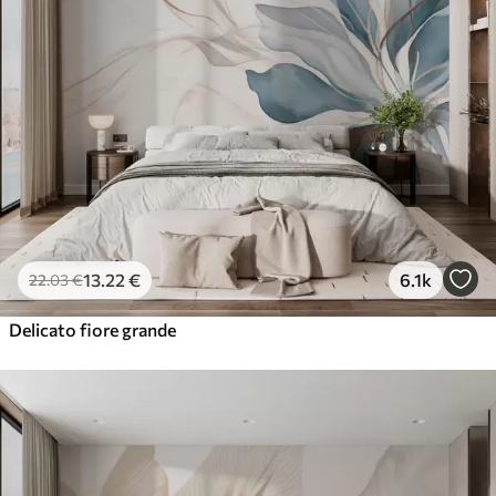
13
.22
€
6.1k
22
.03
€
Delicato fiore grande