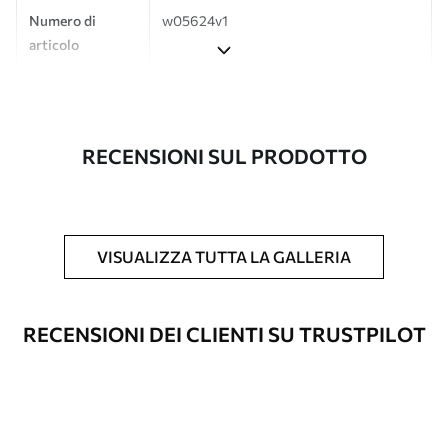
Numero di
w05624v1
articolo
Produzione
L'immagine viene stampata nel formato
desiderato e tagliata in strisce identiche
con una larghezza massima di 50 cm.
RECENSIONI SUL PRODOTTO
Inoltre
È possibile aggiungere un rivestimento
laccato e/o un adesivo per carta da
parati.
VISUALIZZA TUTTA LA GALLERIA
Pulizia
La carta da parati può essere pulita
delicatamente con una spugna morbida.
Le carte da parati con finitura a vernice
RECENSIONI DEI CLIENTI SU TRUSTPILOT
possono essere pulite con acqua.
Metodo di
Applicazione senza soluzione di
applicazione
continuità