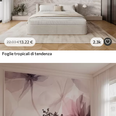
13
.22
€
2.3k
22
.03
€
Foglie tropicali di tendenza