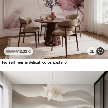
13
.22
€
2k
22
.03
€
Fiori effimeri in delicati colori pastello