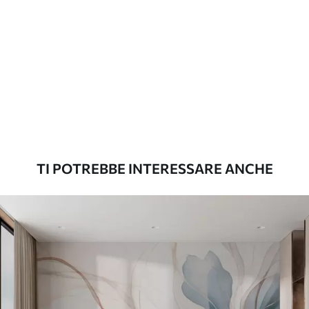
Materiali disponibili
Standard
45
.00
27
.00
€
/m²
Premium
56
.67
34
.00
€
/m²
TI POTREBBE INTERESSARE ANCHE
Vinile Premium
65
.00
39
.00
€
/m²
Peel and Stick
81
.67
49
.00
€
/m²