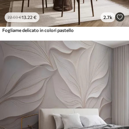
13
.22
€
2.7k
22
.03
€
Fogliame delicato in colori pastello