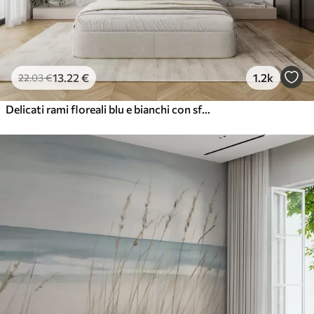
13
.22
€
1.2k
22
.03
€
Delicati rami floreali blu e bianchi con sfondo acquerello morbido e sfocato