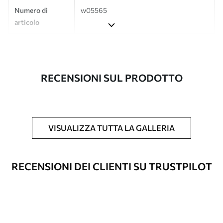
Numero di
w05565
articolo
Produzione
L'immagine viene stampata nel formato
desiderato e tagliata in strisce identiche
con una larghezza massima di 50 cm.
RECENSIONI SUL PRODOTTO
Inoltre
È possibile aggiungere un rivestimento
laccato e/o un adesivo per carta da
parati.
VISUALIZZA TUTTA LA GALLERIA
Pulizia
La carta da parati può essere pulita
delicatamente con una spugna morbida.
Le carte da parati con finitura a vernice
RECENSIONI DEI CLIENTI SU TRUSTPILOT
possono essere pulite con acqua.
Metodo di
Applicazione senza soluzione di
applicazione
continuità