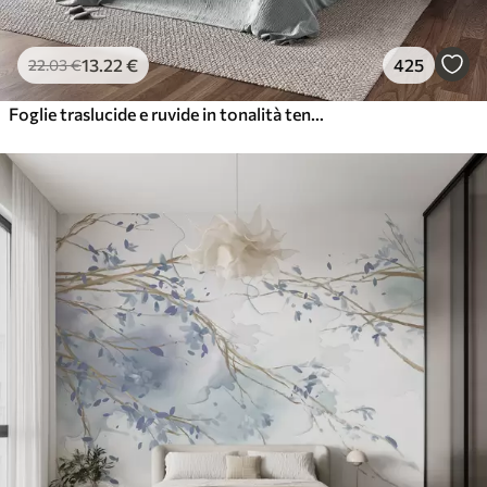
13
.22
€
425
22
.03
€
Foglie traslucide e ruvide in tonalità tenui di beige e verde acqua, con steli delicati su uno sfondo morbido e chiaro