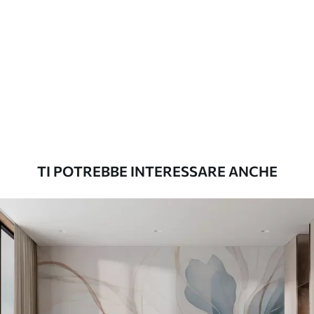
Materiali disponibili
Standard
45
.00
27
.00
€
/m²
Premium
56
.67
34
.00
€
/m²
TI POTREBBE INTERESSARE ANCHE
Vinile Premium
65
.00
39
.00
€
/m²
Peel and Stick
81
.67
49
.00
€
/m²