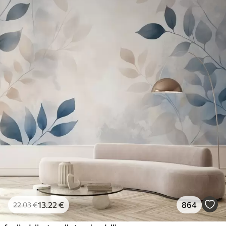
13
.22
€
864
22
.03
€