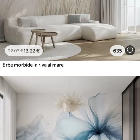
13
.22
€
635
22
.03
€
Erbe morbide in riva al mare