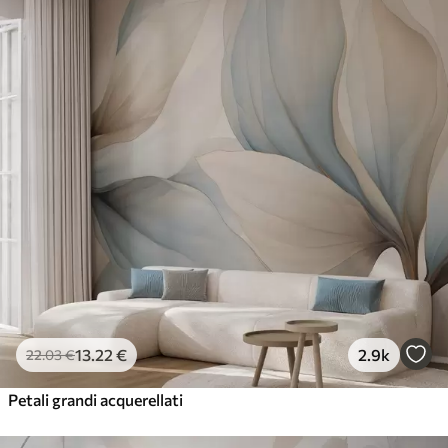
13
.22
€
2.9k
22
.03
€
Petali grandi acquerellati