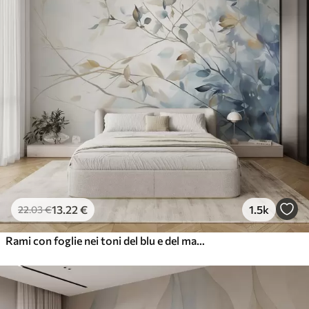
13
.22
€
1.5k
22
.03
€
Rami con foglie nei toni del blu e del marrone, sfondo chiaro, morbido e delicato, stile acquerello