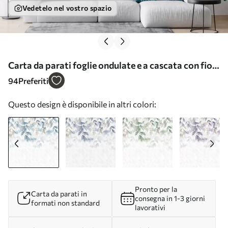
Vedetelo nel vostro spazio
Carta da parati foglie ondulate e a cascata con fiori
nei toni del turchese e del beige nr. w05565
94
Preferiti
Questo design è disponibile in altri colori:
Pronto per la
Carta da parati in
consegna in 1-3 giorni
formati non standard
lavorativi