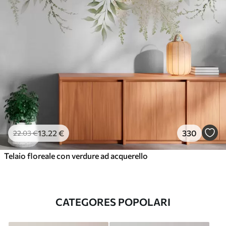
13
.22
€
330
22
.03
€
Telaio floreale con verdure ad acquerello
CATEGORES POPOLARI