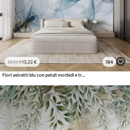
13
.22
€
184
22
.03
€
Fiori astratti blu con petali morbidi e traslucidi e dettagli delicati, su sfondo bianco