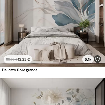
13
.22
€
6.1k
22
.03
€
Delicato fiore grande