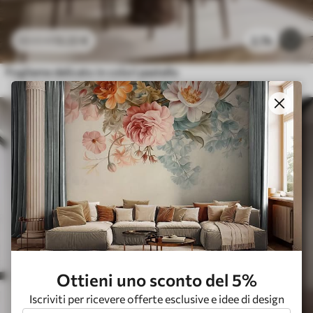
13
.22
€
2.7k
22
.03
€
Fogliame delicato in colori pastello
Ottieni uno sconto del 5%
Iscriviti per ricevere offerte esclusive e idee di design