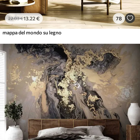
13
.22
€
78
22
.03
€
mappa del mondo su legno