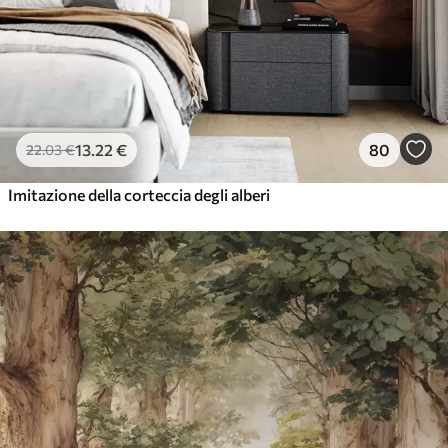
13
.22
€
80
22
.03
€
Imitazione della corteccia degli alberi