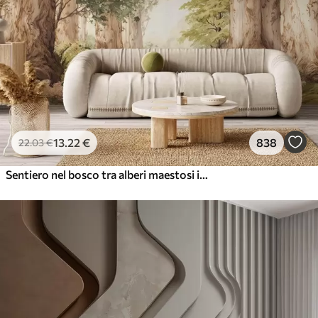
13
.22
€
838
22
.03
€
Sentiero nel bosco tra alberi maestosi in stile acquerello