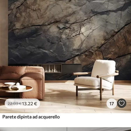
13
.22
€
17
22
.03
€
Parete dipinta ad acquerello