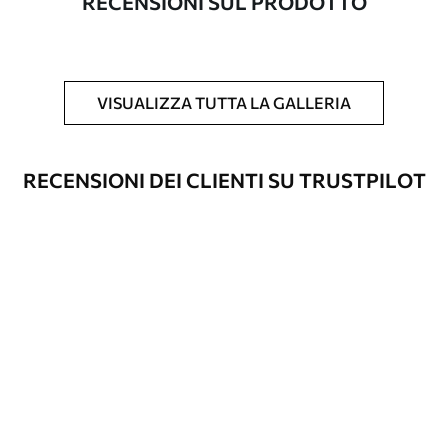
RECENSIONI SUL PRODOTTO
Inoltre
È possibile aggiungere un rivestimento
laccato e/o un adesivo per carta da
parati.
VISUALIZZA TUTTA LA GALLERIA
Pulizia
La carta da parati può essere pulita
delicatamente con una spugna morbida.
Le carte da parati con finitura a vernice
RECENSIONI DEI CLIENTI SU TRUSTPILOT
possono essere pulite con acqua.
Metodo di
Applicazione senza soluzione di
applicazione
continuità
Materiali disponibili
Standard
45
.00
27
.00
€
/m²