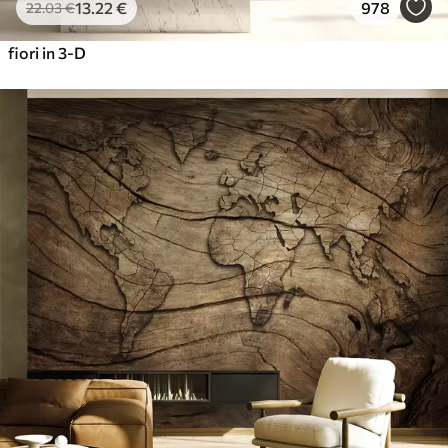
13
.22
€
978
22
.03
€
fiori in 3-D