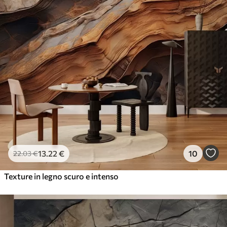
13
.22
€
10
22
.03
€
Texture in legno scuro e intenso