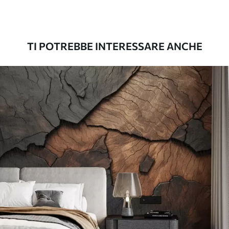
Premium
56
.67
34
.00
€
/m²
TI POTREBBE INTERESSARE ANCHE
Vinile Premium
65
.00
39
.00
€
/m²
Peel and Stick
81
.67
49
.00
€
/m²