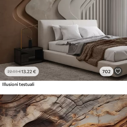
13
.22
€
702
22
.03
€
Illusioni testuali