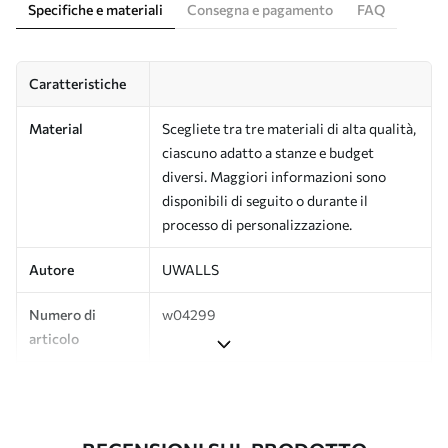
Specifiche e materiali
Consegna e pagamento
FAQ
Caratteristiche
Material
Scegliete tra tre materiali di alta qualità,
ciascuno adatto a stanze e budget
diversi. Maggiori informazioni sono
disponibili di seguito o durante il
processo di personalizzazione.
Autore
UWALLS
Numero di
w04299
articolo
Produzione
L'immagine viene stampata nel formato
desiderato e tagliata in strisce identiche
con una larghezza massima di 50 cm.