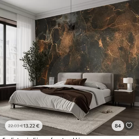
13
.22
€
84
22
.03
€