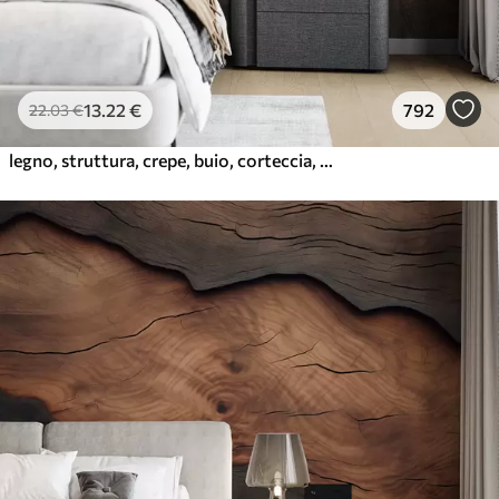
13
.22
€
792
22
.03
€
legno, struttura, crepe, buio, corteccia, superficie