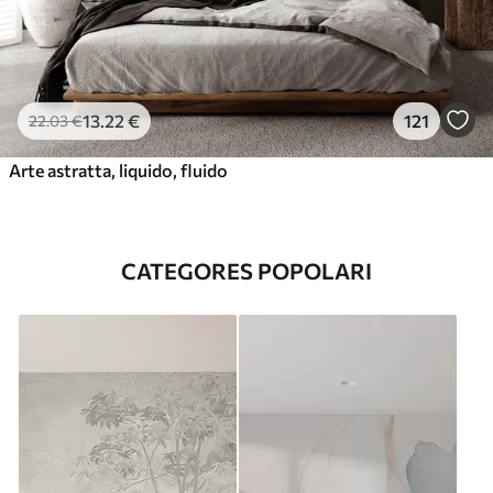
13
.22
€
121
22
.03
€
Arte astratta, liquido, fluido
CATEGORES POPOLARI