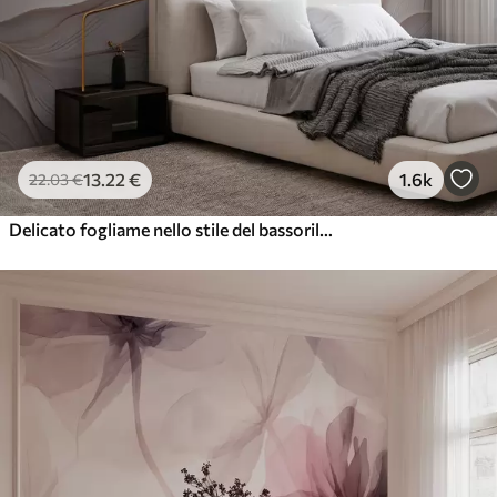
13
.22
€
1.6k
22
.03
€
Delicato fogliame nello stile del bassorilievo