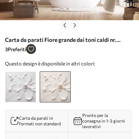
Carta da parati Fiore grande dai toni caldi nr.
w03953v1
3
Preferiti
Questo design è disponibile in altri colori:
Pronto per la
Carta da parati in
consegna in 1-3 giorni
formati non standard
lavorativi