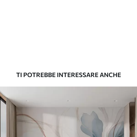
Materiali disponibili
Standard
45
.00
27
.00
€
/m²
Premium
56
.67
34
.00
€
/m²
TI POTREBBE INTERESSARE ANCHE
Vinile Premium
65
.00
39
.00
€
/m²
Peel and Stick
81
.67
49
.00
€
/m²