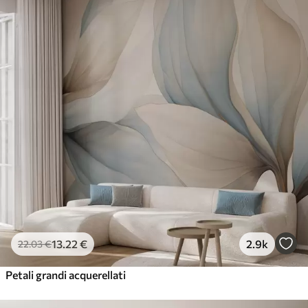
13
.22
€
2.9k
22
.03
€
Petali grandi acquerellati