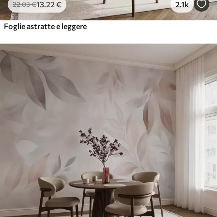
13
.22
€
2.1k
22
.03
€
Foglie astratte e leggere