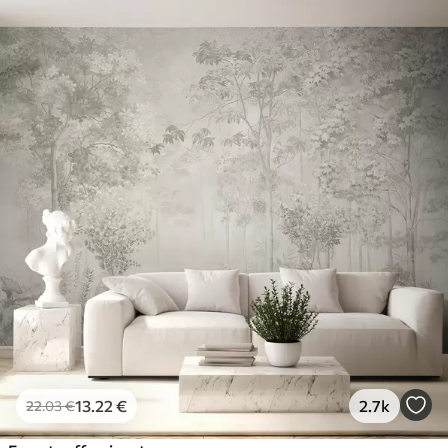
13
.22
€
2.7k
22
.03
€