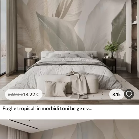
13
.22
€
3.1k
22
.03
€
Foglie tropicali in morbidi toni beige e verdi, con un effetto acquerello e delicate transizioni di colore