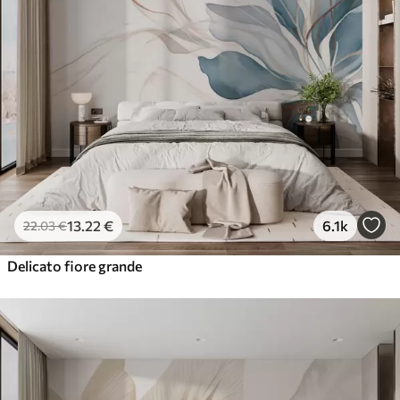
13
.22
€
6.1k
22
.03
€
Delicato fiore grande