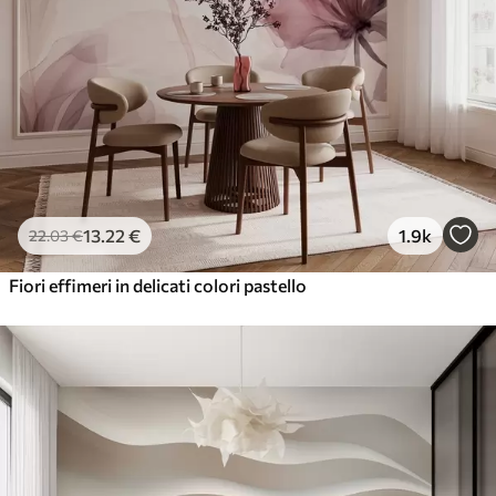
13
.22
€
1.9k
22
.03
€
Fiori effimeri in delicati colori pastello