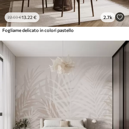
13
.22
€
2.7k
22
.03
€
Fogliame delicato in colori pastello