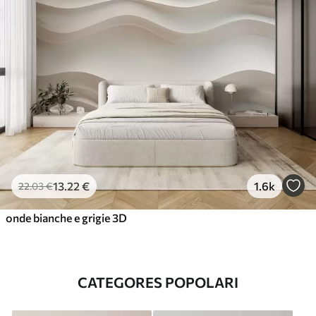
13
.22
€
1.6k
22
.03
€
onde bianche e grigie 3D
CATEGORES POPOLARI