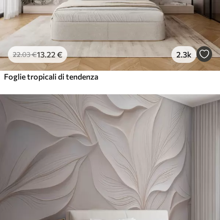
13
.22
€
2.3k
22
.03
€
Foglie tropicali di tendenza