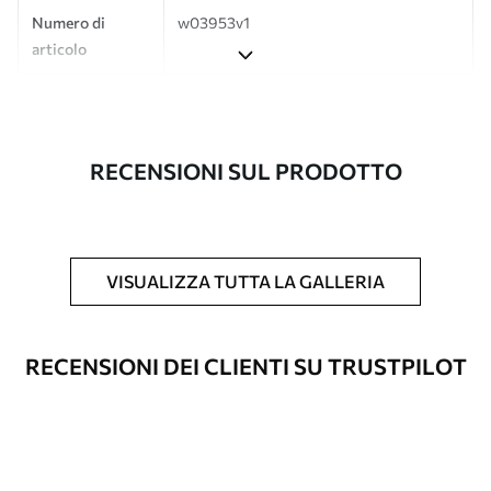
Numero di
w03953v1
articolo
Produzione
L'immagine viene stampata nel formato
desiderato e tagliata in strisce identiche
con una larghezza massima di 50 cm.
RECENSIONI SUL PRODOTTO
Inoltre
È possibile aggiungere un rivestimento
laccato e/o un adesivo per carta da
parati.
VISUALIZZA TUTTA LA GALLERIA
Pulizia
La carta da parati può essere pulita
delicatamente con una spugna morbida.
Le carte da parati con finitura a vernice
RECENSIONI DEI CLIENTI SU TRUSTPILOT
possono essere pulite con acqua.
Metodo di
Applicazione senza soluzione di
applicazione
continuità