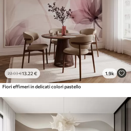
13
.22
€
1.9k
22
.03
€
Fiori effimeri in delicati colori pastello