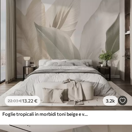
13
.22
€
3.2k
22
.03
€
Foglie tropicali in morbidi toni beige e verdi, con un effetto acquerello e delicate transizioni di colore