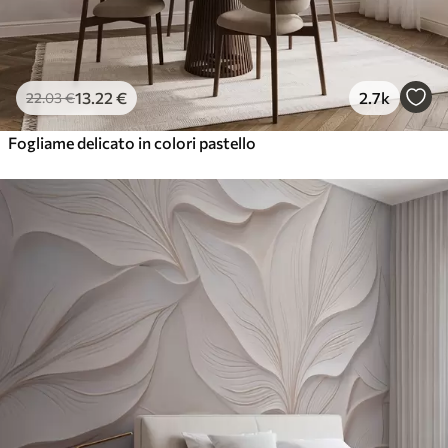
13
.22
€
2.7k
22
.03
€
Fogliame delicato in colori pastello