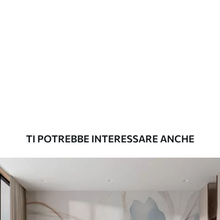
applicazione
continuità
Materiali disponibili
Standard
45
.00
27
.00
€
/m²
Premium
56
.67
34
.00
€
/m²
TI POTREBBE INTERESSARE ANCHE
Vinile Premium
65
.00
39
.00
€
/m²
Peel and Stick
81
.67
49
.00
€
/m²