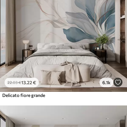
13
.22
€
6.1k
22
.03
€
Delicato fiore grande