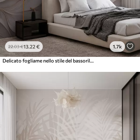
13
.22
€
1.7k
22
.03
€
Delicato fogliame nello stile del bassorilievo