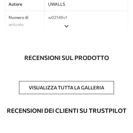
Autore
UWALLS
Numero di
w02149v1
articolo
Produzione
L'immagine viene stampata nel formato
desiderato e tagliata in strisce identiche
con una larghezza massima di 50 cm.
RECENSIONI SUL PRODOTTO
Inoltre
È possibile aggiungere un rivestimento
laccato e/o un adesivo per carta da
parati.
VISUALIZZA TUTTA LA GALLERIA
Pulizia
La carta da parati può essere pulita
delicatamente con una spugna morbida.
Le carte da parati con finitura a vernice
RECENSIONI DEI CLIENTI SU TRUSTPILOT
possono essere pulite con acqua.
Metodo di
Applicazione senza soluzione di