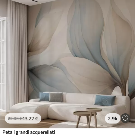
13
.22
€
2.9k
22
.03
€
Petali grandi acquerellati