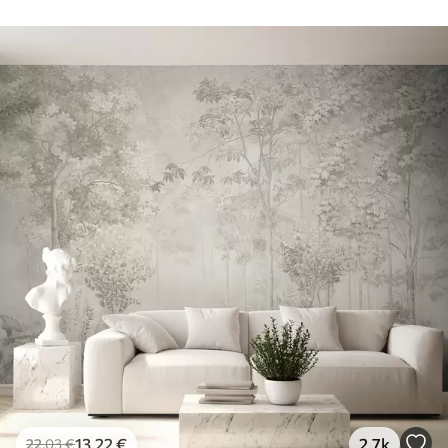
13
.22
€
2.7k
22
.03
€