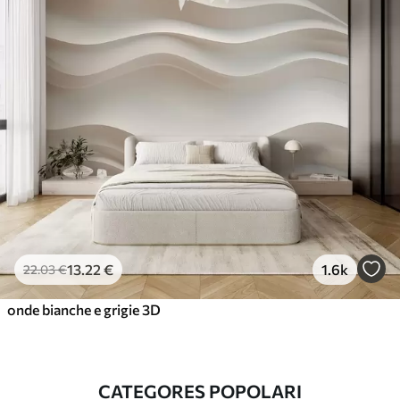
13
.22
€
1.6k
22
.03
€
onde bianche e grigie 3D
CATEGORES POPOLARI