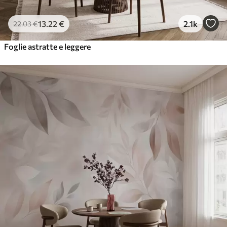
13
.22
€
2.1k
22
.03
€
Foglie astratte e leggere