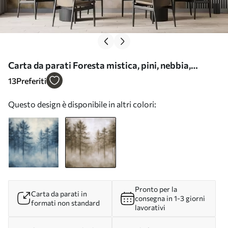
Carta da parati Foresta mistica, pini, nebbia,
pittura acrilica, colori beige nr. w02149v1
13
Preferiti
Questo design è disponibile in altri colori:
Pronto per la
Carta da parati in
consegna in 1-3 giorni
formati non standard
lavorativi