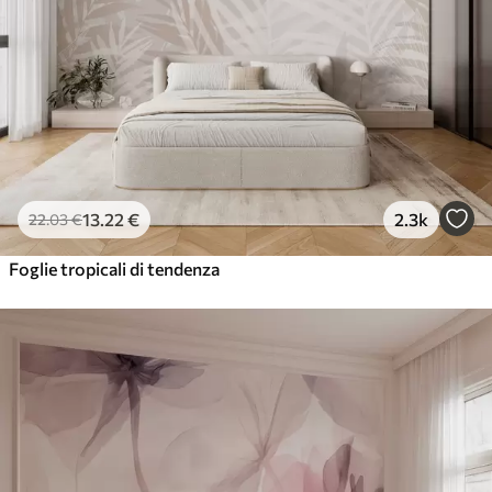
13
.22
€
2.3k
22
.03
€
Foglie tropicali di tendenza