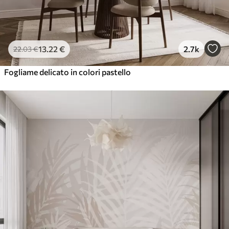
13
.22
€
2.7k
22
.03
€
Fogliame delicato in colori pastello