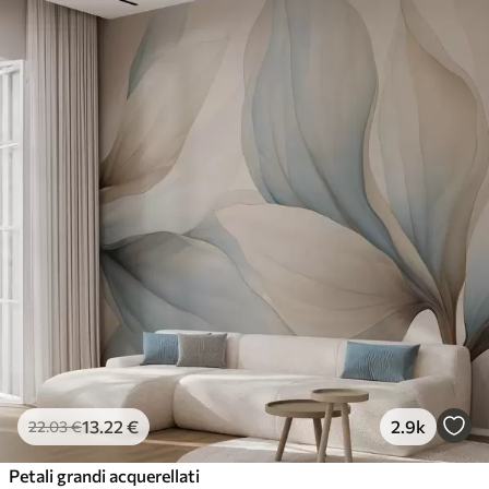
13
.22
€
2.9k
22
.03
€
Petali grandi acquerellati