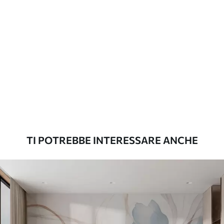
applicazione
continuità
Materiali disponibili
Standard
45
.00
27
.00
€
/m²
Premium
56
.67
34
.00
€
/m²
TI POTREBBE INTERESSARE ANCHE
Vinile Premium
65
.00
39
.00
€
/m²
Peel and Stick
81
.67
49
.00
€
/m²