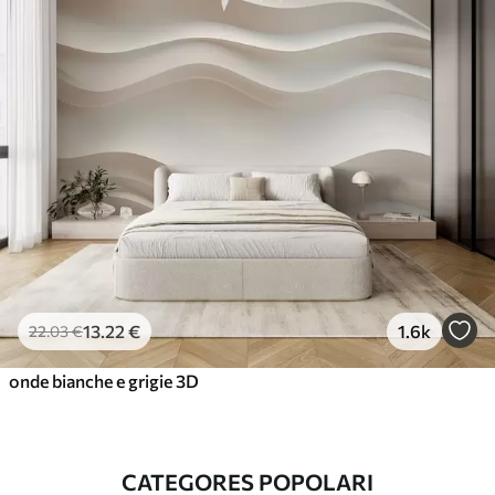
13
.22
€
1.6k
22
.03
€
onde bianche e grigie 3D
CATEGORES POPOLARI