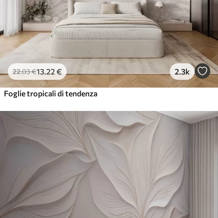
13
.22
€
2.3k
22
.03
€
Foglie tropicali di tendenza