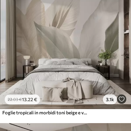
13
.22
€
3.1k
22
.03
€
Foglie tropicali in morbidi toni beige e verdi, con un effetto acquerello e delicate transizioni di colore