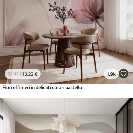
13
.22
€
1.9k
22
.03
€
Fiori effimeri in delicati colori pastello