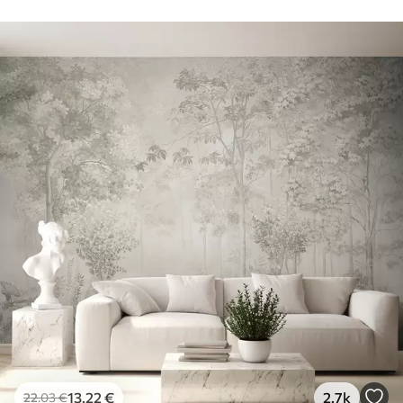
13
.22
€
2.7k
22
.03
€