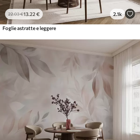
13
.22
€
2.1k
22
.03
€
Foglie astratte e leggere