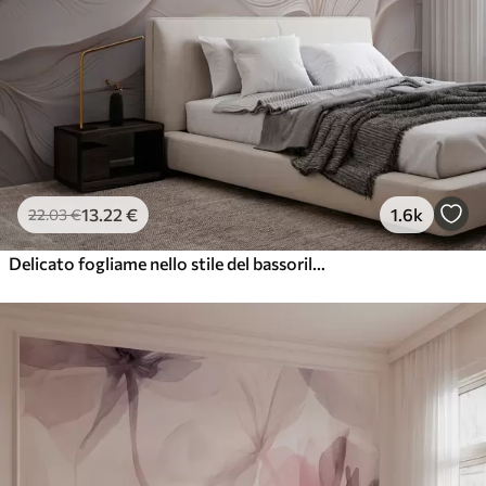
13
.22
€
1.6k
22
.03
€
Delicato fogliame nello stile del bassorilievo