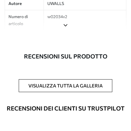
Autore
UWALLS
Numero di
w02034v2
articolo
Produzione
L'immagine viene stampata nel formato
desiderato e tagliata in strisce identiche
con una larghezza massima di 50 cm.
RECENSIONI SUL PRODOTTO
Inoltre
È possibile aggiungere un rivestimento
laccato e/o un adesivo per carta da
parati.
VISUALIZZA TUTTA LA GALLERIA
Pulizia
La carta da parati può essere pulita
delicatamente con una spugna morbida.
Le carte da parati con finitura a vernice
RECENSIONI DEI CLIENTI SU TRUSTPILOT
possono essere pulite con acqua.
Metodo di
Applicazione senza soluzione di