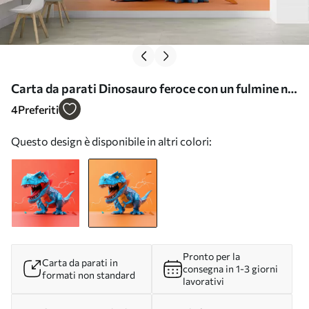
Carta da parati Dinosauro feroce con un fulmine nei
colori giallo e blu nr. w01333v1
4
Preferiti
Questo design è disponibile in altri colori:
Pronto per la
Carta da parati in
consegna in 1-3 giorni
formati non standard
lavorativi