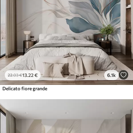
13
.22
€
6.1k
22
.03
€
Delicato fiore grande