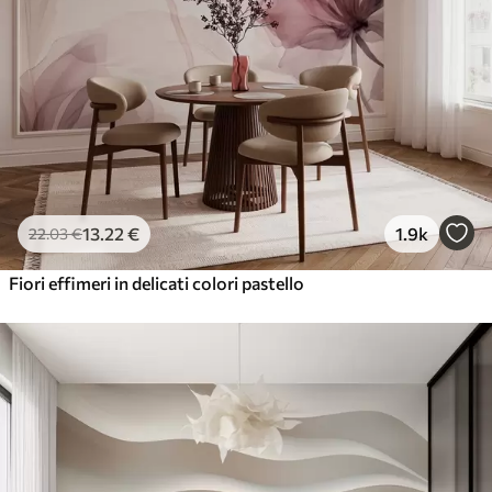
13
.22
€
1.9k
22
.03
€
Fiori effimeri in delicati colori pastello