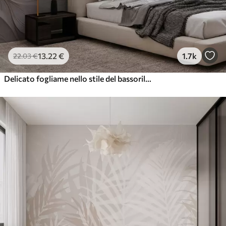
13
.22
€
1.7k
22
.03
€
Delicato fogliame nello stile del bassorilievo