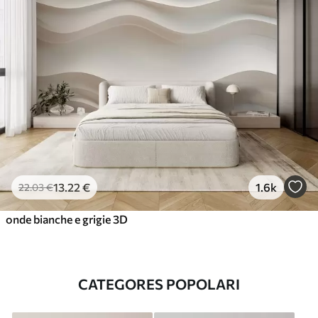
13
.22
€
1.6k
22
.03
€
onde bianche e grigie 3D
CATEGORES POPOLARI