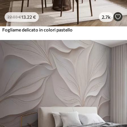
13
.22
€
2.7k
22
.03
€
Fogliame delicato in colori pastello