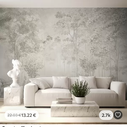
13
.22
€
2.7k
22
.03
€