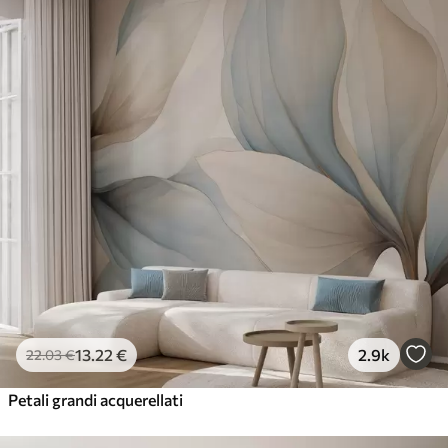
13
.22
€
2.9k
22
.03
€
Petali grandi acquerellati