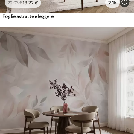
13
.22
€
2.1k
22
.03
€
Foglie astratte e leggere