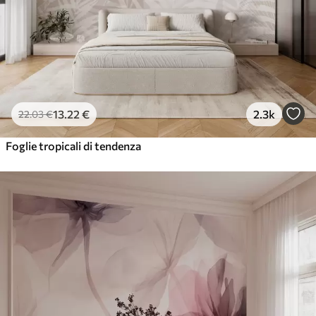
13
.22
€
2.3k
22
.03
€
Foglie tropicali di tendenza