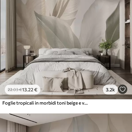
13
.22
€
3.2k
22
.03
€
Foglie tropicali in morbidi toni beige e verdi, con un effetto acquerello e delicate transizioni di colore