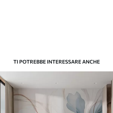
Materiali disponibili
Standard
45
.00
27
.00
€
/m²
Premium
56
.67
34
.00
€
/m²
TI POTREBBE INTERESSARE ANCHE
Vinile Premium
65
.00
39
.00
€
/m²
Peel and Stick
81
.67
49
.00
€
/m²