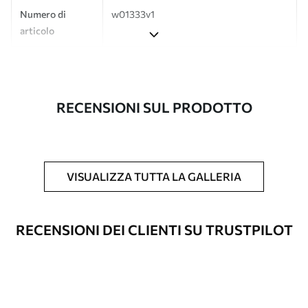
Numero di
w01333v1
articolo
Produzione
L'immagine viene stampata nel formato
desiderato e tagliata in strisce identiche
con una larghezza massima di 50 cm.
RECENSIONI SUL PRODOTTO
Inoltre
È possibile aggiungere un rivestimento
laccato e/o un adesivo per carta da
parati.
VISUALIZZA TUTTA LA GALLERIA
Pulizia
La carta da parati può essere pulita
delicatamente con una spugna morbida.
Le carte da parati con finitura a vernice
RECENSIONI DEI CLIENTI SU TRUSTPILOT
possono essere pulite con acqua.
Metodo di
Applicazione senza soluzione di
applicazione
continuità