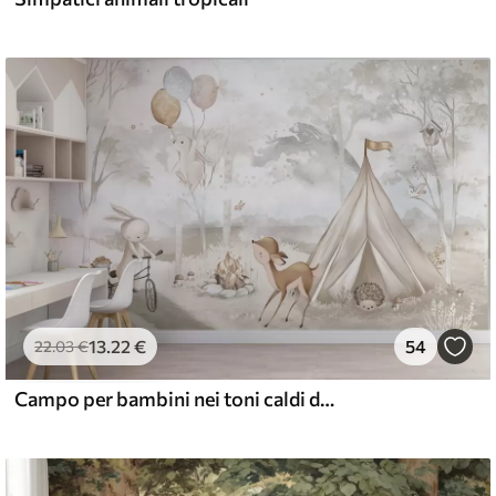
13
.22
€
54
22
.03
€
Campo per bambini nei toni caldi del beige, tenda e animali della foresta