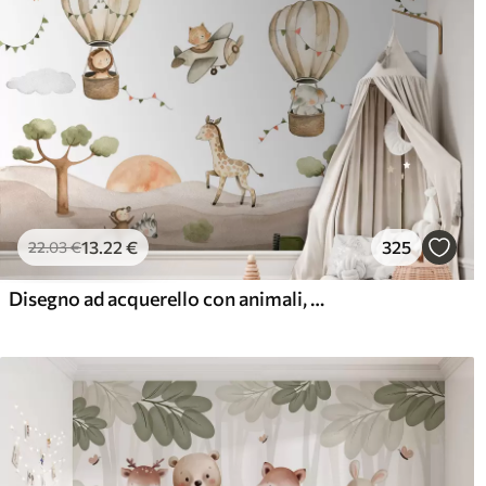
13
.22
€
325
22
.03
€
Disegno ad acquerello con animali, palloncini, aereo e auto