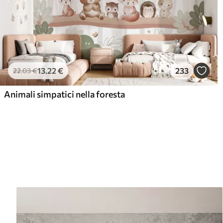
13
.22
€
233
22
.03
€
Animali simpatici nella foresta