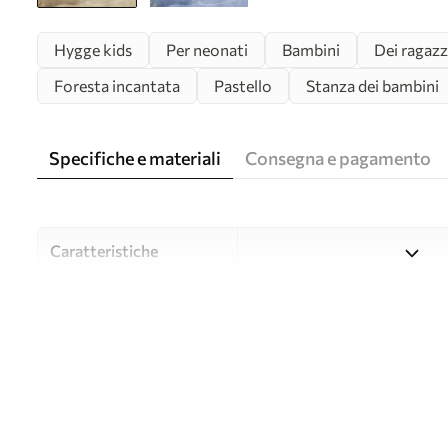
Hygge kids
Per neonati
Bambini
Dei ragazz
Foresta incantata
Pastello
Stanza dei bambini
Specifiche e materiali
Consegna e pagamento
Caratteristiche
Material
Scegliete tra tre materiali d
budget diversi. Maggiori inf
durante il processo di perso
Autore
UWALLS
Numero di articolo
u98695