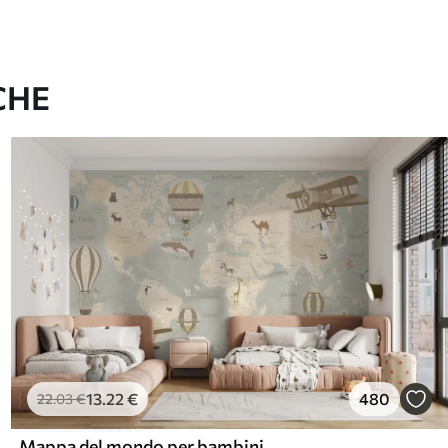
CHE
13
.22
€
480
22
.03
€
Mappa del mondo per bambini