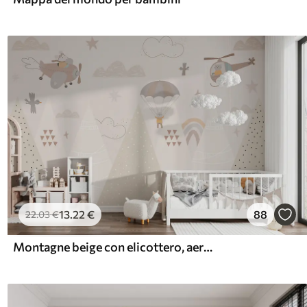
13
.22
€
88
22
.03
€
Montagne beige con elicottero, aereo e animali