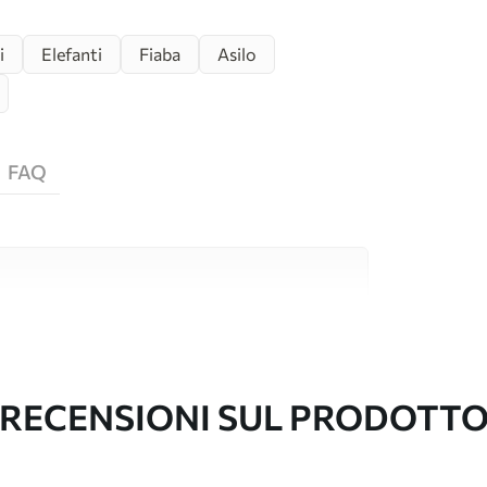
i
Elefanti
Fiaba
Asilo
FAQ
i alta qualità, ciascuno adatto a stanze e
ormazioni sono disponibili di seguito o
nalizzazione.
RECENSIONI SUL PRODOTT