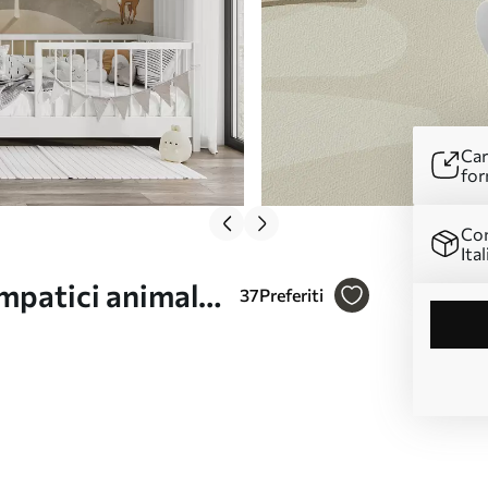
Car
for
Con
Ital
mpatici animali
37
Preferiti