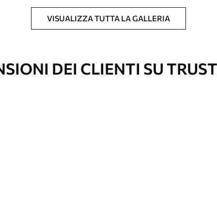
VISUALIZZA TUTTA LA GALLERIA
l formato desiderato e tagliata in strisce
 massima di 50 cm.
SIONI DEI CLIENTI SU TRUS
vestimento laccato e/o un adesivo per carta da
re pulita delicatamente con una spugna
con finitura a vernice possono essere pulite
e di continuità