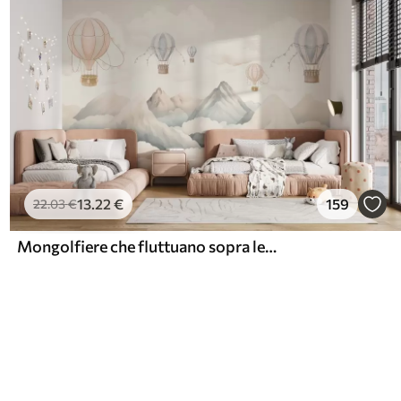
13
.22
€
159
22
.03
€
Mongolfiere che fluttuano sopra le montagne in tonalità neutre e pastello