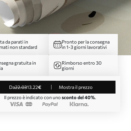
ta da parati in
Pronto per la consegna
mati non standard
in 1-3 giorni lavorativi
segna gratuita in
Rimborso entro 30
ia
giorni
da
22
.03
13
.22
€
Mostra il prezzo
Il prezzo è indicato con uno
sconto del 40%
.