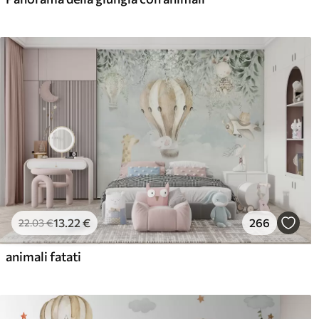
13
.22
€
266
22
.03
€
animali fatati