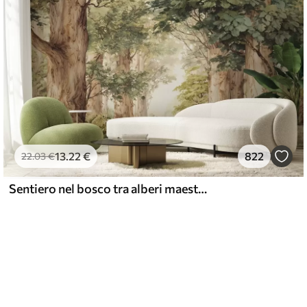
13
.22
€
822
22
.03
€
Sentiero nel bosco tra alberi maestosi in stile acquerello