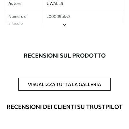
Autore
UWALLS
Numero di
c00009ukv3
articolo
Produzione
L'immagine viene stampata nel formato
desiderato e tagliata in strisce identiche
con una larghezza massima di 50 cm.
RECENSIONI SUL PRODOTTO
Inoltre
È possibile aggiungere un rivestimento
laccato e/o un adesivo per carta da
parati.
VISUALIZZA TUTTA LA GALLERIA
Pulizia
La carta da parati può essere pulita
delicatamente con una spugna morbida.
Le carte da parati con finitura a vernice
RECENSIONI DEI CLIENTI SU TRUSTPILOT
possono essere pulite con acqua.
Metodo di
Applicazione senza soluzione di