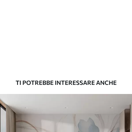
applicazione
continuità
Materiali disponibili
Standard
45
.00
27
.00
€
/m²
Premium
56
.67
34
.00
€
/m²
TI POTREBBE INTERESSARE ANCHE
Vinile Premium
65
.00
39
.00
€
/m²
Peel and Stick
81
.67
49
.00
€
/m²