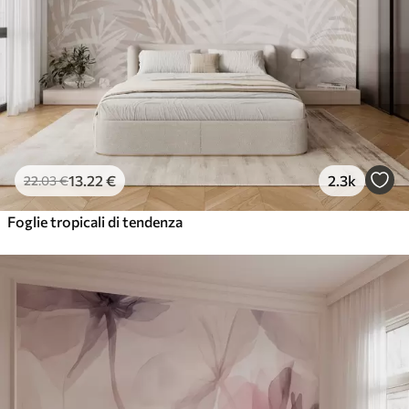
13
.22
€
2.3k
22
.03
€
Foglie tropicali di tendenza