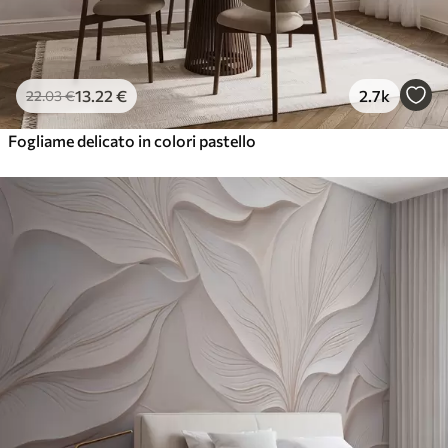
13
.22
€
2.7k
22
.03
€
Fogliame delicato in colori pastello