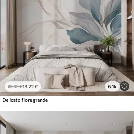
13
.22
€
6.1k
22
.03
€
Delicato fiore grande