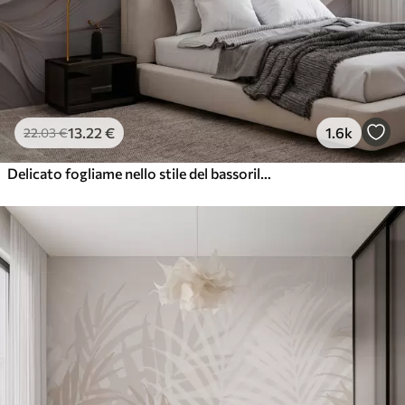
13
.22
€
1.6k
22
.03
€
Delicato fogliame nello stile del bassorilievo