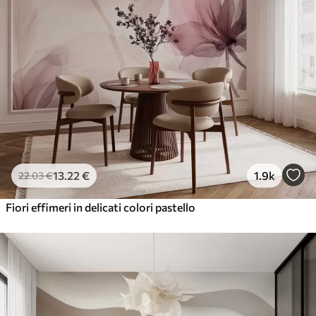
13
.22
€
1.9k
22
.03
€
Fiori effimeri in delicati colori pastello