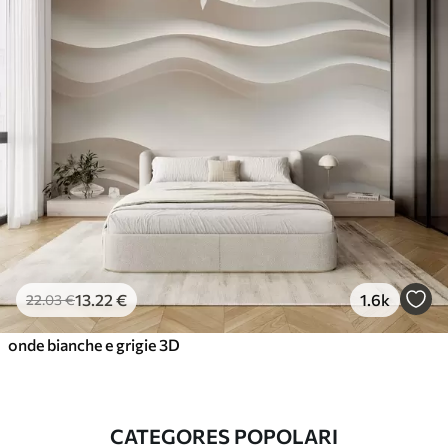
13
.22
€
1.6k
22
.03
€
onde bianche e grigie 3D
CATEGORES POPOLARI