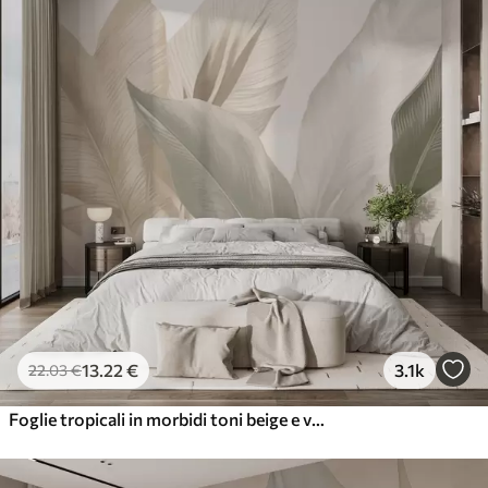
13
.22
€
3.1k
22
.03
€
Foglie tropicali in morbidi toni beige e verdi, con un effetto acquerello e delicate transizioni di colore