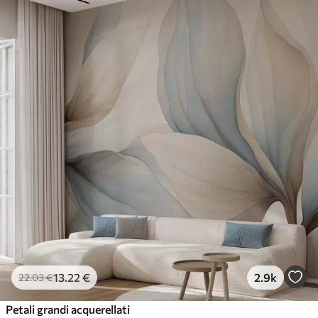
13
.22
€
2.9k
22
.03
€
Petali grandi acquerellati