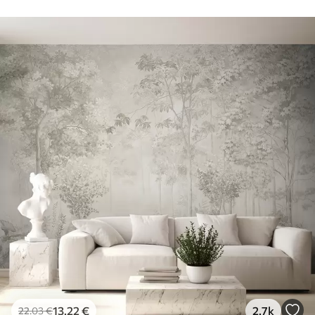
13
.22
€
2.7k
22
.03
€