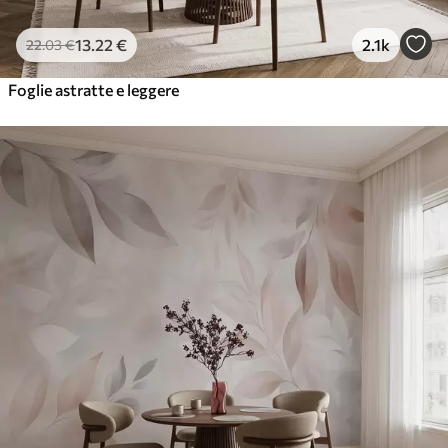
13
.22
€
2.1k
22
.03
€
Foglie astratte e leggere